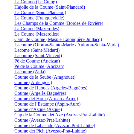
La Coumo (Le Cuing)
Hajolle de la Coume (Saint-Plancard)
La Coume (Saint-Plancard)
La Coume (Franquevielle)
Les Champs de la Comme (Bordes-de-Rivière)
La Coume (Mazerolles)
La Coume (Mazerolles)
Cami de Coume (Maspie-Lalonquère-Juillacq)
Lacoume (Oloron-Sainte-Marie / Auloron-Senta-Maria)
Lacome (Saint-Médard)
Lacoume (Saint-Vincent)
Pè de Coume (Ancizan)
Pè de la Coume (Ancizan)
Lacoume (Anla)
Coume de la Seube (Aragnouet)
Coume (Ardengost)
Coume de Haouas (Argelès-Bagnères)
Coume (Argelès-Bagnères)
Coume det Hour (Arreau / Àrreu)
Coume de l’Estampe (Aspin-Aure)
Coume d’Asque (Asque)
Cap de la Coume det Aze (Avezac-Prat-Lahitte)
Coume (Avezac-Prat-Lahitte)
Coume de Labastide (Avezac-Prat-Lahitte)
Coume det Pich (Avezac-Prat-Lahitte)