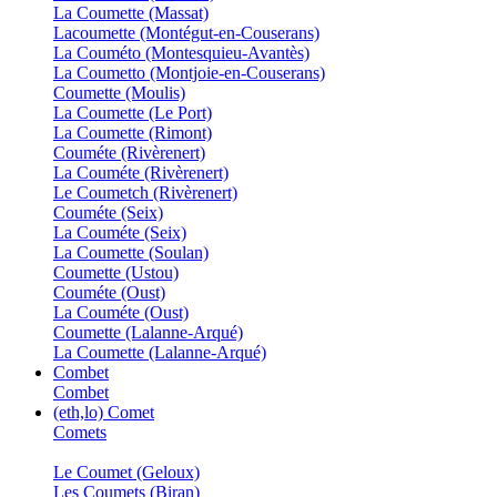
La Coumette (Massat)
Lacoumette (Montégut-en-Couserans)
La Couméto (Montesquieu-Avantès)
La Coumetto (Montjoie-en-Couserans)
Coumette (Moulis)
La Coumette (Le Port)
La Coumette (Rimont)
Couméte (Rivèrenert)
La Couméte (Rivèrenert)
Le Coumetch (Rivèrenert)
Couméte (Seix)
La Couméte (Seix)
La Coumette (Soulan)
Coumette (Ustou)
Couméte (Oust)
La Couméte (Oust)
Coumette (Lalanne-Arqué)
La Coumette (Lalanne-Arqué)
Combet
Combet
(eth,lo) Comet
Comets
Le Coumet (Geloux)
Les Coumets (Biran)