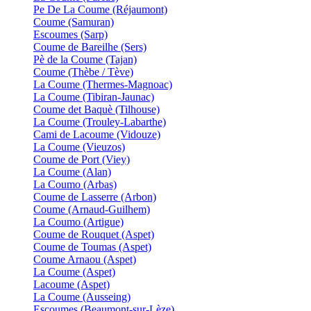
Pe De La Coume (Réjaumont)
Coume (Samuran)
Escoumes (Sarp)
Coume de Bareilhe (Sers)
Pè de la Coume (Tajan)
Coume (Thèbe / Tève)
La Coume (Thermes-Magnoac)
La Coume (Tibiran-Jaunac)
Coume det Baquè (Tilhouse)
La Coume (Trouley-Labarthe)
Cami de Lacoume (Vidouze)
La Coume (Vieuzos)
Coume de Port (Viey)
La Coume (Alan)
La Coumo (Arbas)
Coume de Lasserre (Arbon)
Coume (Arnaud-Guilhem)
La Coumo (Artigue)
Coume de Rouquet (Aspet)
Coume de Toumas (Aspet)
Coume Arnaou (Aspet)
La Coume (Aspet)
Lacoume (Aspet)
La Coume (Ausseing)
Escoumes (Beaumont-sur-Lèze)