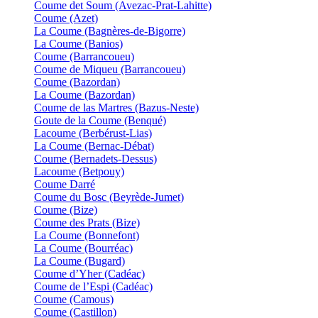
Coume det Soum (Avezac-Prat-Lahitte)
Coume (Azet)
La Coume (Bagnères-de-Bigorre)
La Coume (Banios)
Coume (Barrancoueu)
Coume de Miqueu (Barrancoueu)
Coume (Bazordan)
La Coume (Bazordan)
Coume de las Martres (Bazus-Neste)
Goute de la Coume (Benqué)
Lacoume (Berbérust-Lias)
La Coume (Bernac-Débat)
Coume (Bernadets-Dessus)
Lacoume (Betpouy)
Coume Darré
Coume du Bosc (Beyrède-Jumet)
Coume (Bize)
Coume des Prats (Bize)
La Coume (Bonnefont)
La Coume (Bourréac)
La Coume (Bugard)
Coume d’Yher (Cadéac)
Coume de l’Espi (Cadéac)
Coume (Camous)
Coume (Castillon)