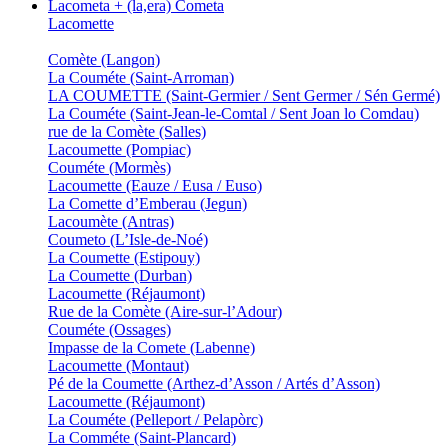
Lacometa + (la,era) Cometa
Lacomette
Comète (Langon)
La Couméte (Saint-Arroman)
LA COUMETTE (Saint-Germier / Sent Germer / Sén Germé)
La Couméte (Saint-Jean-le-Comtal / Sent Joan lo Comdau)
rue de la Comète (Salles)
Lacoumette (Pompiac)
Couméte (Mormès)
Lacoumette (Eauze / Eusa / Euso)
La Comette d’Emberau (Jegun)
Lacoumète (Antras)
Coumeto (L’Isle-de-Noé)
La Coumette (Estipouy)
La Coumette (Durban)
Lacoumette (Réjaumont)
Rue de la Comète (Aire-sur-l’Adour)
Couméte (Ossages)
Impasse de la Comete (Labenne)
Lacoumette (Montaut)
Pé de la Coumette (Arthez-d’Asson / Artés d’Asson)
Lacoumette (Réjaumont)
La Couméte (Pelleport / Pelapòrc)
La Comméte (Saint-Plancard)