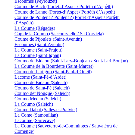
Escoumes (Peyrouzet)
Coume de Bach (Portet-d’Aspet / Portèth d’Aspèth)
Coume de Lanne (Portet-d’Aspet / Portèth d’Aspèth)
Coume de Poutent ? Poulent ? (Portet-d’Aspet / Portèth
d’Aspèth)
La Coume (Régades)
Cap de la Coumo (Saccourvielle / Sa Corviela)
Coume de Pijoulets (Saint-Aventin)
Escoumes (Saint-Aventin)
La Coume (Saint-Frajou)
La Coume (Saint-Ignan)
Coumo de Bidaou (Saint-Lary-Boujean / Sent-Lari Bonjan)
La Coume de la Bourdette (Saint-Marcet)
Coumo de Lartiguo (Saint-Paul-d’Oueil)
Lacome (Saint-Pé-d’Ardet)
Coumo de Bidaou (Saleich)
Coumo de Saint-Pé (Saleich)
Coumo det Nouguè (Saleich)
Coumo Médan (Saleich)
La Coumo (Saleich)
Coume Dabat (Salles-et-Pratviel)
La Come (Samouillan)
Lacoume (Sarrecave)
La Coume (Sauveterre-de-Comminges / Sauvatèrra de
Comenge)