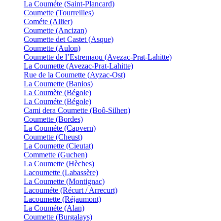
La Couméte (Saint-Plancard)
Coumette (Tourreilles)
Cométe (Allier)
Coumette (Ancizan)
Coumette det Castet (Asque)
Coumette (Aulon)
Coumette de l’Estremaou (Avezac-Prat-Lahitte)
La Coumette (Avezac-Prat-Lahitte)
Rue de la Coumette (Ayzac-Ost)
La Coumette (Banios)
La Coumète (Bégole)
La Couméte (Bégole)
Cami dera Coumette (Boô-Silhen)
Coumette (Bordes)
La Couméte (Capvern)
Coumette (Cheust)
La Coumette (Cieutat)
Commette (Guchen)
La Coumette (Hèches)
Lacoumette (Labassère)
La Coumette (Montignac)
Lacouméte (Récurt / Arrecurt)
Lacoumette (Réjaumont)
La Couméte (Alan)
Coumette (Burgalays)