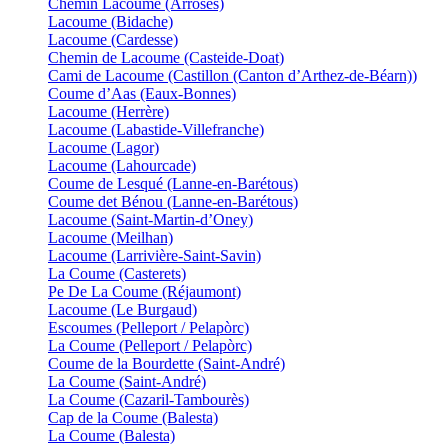
Chemin Lacoume (Arrosès)
Lacoume (Bidache)
Lacoume (Cardesse)
Chemin de Lacoume (Casteide-Doat)
Cami de Lacoume (Castillon (Canton d’Arthez-de-Béarn))
Coume d’Aas (Eaux-Bonnes)
Lacoume (Herrère)
Lacoume (Labastide-Villefranche)
Lacoume (Lagor)
Lacoume (Lahourcade)
Coume de Lesqué (Lanne-en-Barétous)
Coume det Bénou (Lanne-en-Barétous)
Lacoume (Saint-Martin-d’Oney)
Lacoume (Meilhan)
Lacoume (Larrivière-Saint-Savin)
La Coume (Casterets)
Pe De La Coume (Réjaumont)
Lacoume (Le Burgaud)
Escoumes (Pelleport / Pelapòrc)
La Coume (Pelleport / Pelapòrc)
Coume de la Bourdette (Saint-André)
La Coume (Saint-André)
La Coume (Cazaril-Tambourès)
Cap de la Coume (Balesta)
La Coume (Balesta)