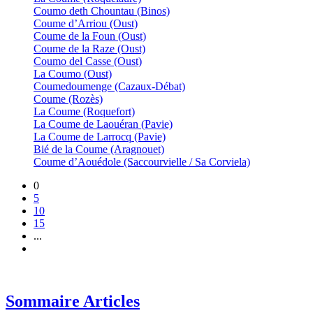
Coumo deth Chountau (Binos)
Coume d’Arriou (Oust)
Coume de la Foun (Oust)
Coume de la Raze (Oust)
Coumo del Casse (Oust)
La Coumo (Oust)
Coumedoumenge (Cazaux-Débat)
Coume (Rozès)
La Coume (Roquefort)
La Coume de Laouéran (Pavie)
La Coume de Larrocq (Pavie)
Bié de la Coume (Aragnouet)
Coume d’Aouédole (Saccourvielle / Sa Corviela)
0
5
10
15
...
Sommaire Articles