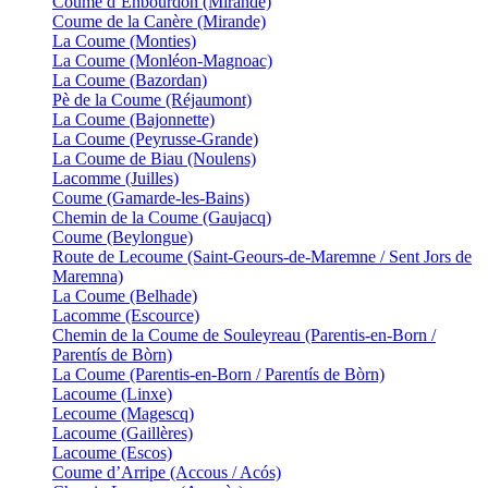
Coume d’Enbourdon (Mirande)
Coume de la Canère (Mirande)
La Coume (Monties)
La Coume (Monléon-Magnoac)
La Coume (Bazordan)
Pè de la Coume (Réjaumont)
La Coume (Bajonnette)
La Coume (Peyrusse-Grande)
La Coume de Biau (Noulens)
Lacomme (Juilles)
Coume (Gamarde-les-Bains)
Chemin de la Coume (Gaujacq)
Coume (Beylongue)
Route de Lecoume (Saint-Geours-de-Maremne / Sent Jors de
Maremna)
La Coume (Belhade)
Lacomme (Escource)
Chemin de la Coume de Souleyreau (Parentis-en-Born /
Parentís de Bòrn)
La Coume (Parentis-en-Born / Parentís de Bòrn)
Lacoume (Linxe)
Lecoume (Magescq)
Lacoume (Gaillères)
Lacoume (Escos)
Coume d’Arripe (Accous / Acós)