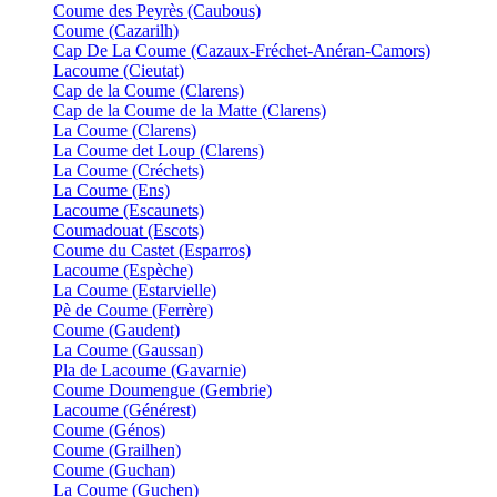
Coume des Peyrès (Caubous)
Coume (Cazarilh)
Cap De La Coume (Cazaux-Fréchet-Anéran-Camors)
Lacoume (Cieutat)
Cap de la Coume (Clarens)
Cap de la Coume de la Matte (Clarens)
La Coume (Clarens)
La Coume det Loup (Clarens)
La Coume (Créchets)
La Coume (Ens)
Lacoume (Escaunets)
Coumadouat (Escots)
Coume du Castet (Esparros)
Lacoume (Espèche)
La Coume (Estarvielle)
Pè de Coume (Ferrère)
Coume (Gaudent)
La Coume (Gaussan)
Pla de Lacoume (Gavarnie)
Coume Doumengue (Gembrie)
Lacoume (Générest)
Coume (Génos)
Coume (Grailhen)
Coume (Guchan)
La Coume (Guchen)