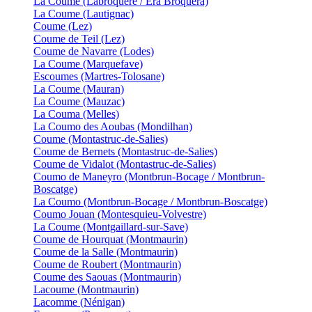
La Coume (Labroquère / Era Broquèra)
La Coume (Lautignac)
Coume (Lez)
Coume de Teil (Lez)
Coume de Navarre (Lodes)
La Coume (Marquefave)
Escoumes (Martres-Tolosane)
La Coume (Mauran)
La Coume (Mauzac)
La Couma (Melles)
La Coumo des Aoubas (Mondilhan)
Coume (Montastruc-de-Salies)
Coume de Bernets (Montastruc-de-Salies)
Coume de Vidalot (Montastruc-de-Salies)
Coumo de Maneyro (Montbrun-Bocage / Montbrun-
Boscatge)
La Coumo (Montbrun-Bocage / Montbrun-Boscatge)
Coumo Jouan (Montesquieu-Volvestre)
La Coume (Montgaillard-sur-Save)
Coume de Hourquat (Montmaurin)
Coume de la Salle (Montmaurin)
Coume de Roubert (Montmaurin)
Coume des Saouas (Montmaurin)
Lacoume (Montmaurin)
Lacomme (Nénigan)