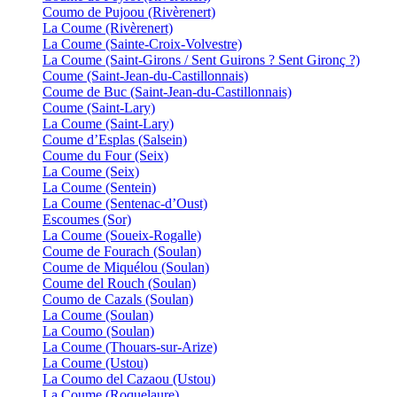
Coumo de Pujoou (Rivèrenert)
La Coume (Rivèrenert)
La Coume (Sainte-Croix-Volvestre)
La Coume (Saint-Girons / Sent Guirons ? Sent Gironç ?)
Coume (Saint-Jean-du-Castillonnais)
Coume de Buc (Saint-Jean-du-Castillonnais)
Coume (Saint-Lary)
La Coume (Saint-Lary)
Coume d’Esplas (Salsein)
Coume du Four (Seix)
La Coume (Seix)
La Coume (Sentein)
La Coume (Sentenac-d’Oust)
Escoumes (Sor)
La Coume (Soueix-Rogalle)
Coume de Fourach (Soulan)
Coume de Miquélou (Soulan)
Coume del Rouch (Soulan)
Coumo de Cazals (Soulan)
La Coume (Soulan)
La Coumo (Soulan)
La Coume (Thouars-sur-Arize)
La Coume (Ustou)
La Coumo del Cazaou (Ustou)
La Coume (Roquelaure)