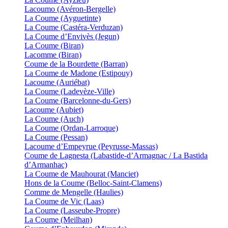
Lacoumo (Avéron-Bergelle)
La Coume (Ayguetinte)
La Coume (Castéra-Verduzan)
La Coume d’Envivès (Jegun)
La Coume (Biran)
Lacomme (Biran)
Coume de la Bourdette (Barran)
La Coume de Madone (Estipouy)
Lacoume (Auriébat)
La Coume (Ladevèze-Ville)
La Coume (Barcelonne-du-Gers)
Lacoume (Aubiet)
La Coume (Auch)
La Coume (Ordan-Larroque)
La Coume (Pessan)
Lacoume d’Empeyrue (Peyrusse-Massas)
Coume de Lagnesta (Labastide-d’Armagnac / La Bastida
d’Armanhac)
La Coume de Mauhourat (Manciet)
Hons de la Coume (Belloc-Saint-Clamens)
Comme de Mengelle (Haulies)
La Coume de Vic (Laas)
La Coume (Lasseube-Propre)
La Coume (Meilhan)