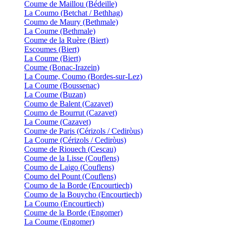
Coume de Maillou (Bédeille)
La Coumo (Betchat / Bethhag)
Coumo de Maury (Bethmale)
La Coume (Bethmale)
Coume de la Ruère (Biert)
Escoumes (Biert)
La Coume (Biert)
Coume (Bonac-Irazein)
La Coume, Coumo (Bordes-sur-Lez)
La Coume (Boussenac)
La Coume (Buzan)
Coumo de Balent (Cazavet)
Coumo de Bourrut (Cazavet)
La Coume (Cazavet)
Coume de Paris (Cérizols / Cediròus)
La Coume (Cérizols / Cediròus)
Coume de Riouech (Cescau)
Coume de la Lisse (Couflens)
Coumo de Laigo (Couflens)
Coumo del Pount (Couflens)
Coumo de la Borde (Encourtiech)
Coumo de la Bouycho (Encourtiech)
La Coumo (Encourtiech)
Coume de la Borde (Engomer)
La Coume (Engomer)