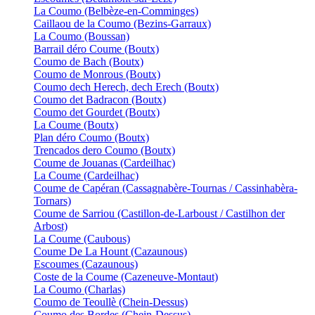
La Coumo (Belbèze-en-Comminges)
Caillaou de la Coumo (Bezins-Garraux)
La Coumo (Boussan)
Barrail déro Coume (Boutx)
Coumo de Bach (Boutx)
Coumo de Monrous (Boutx)
Coumo dech Herech, dech Erech (Boutx)
Coumo det Badracon (Boutx)
Coumo det Gourdet (Boutx)
La Coume (Boutx)
Plan déro Coumo (Boutx)
Trencados dero Coumo (Boutx)
Coume de Jouanas (Cardeilhac)
La Coume (Cardeilhac)
Coume de Capéran (Cassagnabère-Tournas / Cassinhabèra-
Tornars)
Coume de Sarriou (Castillon-de-Larboust / Castilhon der
Arbost)
La Coume (Caubous)
Coume De La Hount (Cazaunous)
Escoumes (Cazaunous)
Coste de la Coume (Cazeneuve-Montaut)
La Coumo (Charlas)
Coumo de Teoullè (Chein-Dessus)
Coumo des Bordes (Chein-Dessus)