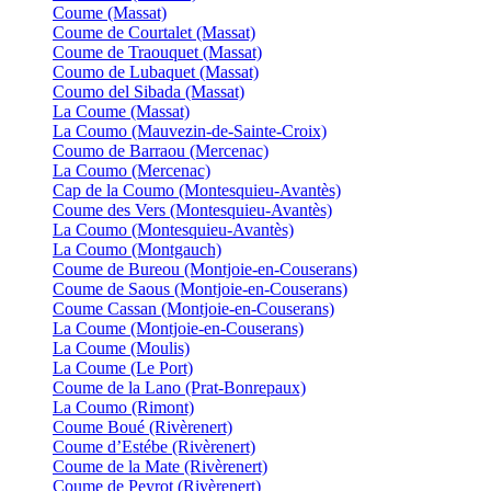
Coume (Massat)
Coume de Courtalet (Massat)
Coume de Traouquet (Massat)
Coumo de Lubaquet (Massat)
Coumo del Sibada (Massat)
La Coume (Massat)
La Coumo (Mauvezin-de-Sainte-Croix)
Coumo de Barraou (Mercenac)
La Coumo (Mercenac)
Cap de la Coumo (Montesquieu-Avantès)
Coume des Vers (Montesquieu-Avantès)
La Coumo (Montesquieu-Avantès)
La Coumo (Montgauch)
Coume de Bureou (Montjoie-en-Couserans)
Coume de Saous (Montjoie-en-Couserans)
Coume Cassan (Montjoie-en-Couserans)
La Coume (Montjoie-en-Couserans)
La Coume (Moulis)
La Coume (Le Port)
Coume de la Lano (Prat-Bonrepaux)
La Coumo (Rimont)
Coume Boué (Rivèrenert)
Coume d’Estébe (Rivèrenert)
Coume de la Mate (Rivèrenert)
Coume de Peyrot (Rivèrenert)