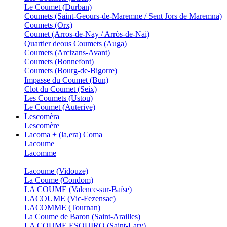
Le Coumet (Durban)
Coumets (Saint-Geours-de-Maremne / Sent Jors de Maremna)
Coumets (Orx)
Coumet (Arros-de-Nay / Arròs-de-Nai)
Quartier deous Coumets (Auga)
Coumets (Arcizans-Avant)
Coumets (Bonnefont)
Coumets (Bourg-de-Bigorre)
Impasse du Coumet (Bun)
Clot du Coumet (Seix)
Les Coumets (Ustou)
Le Coumet (Auterive)
Lescomèra
Lescomère
Lacoma + (la,era) Coma
Lacoume
Lacomme
Lacoume (Vidouze)
La Coume (Condom)
LA COUME (Valence-sur-Baïse)
LACOUME (Vic-Fezensac)
LACOMME (Tournan)
La Coume de Baron (Saint-Arailles)
LA COUME ESQUIRO (Saint-Lary)