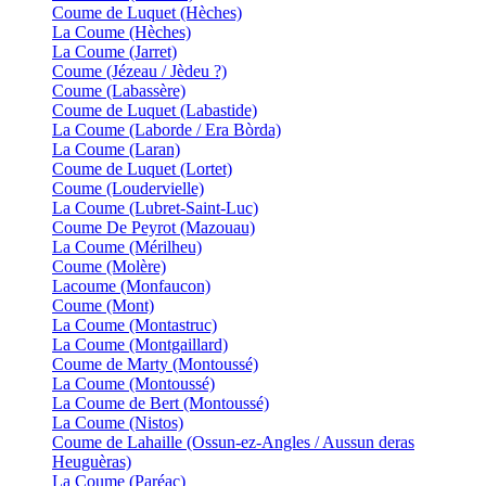
Coume de Luquet (Hèches)
La Coume (Hèches)
La Coume (Jarret)
Coume (Jézeau / Jèdeu ?)
Coume (Labassère)
Coume de Luquet (Labastide)
La Coume (Laborde / Era Bòrda)
La Coume (Laran)
Coume de Luquet (Lortet)
Coume (Loudervielle)
La Coume (Lubret-Saint-Luc)
Coume De Peyrot (Mazouau)
La Coume (Mérilheu)
Coume (Molère)
Lacoume (Monfaucon)
Coume (Mont)
La Coume (Montastruc)
La Coume (Montgaillard)
Coume de Marty (Montoussé)
La Coume (Montoussé)
La Coume de Bert (Montoussé)
La Coume (Nistos)
Coume de Lahaille (Ossun-ez-Angles / Aussun deras
Heuguèras)
La Coume (Paréac)