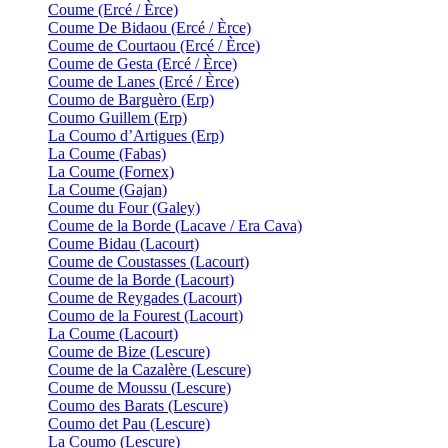
Coume (Ercé / Èrce)
Coume De Bidaou (Ercé / Èrce)
Coume de Courtaou (Ercé / Èrce)
Coume de Gesta (Ercé / Èrce)
Coume de Lanes (Ercé / Èrce)
Coumo de Barguèro (Erp)
Coumo Guillem (Erp)
La Coumo d’Artigues (Erp)
La Coume (Fabas)
La Coume (Fornex)
La Coume (Gajan)
Coume du Four (Galey)
Coume de la Borde (Lacave / Era Cava)
Coume Bidau (Lacourt)
Coume de Coustasses (Lacourt)
Coume de la Borde (Lacourt)
Coume de Reygades (Lacourt)
Coumo de la Fourest (Lacourt)
La Coume (Lacourt)
Coume de Bize (Lescure)
Coume de la Cazalère (Lescure)
Coume de Moussu (Lescure)
Coumo des Barats (Lescure)
Coumo det Pau (Lescure)
La Coumo (Lescure)