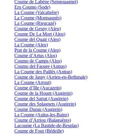
Coume de Labéne (Sengouagnet)
Ero Coumo (Sode)
La Coume (Valcabrère)
La Coume (Montsaunès)
La Coume (Rieucazé)
Coume de Gespy (Aleu)
Coume De La Mort (Aleu)
Coume del Quair (Aleu)
La Coume (Aleu)
Prat de la Coume (Aleu)
Coume d’Artus (Alos)
Coumo de Camps (Alos)
Coumo del Faoure (Antras)
La Coume des Paillès (Antras)
Coume de Jaspy (Arrien-en-Bethmale)
La Coume (Arrout)
Coume d’Ille (Aucazein)
Coume de la Hount (Augirein)
Coume del Sarrat (Augirein)
Coume des Splagnets (Augirein)
Coume Duran (Augirein)
La Coume (Aulus-les-Bains)
Coume d’Arriou (Balaguères)
Lacoume (La Bastide-de-Besplas)
Coume de Four (Bédeille)