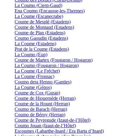
La Coumo (Cierp-Gaud)
Ena Coumo (Encausse-les-Thermes)
La Coume (Escanecrabe)
Coume de Mesplè (Estadens)
Coume de Montaud (Estadens)
Coume de Plan (Estadens)
Coumo Gaoudin (Estadens)
La Coume (Estadens)
Prat de la Coume (Estadens)
La Coumo (Eup)
Coume de Martex (Fougaron / Hogaron)
La Coumo (Fougaron / Hogaron)
La Coume (Le Fréchet)
La Coume (Fronsac)
Coumo dera Henno (Ganties)
La Coume (Génos)
Coume de Cox (Guran)
Coume de Hiouernède (Herran)
Coume de la Hount (Herran)
Coumo de Barach (Herran)
Coumo de Béroy (Herran)
Coume de Peyregude (Izaut-de-l’Hôtel)
Coumo Jouan (Izaut-de-l’Hôtel)
Escoumes (Labarthe-Inard / Era Barta d’Inard)