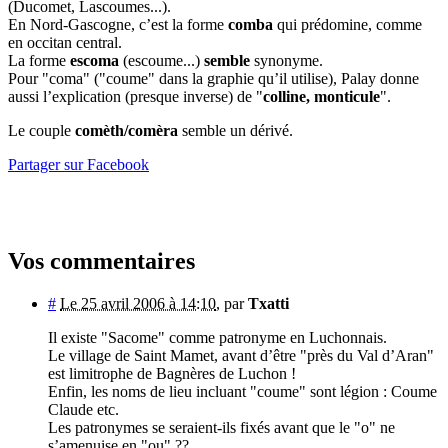
(Ducomet, Lascoumes...).
En Nord-Gascogne, c’est la forme
comba
qui prédomine, comme
en occitan central.
La forme
escoma
(escoume...)
semble
synonyme.
Pour "coma" ("coume" dans la graphie qu’il utilise), Palay donne
aussi l’explication (presque inverse) de "
colline, monticule
".
Le couple
comèth/comèra
semble un dérivé.
Partager sur Facebook
Vos commentaires
#
Le 25 avril 2006 à 14:10
,
par
Txatti
Il existe "Sacome" comme patronyme en Luchonnais.
Le village de Saint Mamet, avant d’être "près du Val d’Aran"
est limitrophe de Bagnères de Luchon !
Enfin, les noms de lieu incluant "coume" sont légion : Coume
Claude etc.
Les patronymes se seraient-ils fixés avant que le "o" ne
s’amenuise en "ou" ??