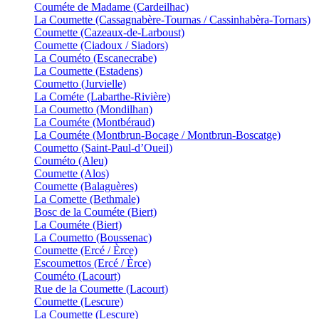
Couméte de Madame (Cardeilhac)
La Coumette (Cassagnabère-Tournas / Cassinhabèra-Tornars)
Coumette (Cazeaux-de-Larboust)
Coumette (Ciadoux / Siadors)
La Couméto (Escanecrabe)
La Coumette (Estadens)
Coumetto (Jurvielle)
La Cométe (Labarthe-Rivière)
La Coumetto (Mondilhan)
La Couméte (Montbéraud)
La Couméte (Montbrun-Bocage / Montbrun-Boscatge)
Coumetto (Saint-Paul-d’Oueil)
Couméto (Aleu)
Coumette (Alos)
Coumette (Balaguères)
La Comette (Bethmale)
Bosc de la Couméte (Biert)
La Couméte (Biert)
La Coumetto (Boussenac)
Coumette (Ercé / Èrce)
Escoumettos (Ercé / Èrce)
Couméto (Lacourt)
Rue de la Coumette (Lacourt)
Coumette (Lescure)
La Coumette (Lescure)