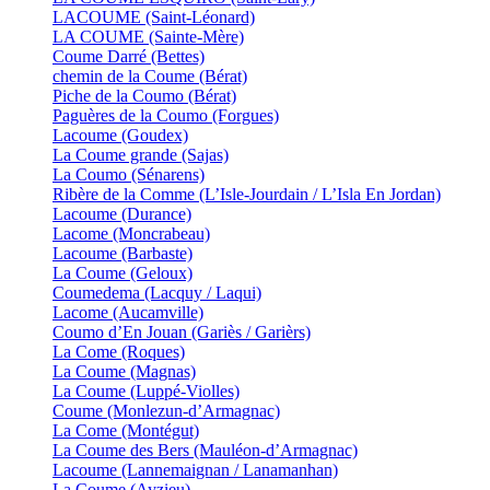
LACOUME (Saint-Léonard)
LA COUME (Sainte-Mère)
Coume Darré (Bettes)
chemin de la Coume (Bérat)
Piche de la Coumo (Bérat)
Paguères de la Coumo (Forgues)
Lacoume (Goudex)
La Coume grande (Sajas)
La Coumo (Sénarens)
Ribère de la Comme (L’Isle-Jourdain / L’Isla En Jordan)
Lacoume (Durance)
Lacome (Moncrabeau)
Lacoume (Barbaste)
La Coume (Geloux)
Coumedema (Lacquy / Laqui)
Lacome (Aucamville)
Coumo d’En Jouan (Gariès / Garièrs)
La Come (Roques)
La Coume (Magnas)
La Coume (Luppé-Violles)
Coume (Monlezun-d’Armagnac)
La Come (Montégut)
La Coume des Bers (Mauléon-d’Armagnac)
Lacoume (Lannemaignan / Lanamanhan)
La Coume (Ayzieu)