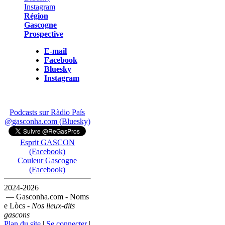
Région
Gascogne
Prospective
E-mail
Facebook
Bluesky
Instagram
Podcasts sur Ràdio País
@gasconha.com (Bluesky)
Esprit GASCON
(Facebook)
Couleur Gascogne
(Facebook)
2024-2026
— Gasconha.com - Noms
e Lòcs -
Nos lieux-dits
gascons
Plan du site
|
Se connecter
|