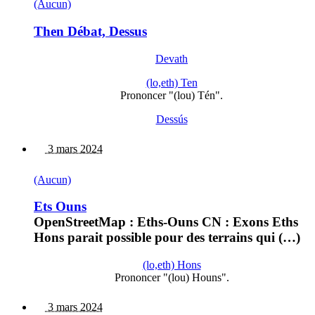
(Aucun)
Then Débat, Dessus
Devath
(lo,eth) Ten
Prononcer "(lou) Tén".
Dessús
3 mars 2024
(Aucun)
Ets Ouns
OpenStreetMap : Eths-Ouns CN : Exons Eths
Hons parait possible pour des terrains qui (…)
(lo,eth) Hons
Prononcer "(lou) Houns".
3 mars 2024