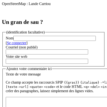
OpenStreetMap : Lande Carriou
Un gran de sau ?
(identification facultative)
Nom
[
Se connecter
]
Courriel (non publié)
Votre site web
Ajoutez votre commentaire ici
Texte de votre message
Ce champ accepte les raccourcis SPIP
{{gras}}
{italique}
-*l
et le code HTML
[texte->url]
<quote>
<code>
<q>
<del>
<in
créer des paragraphes, laissez simplement des lignes vides.