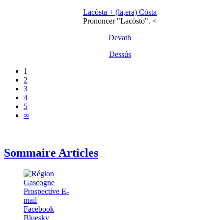
Lacòsta + (la,era) Còsta
Prononcer "Lacòsto". <
Devath
Dessús
1
2
3
4
5
∞
Sommaire Articles