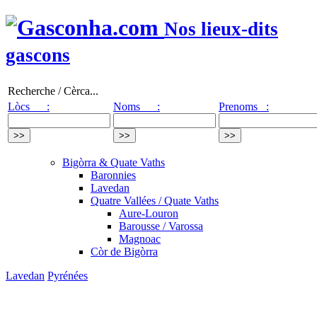
Nos lieux-dits
gascons
Recherche / Cèrca...
Lòcs :
Noms :
Prenoms :
Bigòrra & Quate Vaths
Baronnies
Lavedan
Quatre Vallées / Quate Vaths
Aure-Louron
Barousse / Varossa
Magnoac
Còr de Bigòrra
Lavedan
Pyrénées