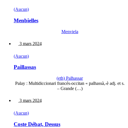
(Aucun)
Menbielles
Menviela
3 mars 2024
(Aucun)
Paillassas
(eth) Palhassar
Palay : Multidiccionari francés-occitan « palhassà,-è adj. et s.
– Grande (…)
3 mars 2024
(Aucun)
Coste Débat, Dessus