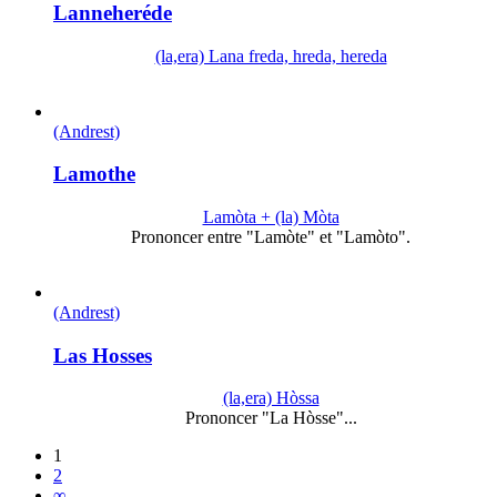
Lanneheréde
(la,era) Lana freda, hreda, hereda
(Andrest)
Lamothe
Lamòta + (la) Mòta
Prononcer entre "Lamòte" et "Lamòto".
(Andrest)
Las Hosses
(la,era) Hòssa
Prononcer "La Hòsse"...
1
2
∞