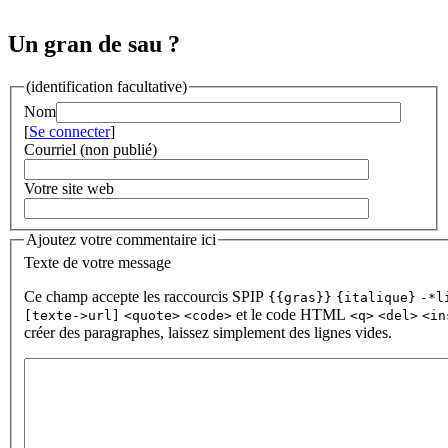
Un gran de sau ?
(identification facultative)
Nom
[
Se connecter
]
Courriel (non publié)
Votre site web
Ajoutez votre commentaire ici
Texte de votre message
Ce champ accepte les raccourcis SPIP
{{gras}}
{italique}
-*l
et le code HTML
[texte->url]
<quote>
<code>
<q>
<del>
<in
créer des paragraphes, laissez simplement des lignes vides.