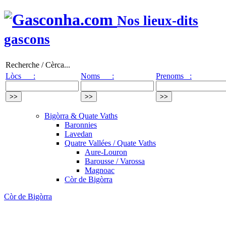
Nos lieux-dits
gascons
Recherche / Cèrca...
Lòcs :
Noms :
Prenoms :
Bigòrra & Quate Vaths
Baronnies
Lavedan
Quatre Vallées / Quate Vaths
Aure-Louron
Barousse / Varossa
Magnoac
Còr de Bigòrra
Còr de Bigòrra