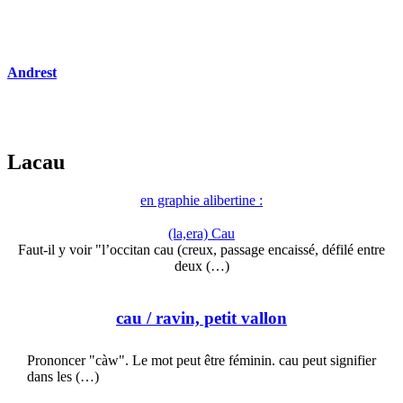
Andrest
Lacau
en graphie alibertine :
(la,era) Cau
Faut-il y voir "l’occitan cau (creux, passage encaissé, défilé entre
deux (…)
cau
/ ravin, petit vallon
Prononcer "càw". Le mot peut être féminin. cau peut signifier
dans les (…)