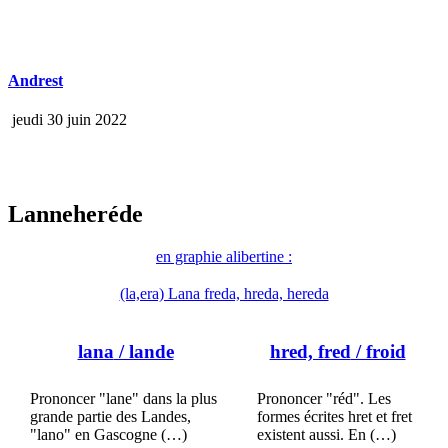
Andrest
jeudi 30 juin 2022
Lanneheréde
en graphie alibertine :
(la,era) Lana freda, hreda, hereda
lana
/ lande
hred, fred
/ froid
Prononcer "lane" dans la plus
Prononcer "réd". Les
grande partie des Landes,
formes écrites hret et fret
"lano" en Gascogne (…)
existent aussi. En (…)