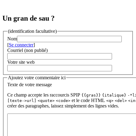
Un gran de sau ?
(identification facultative)
Nom
[
Se connecter
]
Courriel (non publié)
Votre site web
Ajoutez votre commentaire ici
Texte de votre message
Ce champ accepte les raccourcis SPIP
{{gras}}
{italique}
-*l
et le code HTML
[texte->url]
<quote>
<code>
<q>
<del>
<in
créer des paragraphes, laissez simplement des lignes vides.