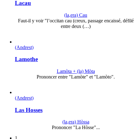
Lacau
(la,era) Cau
Faut-il y voir "l’occitan cau (creux, passage encaissé, défilé
entre deux (…)
(Andrest)
Lamothe
Lamòta + (la) Mòta
Prononcer entre "Lamòte" et "Lamòto".
(Andrest)
Las Hosses
(la,era) Hòssa
Prononcer "La Hòsse"...
1