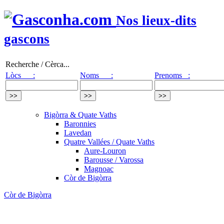
Nos lieux-dits
gascons
Recherche / Cèrca...
Lòcs :
Noms :
Prenoms :
Bigòrra & Quate Vaths
Baronnies
Lavedan
Quatre Vallées / Quate Vaths
Aure-Louron
Barousse / Varossa
Magnoac
Còr de Bigòrra
Còr de Bigòrra