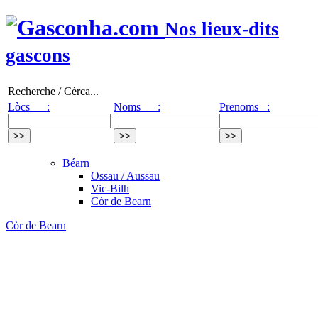
Nos lieux-dits
gascons
Recherche / Cèrca...
Lòcs :
Noms :
Prenoms :
Béarn
Ossau / Aussau
Vic-Bilh
Còr de Bearn
Còr de Bearn