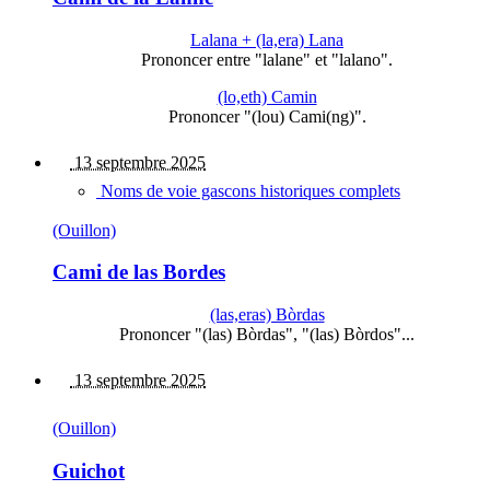
Lalana + (la,era) Lana
Prononcer entre "lalane" et "lalano".
(lo,eth) Camin
Prononcer "(lou) Cami(ng)".
13 septembre 2025
Noms de voie gascons historiques complets
(Ouillon)
Cami de las Bordes
(las,eras) Bòrdas
Prononcer "(las) Bòrdas", "(las) Bòrdos"...
13 septembre 2025
(Ouillon)
Guichot