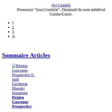
(lo) Guishòt
Prononcer "(lou) Guishòtt". Diminutif du nom médiéval
Guishe/Guixe.
1
2
3
∞
Sommaire Articles
Région
Gascogne
Prospective