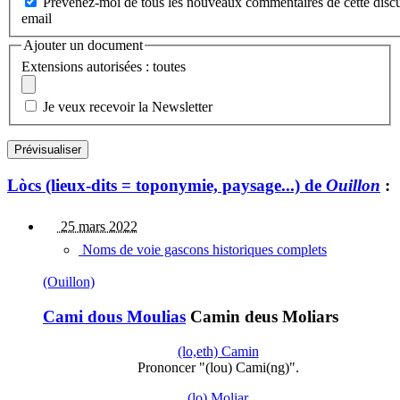
Prévenez-moi de tous les nouveaux commentaires de cette discu
email
Ajouter un document
Extensions autorisées : toutes
Je veux recevoir la Newsletter
Lòcs (lieux-dits = toponymie, paysage...) de
Ouillon
:
25 mars 2022
Noms de voie gascons historiques complets
(Ouillon)
Cami dous Moulias
Camin deus Moliars
(lo,eth) Camin
Prononcer "(lou) Cami(ng)".
(lo) Moliar