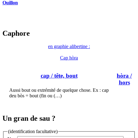
Ouillon
Caphore
en graphie alibertine :
Cap hòra
cap
/ tête, bout
hòra
/
hors
Aussi bout ou extrémité de quelque chose. Ex : cap
deu bòs = bout (fin ou (…)
Un gran de sau ?
(identification facultative)