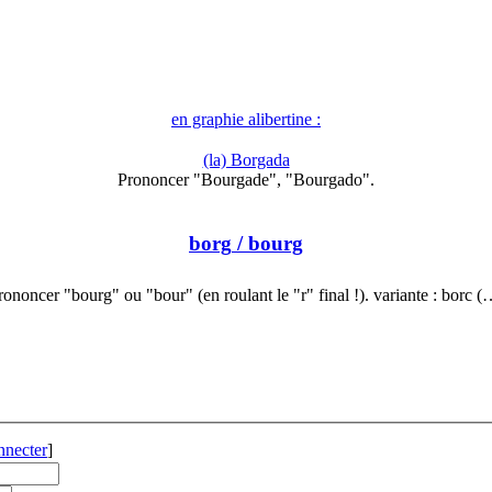
en graphie alibertine :
(la) Borgada
Prononcer "Bourgade", "Bourgado".
borg
/ bourg
rononcer "bourg" ou "bour" (en roulant le "r" final !). variante : borc (
nnecter
]