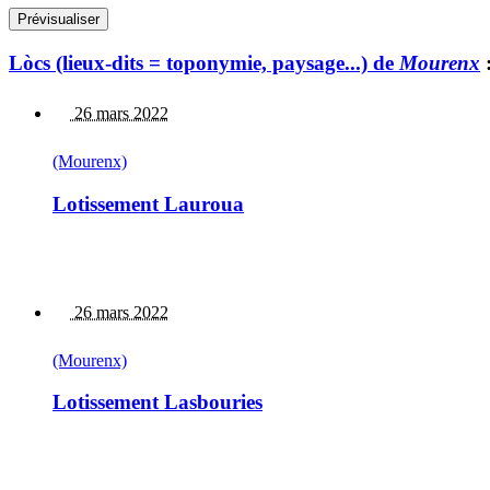
Lòcs (lieux-dits = toponymie, paysage...) de
Mourenx
26 mars 2022
(Mourenx)
Lotissement Lauroua
26 mars 2022
(Mourenx)
Lotissement Lasbouries