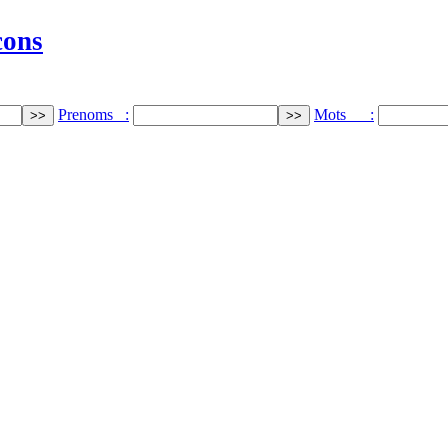
cons
Prenoms :
Mots :