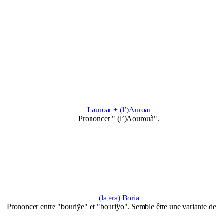
:
Lauroar + (l’)Auroar
Prononcer " (l’)Aourouà".
(la,era) Boria
Prononcer entre "bouriÿe" et "bouriÿo". Semble être une variante d