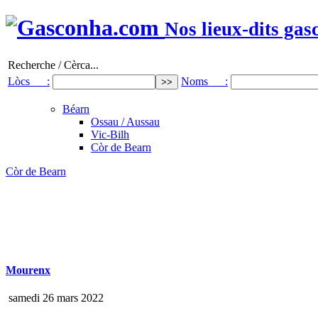
Nos lieux-dits gas
Recherche / Cèrca...
Lòcs :
Noms :
Béarn
Ossau / Aussau
Vic-Bilh
Còr de Bearn
Còr de Bearn
Mourenx
samedi 26 mars 2022