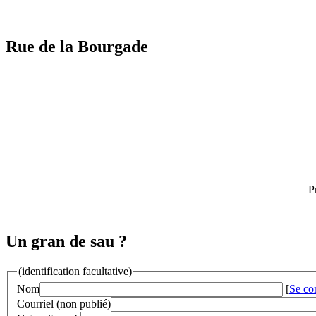
Rue de la Bourgade
P
Un gran de sau ?
(identification facultative)
Nom
[
Se co
Courriel (non publié)