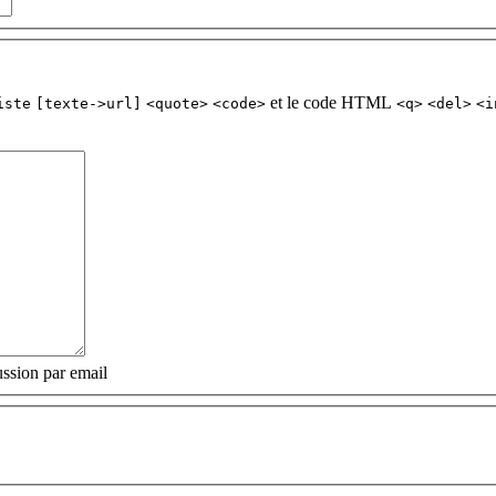
et le code HTML
iste
[texte->url]
<quote>
<code>
<q>
<del>
<i
ssion par email