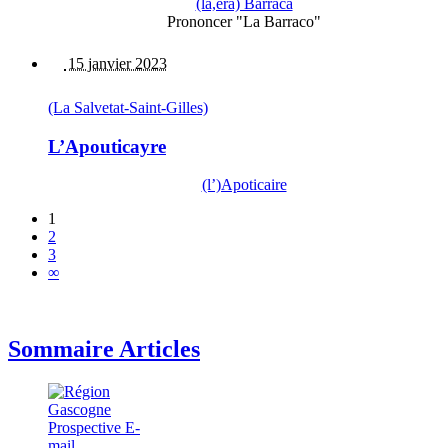
(la,era) Barraca
Prononcer "La Barraco"
15 janvier 2023
(La Salvetat-Saint-Gilles)
L’Apouticayre
(l’)Apoticaire
1
2
3
∞
Sommaire Articles