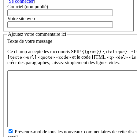
[
Se connecter
]
Courriel (non publié)
Votre site web
Ajoutez votre commentaire ici
Texte de votre message
Ce champ accepte les raccourcis SPIP
{{gras}}
{italique}
-*l
et le code HTML
[texte->url]
<quote>
<code>
<q>
<del>
<in
créer des paragraphes, laissez simplement des lignes vides.
Prévenez-moi de tous les nouveaux commentaires de cette discu