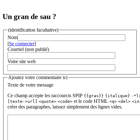
Un gran de sau ?
(identification facultative)
Nom
[
Se connecter
]
Courriel (non publié)
Votre site web
Ajoutez votre commentaire ici
Texte de votre message
Ce champ accepte les raccourcis SPIP
{{gras}}
{italique}
-*l
et le code HTML
[texte->url]
<quote>
<code>
<q>
<del>
<in
créer des paragraphes, laissez simplement des lignes vides.