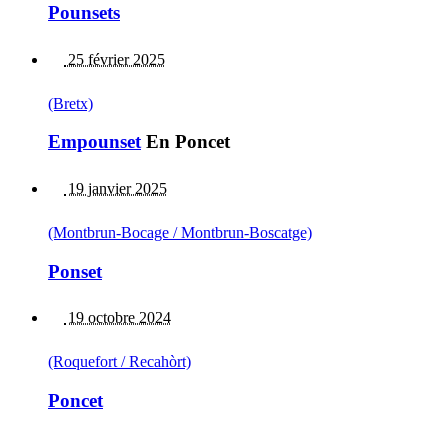
Pounsets
25 février 2025
(Bretx)
Empounset
En Poncet
19 janvier 2025
(Montbrun-Bocage / Montbrun-Boscatge)
Ponset
19 octobre 2024
(Roquefort / Recahòrt)
Poncet