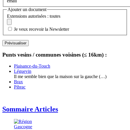
email
Ajouter un document
Extensions autorisées : toutes
Je veux recevoir la Newsletter
Punts vesins / communes voisines (≤ 16km) :
Plaisance-du-Touch
Léguevin
Il me semble bien que la maison sur la gauche (…)
Brax
Pibrac
Sommaire Articles