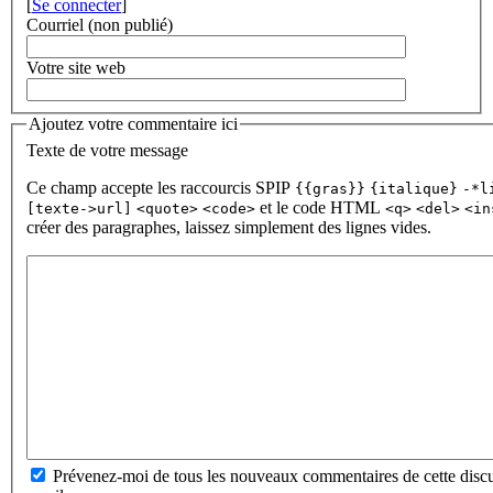
[
Se connecter
]
Courriel (non publié)
Votre site web
Ajoutez votre commentaire ici
Texte de votre message
Ce champ accepte les raccourcis SPIP
{{gras}}
{italique}
-*l
et le code HTML
[texte->url]
<quote>
<code>
<q>
<del>
<in
créer des paragraphes, laissez simplement des lignes vides.
Prévenez-moi de tous les nouveaux commentaires de cette discu