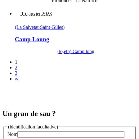
Prononcer "La Barraco"
15 janvier 2023
(La Salvetat-Saint-Gilles)
Camp Loung
(lo,eth) Camp long
1
2
3
∞
Un gran de sau ?
(identification facultative)
Nom