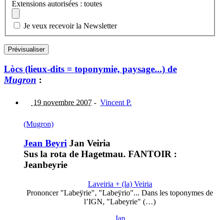
Extensions autorisées : toutes
Je veux recevoir la Newsletter
Lòcs (lieux-dits = toponymie, paysage...) de
Mugron
:
19 novembre 2007
-
Vincent P.
(Mugron)
Jean Beyri
Jan Veiria
Sus la rota de Hagetmau. FANTOIR :
Jeanbeyrie
Laveiria + (la) Veiria
Prononcer "Labeÿrie", "Labeÿrio"... Dans les toponymes de
l’IGN, "Labeyrie" (…)
Jan