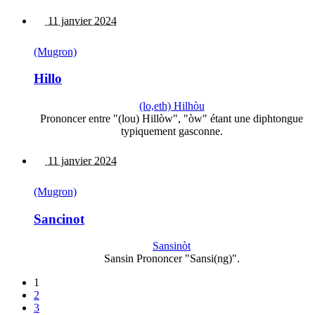
11 janvier 2024
(Mugron)
Hillo
(lo,eth) Hilhòu
Prononcer entre "(lou) Hillòw", "òw" étant une diphtongue
typiquement gasconne.
11 janvier 2024
(Mugron)
Sancinot
Sansinòt
Sansin Prononcer "Sansi(ng)".
1
2
3