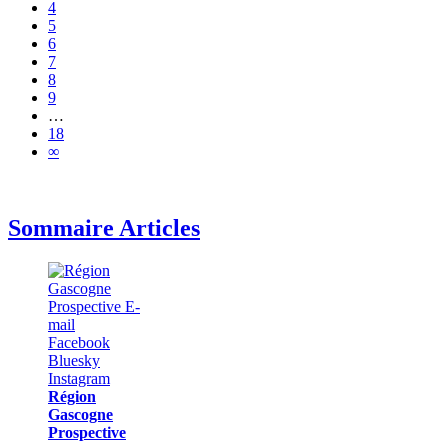
4
5
6
7
8
9
…
18
∞
Sommaire Articles
Région
Gascogne
Prospective