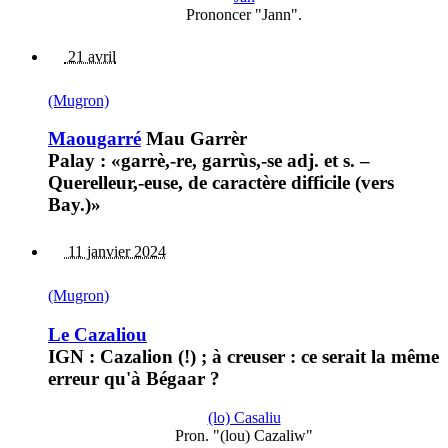
Prononcer "Jann".
21 avril
(Mugron)
Maougarré
Mau Garrèr
Palay : «garrè,-re, garrùs,-se adj. et s. –
Querelleur,-euse, de caractère difficile (vers
Bay.)»
11 janvier 2024
(Mugron)
Le Cazaliou
IGN : Cazalion (!) ; à creuser : ce serait la même
erreur qu'à Bégaar ?
(lo) Casaliu
Pron. "(lou) Cazaliw"