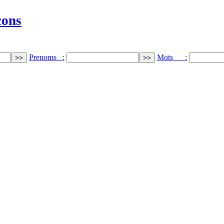
cons
Prenoms :
Mots :