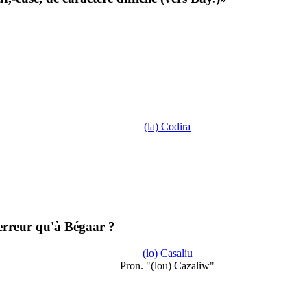
(la) Codira
 erreur qu'à Bégaar ?
(lo) Casaliu
Pron. "(lou) Cazaliw"