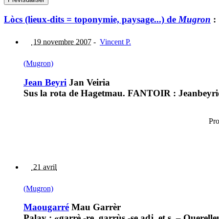
Lòcs (lieux-dits = toponymie, paysage...) de
Mugron
:
19 novembre 2007
-
Vincent P.
(Mugron)
Jean Beyri
Jan Veiria
Sus la rota de Hagetmau. FANTOIR : Jeanbeyri
Pro
21 avril
(Mugron)
Maougarré
Mau Garrèr
Palay : «garrè,-re, garrùs,-se adj. et s. – Querelleu