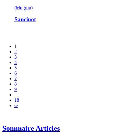
(Mugron)
Sancinot
1
2
3
4
5
6
7
8
9
…
18
∞
Sommaire Articles