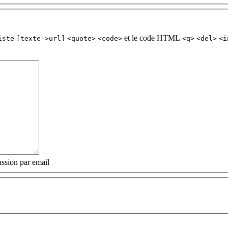
et le code HTML
iste
[texte->url]
<quote>
<code>
<q>
<del>
<i
ssion par email