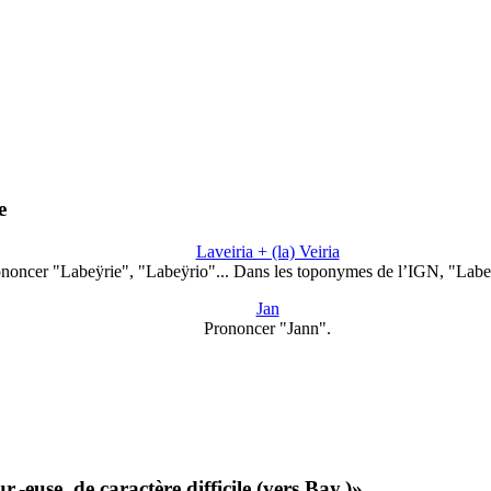
e
Laveiria + (la) Veiria
noncer "Labeÿrie", "Labeÿrio"... Dans les toponymes de l’IGN, "Lab
Jan
Prononcer "Jann".
r,-euse, de caractère difficile (vers Bay.)»