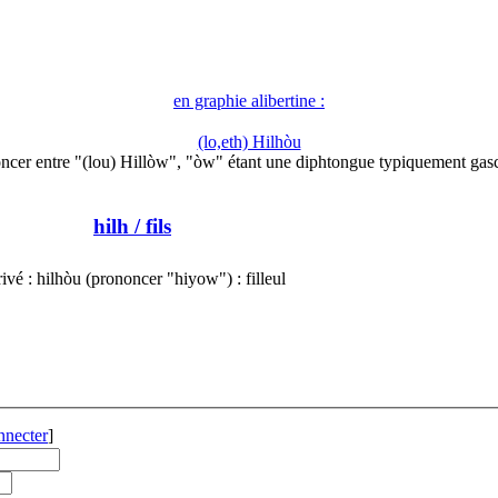
en graphie alibertine :
(lo,eth) Hilhòu
ncer entre "(lou) Hillòw", "òw" étant une diphtongue typiquement gas
hilh
/ fils
ivé : hilhòu (prononcer "hiyow") : filleul
nnecter
]