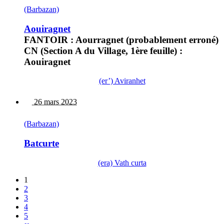
(Barbazan)
Aouiragnet
FANTOIR : Aourragnet (probablement erroné)
CN (Section A du Village, 1ère feuille) :
Aouiragnet
(er’) Aviranhet
26 mars 2023
(Barbazan)
Batcurte
(era) Vath curta
1
2
3
4
5