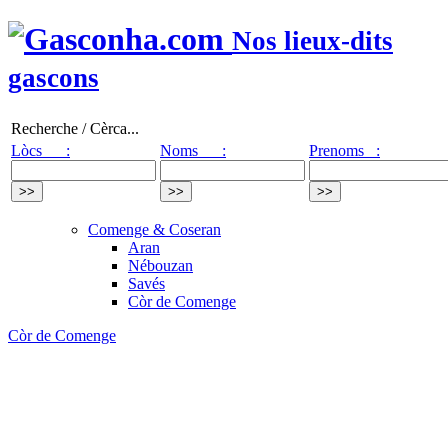
Nos lieux-dits
gascons
Recherche / Cèrca...
Lòcs :
Noms :
Prenoms :
Comenge & Coseran
Aran
Nébouzan
Savés
Còr de Comenge
Còr de Comenge