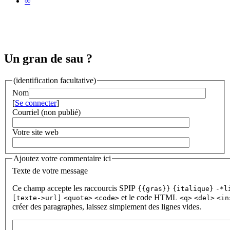
∞
Un gran de sau ?
(identification facultative)
Nom
[
Se connecter
]
Courriel (non publié)
Votre site web
Ajoutez votre commentaire ici
Texte de votre message
Ce champ accepte les raccourcis SPIP
{{gras}}
{italique}
-*l
et le code HTML
[texte->url]
<quote>
<code>
<q>
<del>
<in
créer des paragraphes, laissez simplement des lignes vides.