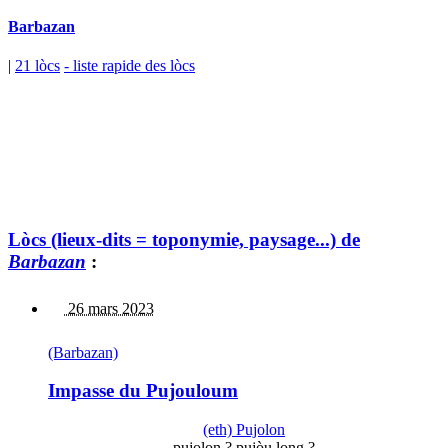
Barbazan
|
21 lòcs
- liste rapide des lòcs
Lòcs (lieux-dits = toponymie, paysage...) de
Barbazan
:
26 mars 2023
(Barbazan)
Impasse du Pujouloum
(eth) Pujolon
pujolon ? pujòu long ?