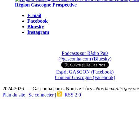
Région Gascogne Prospective
E-mail
Facebook
Bluesky
Instagram
Podcasts sur Ràdio País
@gasconha.com (Bluesky)
Esprit GASCON (Facebook)
Couleur Gascogne (Facebook)
2024-2026 — Gasconha.com - Noms e Lòcs -
Nos lieux-dits gascon
Plan du site
|
Se connecter
|
RSS 2.0