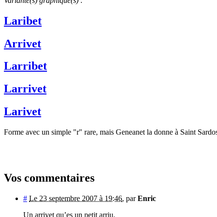
Variante(s) graphique(s) :
Laribet
Arrivet
Larribet
Larrivet
Larivet
Forme avec un simple "r" rare, mais Geneanet la donne à Saint Sardos. 
Vos commentaires
#
Le 23 septembre 2007 à 19:46
,
par
Enric
Un arrivet qu’es un petit arriu.