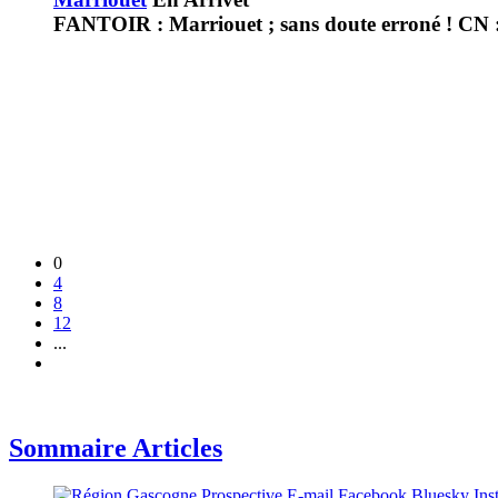
FANTOIR : Marriouet ; sans doute erroné ! CN :
0
4
8
12
...
Sommaire Articles