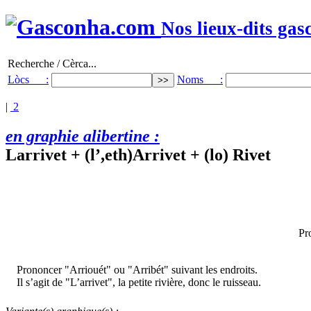
Nos lieux-dits gas
Recherche / Cèrca...
Lòcs :
Noms :
|
2
en graphie alibertine :
Larrivet + (l’,eth)Arrivet + (lo) Rivet
Pr
Prononcer "Arriouét" ou "Arribét" suivant les endroits.
Il s’agit de "L’arrivet", la petite rivière, donc le ruisseau.