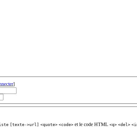
nnecter
]
et le code HTML
iste
[texte->url]
<quote>
<code>
<q>
<del>
<i