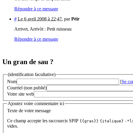
Répondre à ce message
#
Le 6 avril 2008 à 22:47
,
par
Pèir
Arrivet, Arrivòt : Petit ruisseau
Répondre à ce message
Un gran de sau ?
(identification facultative)
Nom
[
Se co
Courriel (non publié)
Votre site web
Ajoutez votre commentaire ici
Texte de votre message
Ce champ accepte les raccourcis SPIP
{{gras}}
{italique}
-*l
vides.