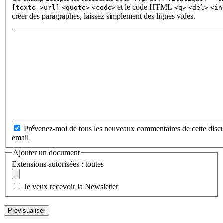
et le code HTML
[texte->url]
<quote>
<code>
<q>
<del>
<in
créer des paragraphes, laissez simplement des lignes vides.
Prévenez-moi de tous les nouveaux commentaires de cette discu
email
Ajouter un document
Extensions autorisées : toutes
Je veux recevoir la Newsletter