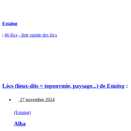
Estaing
|
46 lòcs
- liste rapide des lòcs
Lòcs (lieux-dits = toponymie, paysage...) de
Estaing
:
27 novembre 2024
(Estaing)
Alha