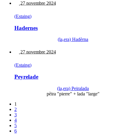
27 novembre 2024
(Estaing)
Hadernes
(la,era) Hadèrna
27 novembre 2024
(Estaing)
Peyrelade
(la,era) Peiralada
pèira "pierre" + lada "large"
1
2
3
4
5
6