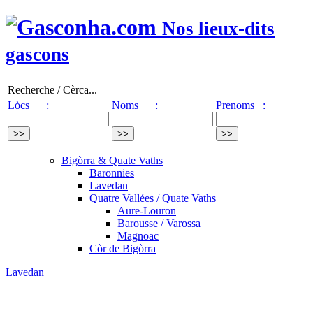
Nos lieux-dits
gascons
Recherche / Cèrca...
Lòcs :
Noms :
Prenoms :
Bigòrra & Quate Vaths
Baronnies
Lavedan
Quatre Vallées / Quate Vaths
Aure-Louron
Barousse / Varossa
Magnoac
Còr de Bigòrra
Lavedan