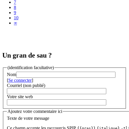
7
8
9
10
∞
Un gran de sau ?
(identification facultative)
Nom
[
Se connecter
]
Courriel (non publié)
Votre site web
Ajoutez votre commentaire ici
Texte de votre message
Ce champ accepte les raccourcis SPIP
{{gras}}
{italique}
-*l