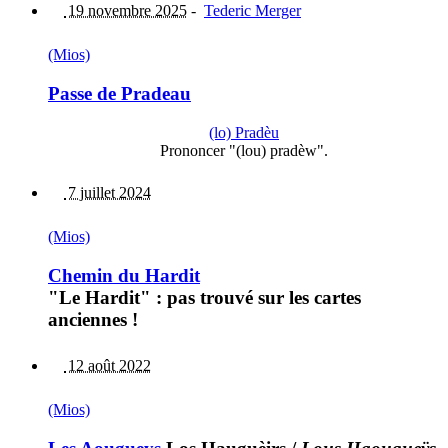
19 novembre 2025
-
Tederic Merger
(Mios)
Passe de Pradeau
(lo) Pradèu
Prononcer "(lou) pradèw".
7 juillet 2024
(Mios)
Chemin du Hardit
"Le Hardit" : pas trouvé sur les cartes
anciennes !
12 août 2022
(Mios)