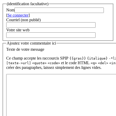
(identification facultative)
Nom
[
Se connecter
]
Courriel (non publié)
Votre site web
Ajoutez votre commentaire ici
Texte de votre message
Ce champ accepte les raccourcis SPIP
{{gras}}
{italique}
-*l
et le code HTML
[texte->url]
<quote>
<code>
<q>
<del>
<in
créer des paragraphes, laissez simplement des lignes vides.