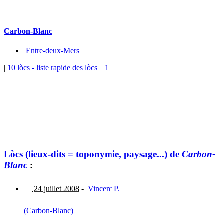
Carbon-Blanc
Entre-deux-Mers
|
10 lòcs
- liste rapide des lòcs
|
1
Lòcs (lieux-dits = toponymie, paysage...) de
Carbon-
Blanc
:
24 juillet 2008
-
Vincent P.
(Carbon-Blanc)