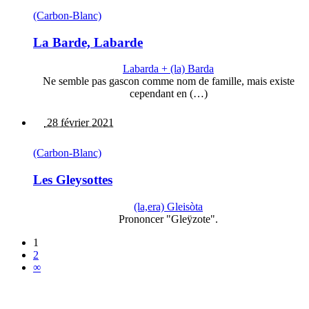
(Carbon-Blanc)
La Barde, Labarde
Labarda + (la) Barda
Ne semble pas gascon comme nom de famille, mais existe
cependant en (…)
28 février 2021
(Carbon-Blanc)
Les Gleysottes
(la,era) Gleisòta
Prononcer "Gleÿzote".
1
2
∞