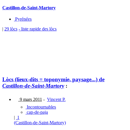
Castillon-de-Saint-Martory
Pyrénées
|
29 lòcs
- liste rapide des lòcs
Lòcs (lieux-dits = toponymie, paysage...) de
Castillon-de-Saint-Martory
:
9 mars 2011
-
Vincent P.
Incontournables
cap-de-paja
|
1
(Castillon-de-Saint-Martory)