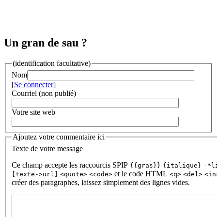
Un gran de sau ?
(identification facultative)
Nom
[
Se connecter
]
Courriel (non publié)
Votre site web
Ajoutez votre commentaire ici
Texte de votre message
Ce champ accepte les raccourcis SPIP
{{gras}}
{italique}
-*l
et le code HTML
[texte->url]
<quote>
<code>
<q>
<del>
<in
créer des paragraphes, laissez simplement des lignes vides.