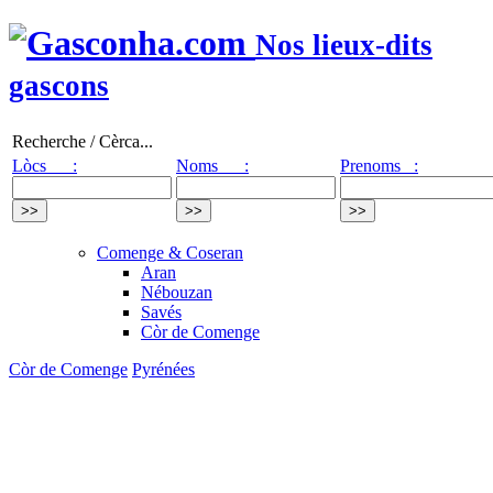
Nos lieux-dits
gascons
Recherche / Cèrca...
Lòcs :
Noms :
Prenoms :
Comenge & Coseran
Aran
Nébouzan
Savés
Còr de Comenge
Còr de Comenge
Pyrénées