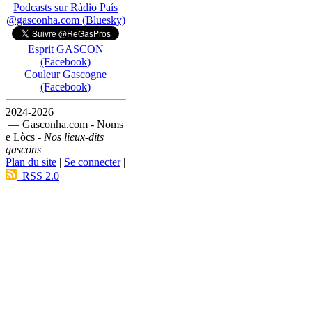
Podcasts sur Ràdio País
@gasconha.com (Bluesky)
Esprit GASCON
(Facebook)
Couleur Gascogne
(Facebook)
2024-2026
— Gasconha.com - Noms
e Lòcs -
Nos lieux-dits
gascons
Plan du site
|
Se connecter
|
RSS 2.0