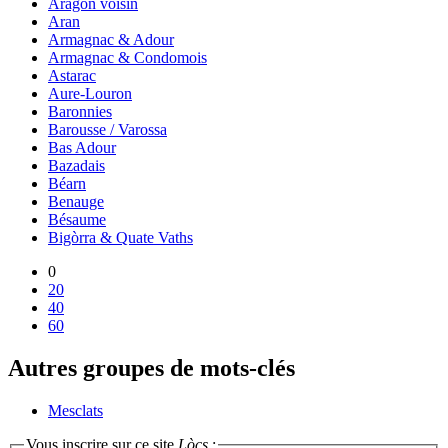
Aragon voisin
Aran
Armagnac & Adour
Armagnac & Condomois
Astarac
Aure-Louron
Baronnies
Barousse / Varossa
Bas Adour
Bazadais
Béarn
Benauge
Bésaume
Bigòrra & Quate Vaths
0
20
40
60
Autres groupes de mots-clés
Mesclats
Vous inscrire sur ce site
Lòcs
: