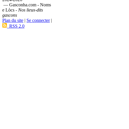
— Gasconha.com - Noms
e Lòcs -
Nos lieux-dits
gascons
Plan du site
|
Se connecter
|
RSS 2.0