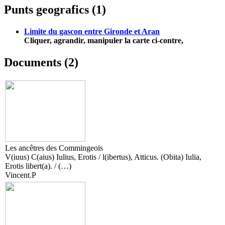
Punts geografics (1)
Limite du gascon entre Gironde et Aran
Cliquer, agrandir, manipuler la carte ci-contre,
Documents (2)
Les ancêtres des Commingeois
V(iuus) C(aius) Iulius, Erotis / l(ibertus), Atticus. (Obita) Iulia,
Erotis libert(a). / (…)
Vincent.P