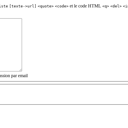
et le code HTML
iste
[texte->url]
<quote>
<code>
<q>
<del>
<i
ssion par email