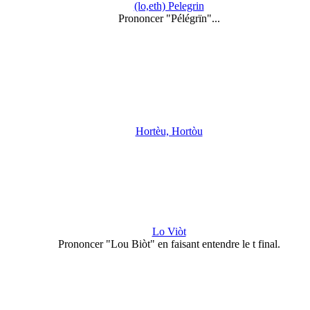
(lo,eth) Pelegrin
Prononcer "Pélégrïn"...
Hortèu, Hortòu
Lo Viòt
Prononcer "Lou Biòt" en faisant entendre le t final.