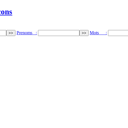
cons
Prenoms :
Mots :