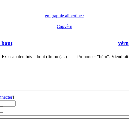
en graphie alibertine :
Capvèrn
, bout
vèrn
 Ex : cap deu bòs = bout (fin ou (…)
Prononcer "bèrn". Viendrait 
nnecter
]