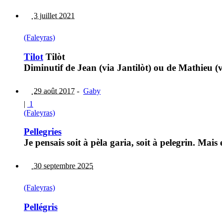
3 juillet 2021
(Faleyras)
Tilot
Tilòt
Diminutif de Jean (via Jantilòt) ou de Mathieu (v
29 août 2017
-
Gaby
|
1
(Faleyras)
Pellegries
Je pensais soit à pèla garia, soit à pelegrin. Mais
30 septembre 2025
(Faleyras)
Pellégris