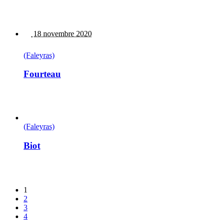
18 novembre 2020
(Faleyras)
Fourteau
(Faleyras)
Biot
1
2
3
4