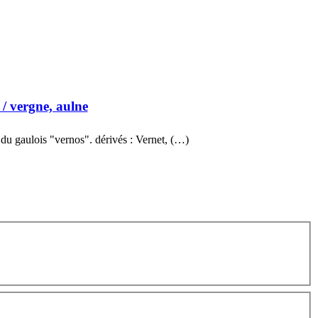
/ vergne, aulne
du gaulois "vernos". dérivés : Vernet, (…)