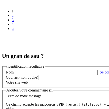
1
2
3
4
∞
Un gran de sau ?
(identification facultative)
Nom
[
Se co
Courriel (non publié)
Votre site web
Ajoutez votre commentaire ici
Texte de votre message
Ce champ accepte les raccourcis SPIP
{{gras}}
{italique}
-*l
vides.