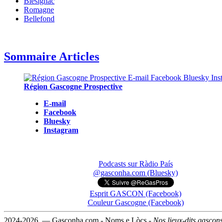
Blésignac
Romagne
Bellefond
Sommaire Articles
Région Gascogne Prospective
E-mail
Facebook
Bluesky
Instagram
Podcasts sur Ràdio País
@gasconha.com (Bluesky)
Esprit GASCON (Facebook)
Couleur Gascogne (Facebook)
2024-2026 — Gasconha.com - Noms e Lòcs -
Nos lieux-dits gascon