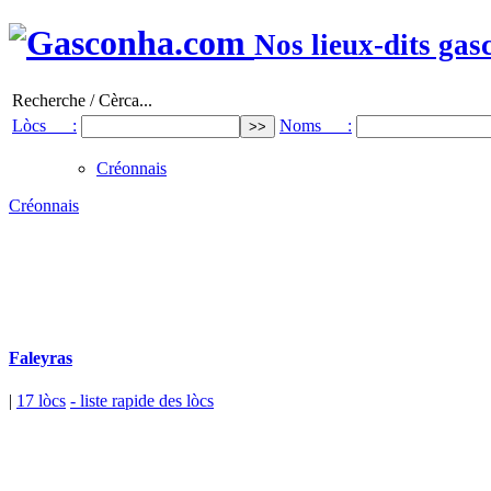
Nos lieux-dits gas
Recherche / Cèrca...
Lòcs :
Noms :
Créonnais
Créonnais
Faleyras
|
17 lòcs
- liste rapide des lòcs