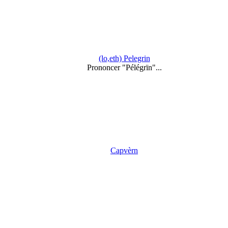
(lo,eth) Pelegrin
Prononcer "Pélégrïn"...
Capvèrn