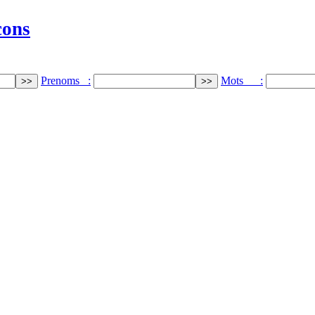
cons
Prenoms :
Mots :