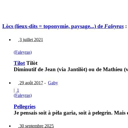
Lòcs (lieux-dits = toponymie, paysage...) de
Faleyras
:
3 juillet 2021
(Faleyras)
Tilot
Tilòt
Diminutif de Jean (via Jantilòt) ou de Mathieu (v
29 août 2017
-
Gaby
|
1
(Faleyras)
Pellegries
Je pensais soit à pèla garia, soit à pelegrin. Mais
30 septembre 2025