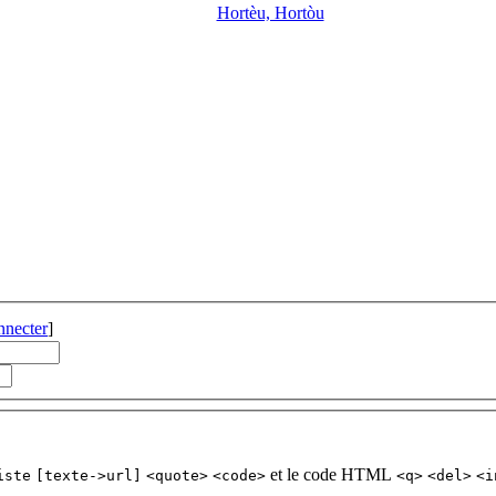
Hortèu, Hortòu
nnecter
]
et le code HTML
iste
[texte->url]
<quote>
<code>
<q>
<del>
<i