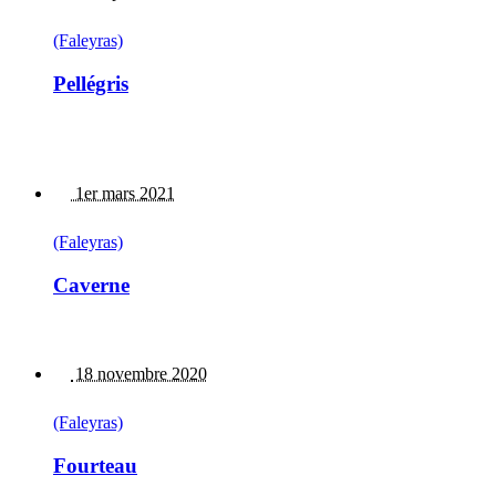
(Faleyras)
Pellégris
1er mars 2021
(Faleyras)
Caverne
18 novembre 2020
(Faleyras)
Fourteau