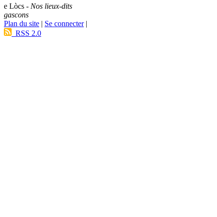
e Lòcs -
Nos lieux-dits
gascons
Plan du site
|
Se connecter
|
RSS 2.0