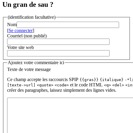
Un gran de sau ?
(identification facultative)
Nom
[
Se connecter
]
Courriel (non publié)
Votre site web
Ajoutez votre commentaire ici
Texte de votre message
Ce champ accepte les raccourcis SPIP
{{gras}}
{italique}
-*l
et le code HTML
[texte->url]
<quote>
<code>
<q>
<del>
<in
créer des paragraphes, laissez simplement des lignes vides.