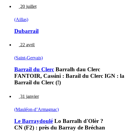
20 juillet
(Aillas)
Dubarrail
22 avril
(Saint-Gervais)
Barrail du Clerc
Barralh dau Clerc
FANTOIR, Cassini : Barail du Clerc IGN : la
Barrail du Clerc (!)
31 janvier
(Mauléon-d’Armagnac)
Le Barraydoulé
Lo Barralh d'Olèr ?
CN (F2) : près du Barray de Bréchan