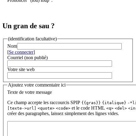
Prononcer "(lou) loup".
Un gran de sau ?
(identification facultative)
Nom
[
Se connecter
]
Courriel (non publié)
Votre site web
Ajoutez votre commentaire ici
Texte de votre message
Ce champ accepte les raccourcis SPIP
{{gras}}
{italique}
-*l
et le code HTML
[texte->url]
<quote>
<code>
<q>
<del>
<in
créer des paragraphes, laissez simplement des lignes vides.