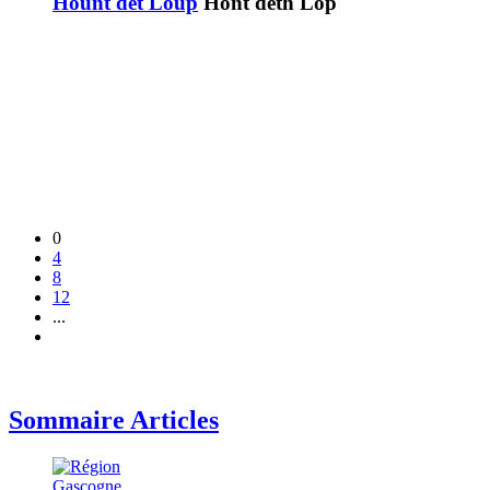
Hount det Loup
Hont deth Lop
0
4
8
12
...
Sommaire Articles