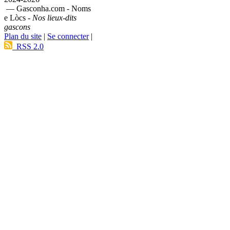
— Gasconha.com - Noms
e Lòcs -
Nos lieux-dits
gascons
Plan du site
|
Se connecter
|
RSS 2.0