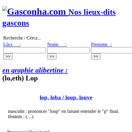
Nos lieux-dits
gascons
Recherche / Cèrca...
Lòcs :
Noms :
Prenoms :
en graphie alibertine :
(lo,eth) Lop
lop, loba
/ loup, louve
masculin : prononcer "loup" en faisant entendre le "p" final.
féminin : (…)