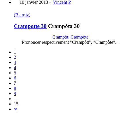
10 janvier 2013
-
Vincent P.
(Biarritz)
Crampotte 30
Crampòta 30
Crampòt, Crampòta
Prononcer respectivement "Crampòtt", "Crampòte"...
1
2
3
4
5
6
7
8
9
…
15
∞