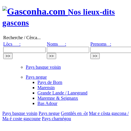
Nos lieux-dits
gascons
Recherche / Cèrca...
Lòcs :
Noms :
Prenoms :
Pays basque voisin
Pays negue
Pays de Born
Marensin
Grande Lande / Lanegrand
Maremne & Seignanx
Bas Adour
Pays basque voisin
Pays negue
Gentilés en -òt
Mar e còsta gascona /
Ma é coste gascoune
Pays charnégou