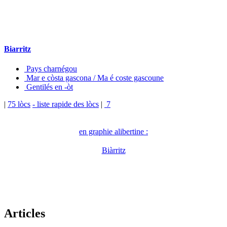
Biarritz
Pays charnégou
Mar e còsta gascona / Ma é coste gascoune
Gentilés en -òt
|
75 lòcs
- liste rapide des lòcs
|
7
en graphie alibertine :
Biàrritz
Articles