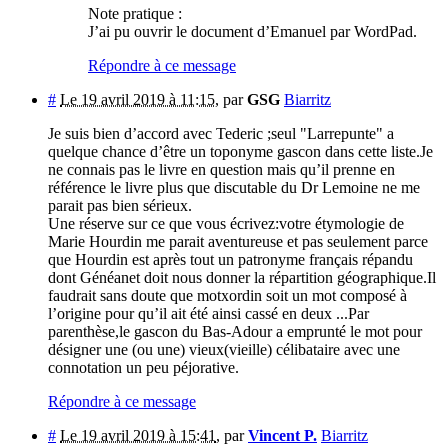
Note pratique :
J’ai pu ouvrir le document d’Emanuel par WordPad.
Répondre à ce message
#
Le 19 avril 2019 à 11:15
,
par
GSG
Biarritz
Je suis bien d’accord avec Tederic ;seul "Larrepunte" a
quelque chance d’être un toponyme gascon dans cette liste.Je
ne connais pas le livre en question mais qu’il prenne en
référence le livre plus que discutable du Dr Lemoine ne me
parait pas bien sérieux.
Une réserve sur ce que vous écrivez:votre étymologie de
Marie Hourdin me parait aventureuse et pas seulement parce
que Hourdin est après tout un patronyme français répandu
dont Généanet doit nous donner la répartition géographique.Il
faudrait sans doute que motxordin soit un mot composé à
l’origine pour qu’il ait été ainsi cassé en deux ...Par
parenthèse,le gascon du Bas-Adour a emprunté le mot pour
désigner une (ou une) vieux(vieille) célibataire avec une
connotation un peu péjorative.
Répondre à ce message
#
Le 19 avril 2019 à 15:41
,
par
Vincent P.
Biarritz