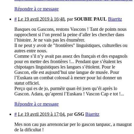
Répondre à ce message
#
Le 19 avril 2019 à 16:48
,
par
SOUBIE PAUL
Biarritz
Basques ou Gascons, restons Vascons ! Tant de points nous
rapprochent si l’on prend la peine d’aller les chercher dans
l’histoire. Je ne vais pas les énumérer.
Il ne peut y avoir de "frontières" linguistiques, culturelles ou
autres entre nous.
Comme s’il n’y avait pas assez des français et des espagnols
pour en mettre des frontières !... Pendant que s’étalent les
chipotages linguistiques les langues s’étiolent. Pour le
Gascon, elle est aujourd’hui une langue de musée. Pour
l’Euskara un combat colossal à mener pour lui donner un
statut officiel.
Perço qui es de jo, purmèir quan èri joen qu’éi après lo
Gascon. Adara, qu’apreni l’Euskara ! Vascon Cap e tot !...
Répondre à ce message
#
Le 19 avril 2019 à 17:04
,
par
GSG
Biarritz
Mes non cau pas arrenonciar per lo gascon tanpauc, a maugrat
de la dificultat !