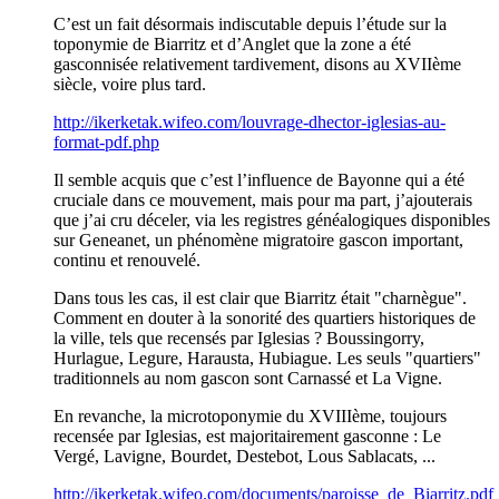
C’est un fait désormais indiscutable depuis l’étude sur la
toponymie de Biarritz et d’Anglet que la zone a été
gasconnisée relativement tardivement, disons au XVIIème
siècle, voire plus tard.
http://ikerketak.wifeo.com/louvrage-dhector-iglesias-au-
format-pdf.php
Il semble acquis que c’est l’influence de Bayonne qui a été
cruciale dans ce mouvement, mais pour ma part, j’ajouterais
que j’ai cru déceler, via les registres généalogiques disponibles
sur Geneanet, un phénomène migratoire gascon important,
continu et renouvelé.
Dans tous les cas, il est clair que Biarritz était "charnègue".
Comment en douter à la sonorité des quartiers historiques de
la ville, tels que recensés par Iglesias ? Boussingorry,
Hurlague, Legure, Harausta, Hubiague. Les seuls "quartiers"
traditionnels au nom gascon sont Carnassé et La Vigne.
En revanche, la microtoponymie du XVIIIème, toujours
recensée par Iglesias, est majoritairement gasconne : Le
Vergé, Lavigne, Bourdet, Destebot, Lous Sablacats, ...
http://ikerketak.wifeo.com/documents/paroisse_de_Biarritz.pdf