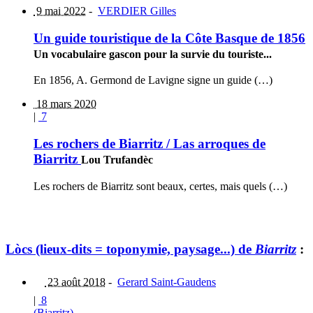
9 mai 2022
-
VERDIER Gilles
Un guide touristique de la Côte Basque de 1856
Un vocabulaire gascon pour la survie du touriste...
En 1856, A. Germond de Lavigne signe un guide (…)
18 mars 2020
|
7
Les rochers de Biarritz / Las arroques de
Biarritz
Lou Trufandèc
Les rochers de Biarritz sont beaux, certes, mais quels (…)
Lòcs (lieux-dits = toponymie, paysage...) de
Biarritz
:
23 août 2018
-
Gerard Saint-Gaudens
|
8
(Biarritz)