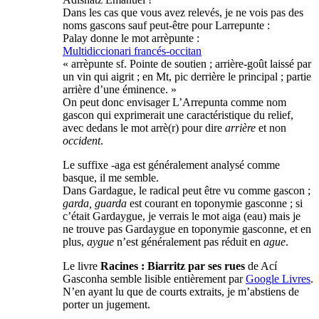
Dans les cas que vous avez relevés, je ne vois pas des
noms gascons sauf peut-être pour Larrepunte :
Palay donne le mot arrèpunte :
Multidiccionari francés-occitan
« arrèpunte sf. Pointe de soutien ; arrière-goût laissé par
un vin qui aigrit ; en Mt, pic derrière le principal ; partie
arrière d’une éminence. »
On peut donc envisager L’Arrepunta comme nom
gascon qui exprimerait une caractéristique du relief,
avec dedans le mot arrè(r) pour dire
arrière
et non
occident
.
Le suffixe -aga est généralement analysé comme
basque, il me semble.
Dans Gardague, le radical peut être vu comme gascon ;
garda, guarda
est courant en toponymie gasconne ; si
c’était Gardaygue, je verrais le mot aiga (eau) mais je
ne trouve pas Gardaygue en toponymie gasconne, et en
plus,
aygue
n’est généralement pas réduit en
ague
.
Le livre
Racines : Biarritz par ses rues
de Ací
Gasconha semble lisible entièrement par
Google Livres
.
N’en ayant lu que de courts extraits, je m’abstiens de
porter un jugement.