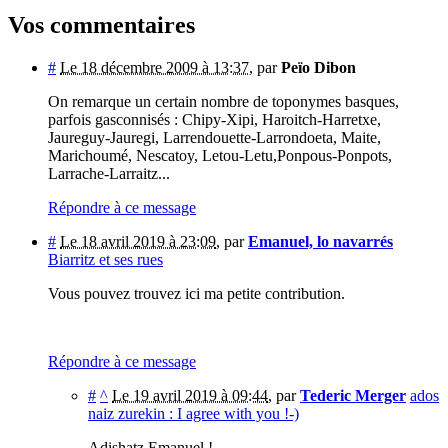
Vos commentaires
#
Le 18 décembre 2009 à 13:37
,
par
Peïo Dibon
On remarque un certain nombre de toponymes basques,
parfois gasconnisés : Chipy-Xipi, Haroitch-Harretxe,
Jaureguy-Jauregi, Larrendouette-Larrondoeta, Maite,
Marichoumé, Nescatoy, Letou-Letu,Ponpous-Ponpots,
Larrache-Larraitz...
Répondre à ce message
#
Le 18 avril 2019 à 23:09
,
par
Emanuel, lo navarrés
Biarritz et ses rues
Vous pouvez trouvez ici ma petite contribution.
Répondre à ce message
#
^
Le 19 avril 2019 à 09:44
,
par
Tederic Merger
ados
naiz zurekin : I agree with you !-)
Adishatz Emanuel !