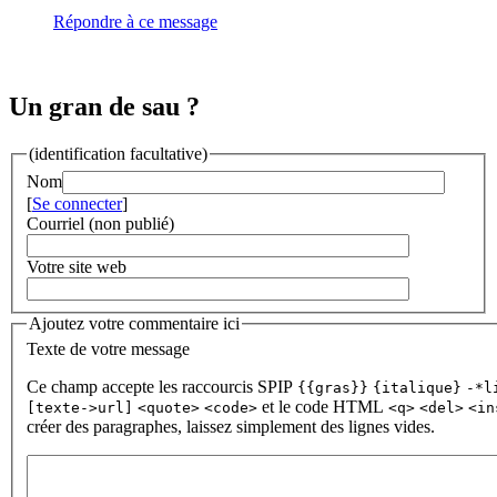
Répondre à ce message
Un gran de sau ?
(identification facultative)
Nom
[
Se connecter
]
Courriel (non publié)
Votre site web
Ajoutez votre commentaire ici
Texte de votre message
Ce champ accepte les raccourcis SPIP
{{gras}}
{italique}
-*l
et le code HTML
[texte->url]
<quote>
<code>
<q>
<del>
<in
créer des paragraphes, laissez simplement des lignes vides.