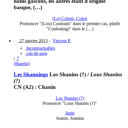
noms gascons, les autres étant d'origine
basque, (…)
(Lo) Colom, Colon
Prononcer "(Lou) Couloum" dans le premier cas, plutôt
"Coulou(ng)" dans le (…)
27 janvier 2013
-
Vincent P.
Incontournables
cap-de-paja
|
7
(Biarritz)
Les Shannings
Los Shanins (?)
/
Lous Shanïns
(?)
CN (A2) : Chanin
Los Shanins (?)
Prononcer "Lous Shanïns (?)"
Janin
Joanin, Joanina