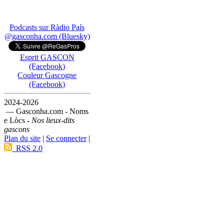
Podcasts sur Ràdio País
@gasconha.com (Bluesky)
Esprit GASCON
(Facebook)
Couleur Gascogne
(Facebook)
2024-2026
— Gasconha.com - Noms
e Lòcs -
Nos lieux-dits
gascons
Plan du site
|
Se connecter
|
RSS 2.0