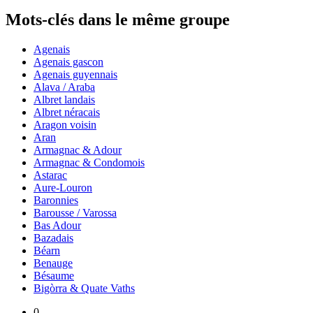
Mots-clés dans le même groupe
Agenais
Agenais gascon
Agenais guyennais
Alava / Araba
Albret landais
Albret néracais
Aragon voisin
Aran
Armagnac & Adour
Armagnac & Condomois
Astarac
Aure-Louron
Baronnies
Barousse / Varossa
Bas Adour
Bazadais
Béarn
Benauge
Bésaume
Bigòrra & Quate Vaths
0