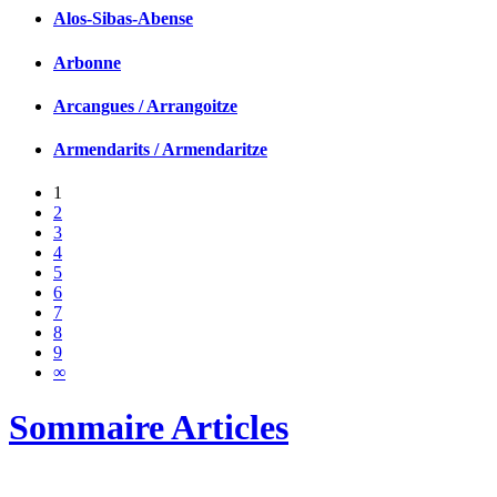
Alos-Sibas-Abense
Arbonne
Arcangues / Arrangoitze
Armendarits / Armendaritze
1
2
3
4
5
6
7
8
9
∞
Sommaire Articles