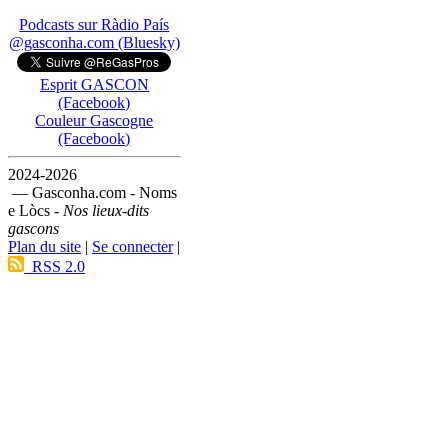
Podcasts sur Ràdio País
@gasconha.com (Bluesky)
Esprit GASCON
(Facebook)
Couleur Gascogne
(Facebook)
2024-2026
— Gasconha.com - Noms
e Lòcs -
Nos lieux-dits
gascons
Plan du site
|
Se connecter
|
RSS 2.0