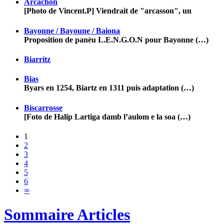
Arcachon
[Photo de Vincent.P] Viendrait de "arcasson", un
Bayonne / Bayoune / Baiona
Proposition de panèu L.E.N.G.O.N pour Bayonne (…)
Biarritz
Bias
Byars en 1254, Biartz en 1311 puis adaptation (…)
Biscarrosse
[Foto de Halip Lartiga damb l’aulom e la soa (…)
1
2
3
4
5
6
∞
Sommaire Articles