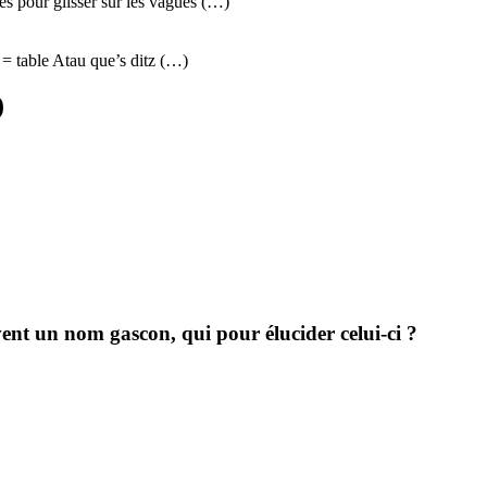
és pour glisser sur les vagues (…)
a = table Atau que’s ditz (…)
)
ent un nom gascon, qui pour élucider celui-ci ?