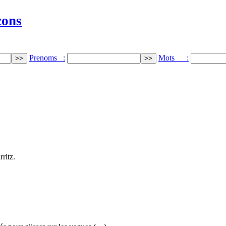
cons
Prenoms :
Mots :
ritz.