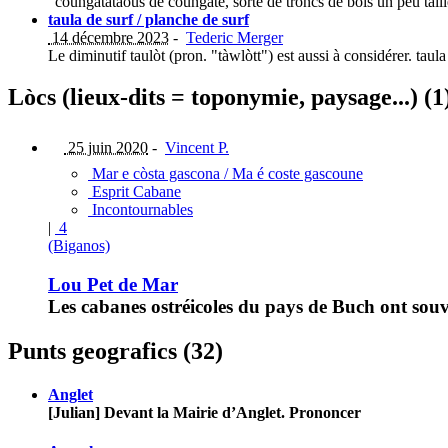
"coungatataous de coungate, sorte de troncs de bois un peu taill
taula de surf / planche de surf
14 décembre 2023
-
Tederic Merger
Le diminutif taulòt (pron. "tàwlòtt") est aussi à considérer. taul
Lòcs (lieux-dits = toponymie, paysage...) (1
25 juin 2020
-
Vincent P.
Mar e còsta gascona / Ma é coste gascoune
Esprit Cabane
Incontournables
|
4
(Biganos)
Lou Pet de Mar
Les cabanes ostréicoles du pays de Buch ont souv
Punts geografics (32)
Anglet
[Julian] Devant la Mairie d’Anglet. Prononcer