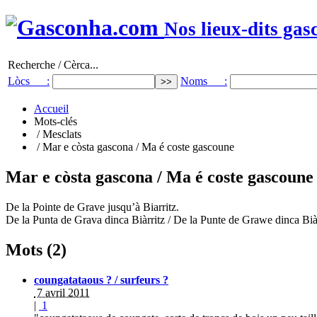
Nos lieux-dits gas
Recherche / Cèrca...
Lòcs :
Noms :
Accueil
Mots-clés
/ Mesclats
/ Mar e còsta gascona / Ma é coste gascoune
Mar e còsta gascona / Ma é coste gascoune
De la Pointe de Grave jusqu’à Biarritz.
De la Punta de Grava dinca Biàrritz / De la Punte de Grawe dinca Biàr
Mots (2)
coungatataous ? / surfeurs ?
7 avril 2011
|
1