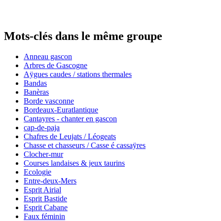
Mots-clés dans le même groupe
Anneau gascon
Arbres de Gascogne
Aÿgues caudes / stations thermales
Bandas
Banèras
Borde vasconne
Bordeaux-Euratlantique
Cantayres - chanter en gascon
cap-de-paja
Chafres de Leujats / Léogeats
Chasse et chasseurs / Casse é cassaÿres
Clocher-mur
Courses landaises & jeux taurins
Ecologie
Entre-deux-Mers
Esprit Airial
Esprit Bastide
Esprit Cabane
Faux féminin