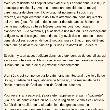
avec les résidents de l’hôpital psychiatrique qui sortent dans la ville(il y
a quelques années il y avait eu je crois un homicide ou tentative) ;
pareil autour de chez moi à Cavignac (et notamment sous mes
fenêtres) où régulièrement je dois faire attention aux gens inquiétants
qui traînent (sous l’emprise de l’alcool et de substances, hurlant en
pleine rue, rodéos, voitures brûlées dans les bois, décharges
clandestines...). A Verdelais, j’ai assisté à une rixe où ils se défonçaient
la figure avec des objets contondants, il y avait des altercations entre
gens alcoolisés et/ou en difficulté sociale, mais c’était un peu différent
parce que ça devient de plus en plus une cité-dortoir de Bordeaux.
Et puis il y a un aspect délabré dans les vieux centres de ces villes, qui
ajoute un côté sinistre. Mais ça,je reconnais que c’est sans doute une
illusion que j’ai due à ce que j’expose précédemment.
Bien sûr, c’est compensé par le patrimoine architectural : vieille ville de
Bourg, citadelle de Blaye, abbaye de Moissac, cité médiévale de La
Réole, château de Cadillac, port de Castillon, bastides...
Pour revenir à la pauvreté, j’avais été frappé en effet par la "pauvreté"
(via le % de bénéficiaires du RSA) de la région de Grignols et Captieux.
Du fait de la ruralité, de la situation loin des grands axes, j’ai
l’impression que la pauvreté y est moins palpable et que la population y