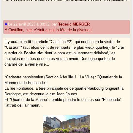
est différente. Peut-être davantage une population d’ouvriers agricoles
"stables", de petits agriculteurs aux faibles revenus, d’employés
modestes (employés de commerce, aides à domicile...), de petits
artisans (garagistes ruraux...), que de chômeurs et de saisonniers ? Je
#
Le 22 avril 2023 à 08:32
,
par
Tederic MERGER
n’ai pas (encore) creusé la question. Au Carrefour Market de Targon, j’ai
A Castillon, hier, c’était aussi la fête de la glycine !
eu certes la même sensation qu’à l’Intermarché de Castillon, mais dans
les rues alors là pas du tout !
Il y aura bientôt un article "Castillon #2", qui continuera la visite : le
"Castrum" (autrefois ceint de remparts, le plus vieux quartier), le "vrai"
Si un jour tu visites encore une ville de ce type, je veux bien venir,
quartier de
Fonbaude
* dont le nom est injustement délaissé, les
tè.Pour confronter nos impressions.
multiples montées-descentes vers la rivière Dordogne qui font le
charme de la vieille ville...
*Cadastre napoléonien (Section A feuille 1 : La Ville) : "Quartier de la
Marine ou de Fonbaude".
La rue Fonbaude, artère principale de ce quartier-faubourg longeant la
Dordogne, est devenue la rue Jean Jaurès.
Et "Quartier de la Marine" semble prendre le dessus sur "Fonbaude" :
l’attrait de l’air marin...