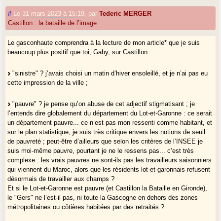
#
Le 31 mars 2023 à 15:19
,
par
Tederic MERGER
Castillon : la bataille de l’image
Le gasconhaute comprendra à la lecture de mon article* que je suis
beaucoup plus positif que toi, Gaby, sur Castillon.
"sinistre" ? j’avais choisi un matin d’hiver ensoleillé, et je n’ai pas eu
cette impression de la ville ;
"pauvre" ? je pense qu’on abuse de cet adjectif stigmatisant ; je
l’entends dire globalement du département du Lot-et-Garonne : ce serait
un département pauvre... ce n’est pas mon ressenti comme habitant, et
sur le plan statistique, je suis très critique envers les notions de seuil
de pauvreté ; peut-être d’ailleurs que selon les critères de l’INSEE je
suis moi-même pauvre, pourtant je ne le ressens pas... c’est très
complexe : les vrais pauvres ne sont-ils pas les travailleurs saisonniers
qui viennent du Maroc, alors que les résidents lot-et-garonnais refusent
désormais de travailler aux champs ?
Et si le Lot-et-Garonne est pauvre (et Castillon la Bataille en Gironde),
le "Gers" ne l’est-il pas, ni toute la Gascogne en dehors des zones
métropolitaines ou côtières habitées par des retraités ?