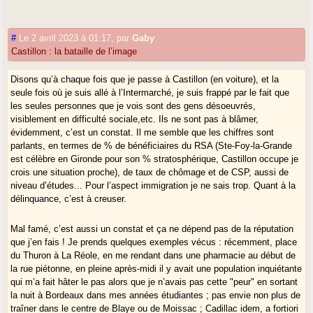
#
Le 2 avril 2023 à 01:17
,
par
Gaby
Castillon : la bataille de l’image
Disons qu’à chaque fois que je passe à Castillon (en voiture), et la
seule fois où je suis allé à l’Intermarché, je suis frappé par le fait que
les seules personnes que je vois sont des gens désoeuvrés,
visiblement en difficulté sociale,etc. Ils ne sont pas à blâmer,
évidemment, c’est un constat. Il me semble que les chiffres sont
parlants, en termes de % de bénéficiaires du RSA (Ste-Foy-la-Grande
est célèbre en Gironde pour son % stratosphérique, Castillon occupe je
crois une situation proche), de taux de chômage et de CSP, aussi de
niveau d’études... Pour l’aspect immigration je ne sais trop. Quant à la
délinquance, c’est à creuser.
Mal famé, c’est aussi un constat et ça ne dépend pas de la réputation
que j’en fais ! Je prends quelques exemples vécus : récemment, place
du Thuron à La Réole, en me rendant dans une pharmacie au début de
la rue piétonne, en pleine après-midi il y avait une population inquiétante
qui m’a fait hâter le pas alors que je n’avais pas cette "peur" en sortant
la nuit à Bordeaux dans mes années étudiantes ; pas envie non plus de
traîner dans le centre de Blaye ou de Moissac ; Cadillac idem, a fortiori