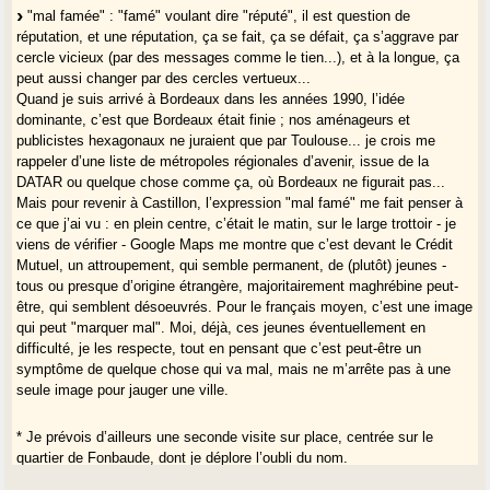
"mal famée" : "famé" voulant dire "réputé", il est question de
réputation, et une réputation, ça se fait, ça se défait, ça s’aggrave par
cercle vicieux (par des messages comme le tien...), et à la longue, ça
peut aussi changer par des cercles vertueux...
Quand je suis arrivé à Bordeaux dans les années 1990, l’idée
dominante, c’est que Bordeaux était finie ; nos aménageurs et
publicistes hexagonaux ne juraient que par Toulouse... je crois me
rappeler d’une liste de métropoles régionales d’avenir, issue de la
DATAR ou quelque chose comme ça, où Bordeaux ne figurait pas...
Mais pour revenir à Castillon, l’expression "mal famé" me fait penser à
ce que j’ai vu : en plein centre, c’était le matin, sur le large trottoir - je
viens de vérifier - Google Maps me montre que c’est devant le Crédit
Mutuel, un attroupement, qui semble permanent, de (plutôt) jeunes -
tous ou presque d’origine étrangère, majoritairement maghrébine peut-
être, qui semblent désoeuvrés. Pour le français moyen, c’est une image
qui peut "marquer mal". Moi, déjà, ces jeunes éventuellement en
difficulté, je les respecte, tout en pensant que c’est peut-être un
symptôme de quelque chose qui va mal, mais ne m’arrête pas à une
seule image pour jauger une ville.
* Je prévois d’ailleurs une seconde visite sur place, centrée sur le
quartier de Fonbaude, dont je déplore l’oubli du nom.