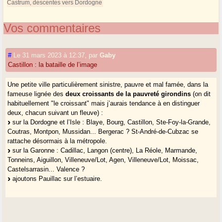
Castrum, descentes vers Dordogne
Vos commentaires
#
Le 31 mars 2023 à 12:37
,
par
Gaby
Castillon : la bataille de l’image
Une petite ville particulièrement sinistre, pauvre et mal famée, dans la
fameuse lignée des
deux croissants de la pauvreté girondins
(on dit
habituellement "le croissant" mais j’aurais tendance à en distinguer
deux, chacun suivant un fleuve) :
sur la Dordogne et l’Isle : Blaye, Bourg, Castillon, Ste-Foy-la-Grande,
Coutras, Montpon, Mussidan... Bergerac ? St-André-de-Cubzac se
rattache désormais à la métropole.
sur la Garonne : Cadillac, Langon (centre), La Réole, Marmande,
Tonneins, Aiguillon, Villeneuve/Lot, Agen, Villeneuve/Lot, Moissac,
Castelsarrasin... Valence ?
ajoutons Pauillac sur l’estuaire.