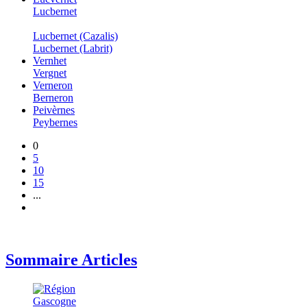
Lucbernet
Lucbernet (Cazalis)
Lucbernet (Labrit)
Vernhet
Vergnet
Verneron
Berneron
Peivèrnes
Peybernes
0
5
10
15
...
Sommaire Articles