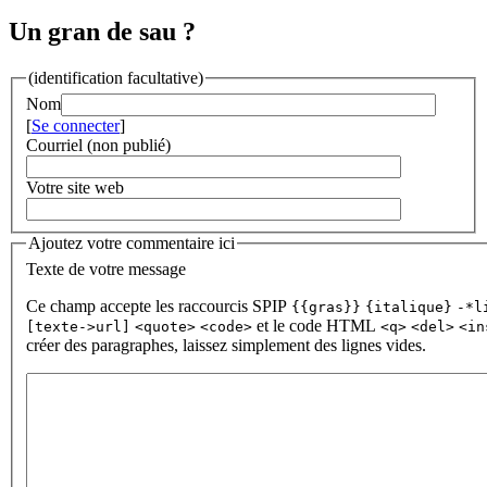
Un gran de sau ?
(identification facultative)
Nom
[
Se connecter
]
Courriel (non publié)
Votre site web
Ajoutez votre commentaire ici
Texte de votre message
Ce champ accepte les raccourcis SPIP
{{gras}}
{italique}
-*l
et le code HTML
[texte->url]
<quote>
<code>
<q>
<del>
<in
créer des paragraphes, laissez simplement des lignes vides.