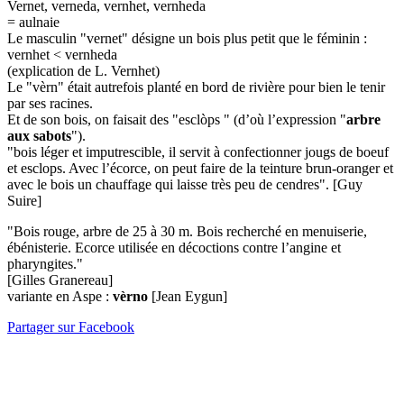
Vernet, verneda, vernhet, vernheda
= aulnaie
Le masculin "vernet" désigne un bois plus petit que le féminin :
vernhet < vernheda
(explication de L. Vernhet)
Le "vèrn" était autrefois planté en bord de rivière pour bien le tenir
par ses racines.
Et de son bois, on faisait des "
esclòps
" (d’où l’expression "
arbre
aux sabots
").
"bois léger et imputrescible, il servit à confectionner jougs de boeuf
et esclops. Avec l’écorce, on peut faire de la teinture brun-oranger et
avec le bois un chauffage qui laisse très peu de cendres". [Guy
Suire]
"Bois rouge, arbre de 25 à 30 m. Bois recherché en menuiserie,
ébénisterie. Ecorce utilisée en décoctions contre l’angine et
pharyngites."
[Gilles Granereau]
variante en Aspe :
vèrno
[Jean Eygun]
Partager sur Facebook