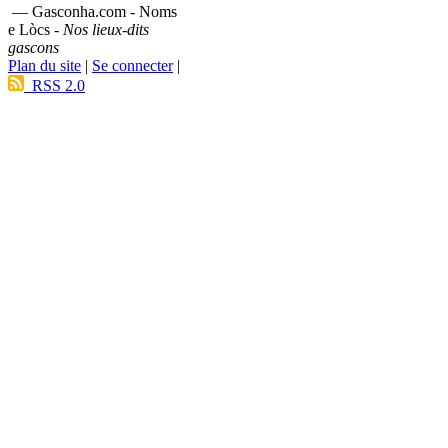
— Gasconha.com - Noms
e Lòcs -
Nos lieux-dits
gascons
Plan du site
|
Se connecter
|
RSS 2.0