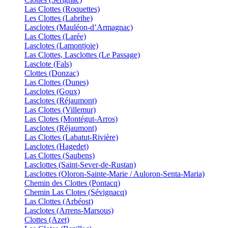
Las Clottes (Roquettes)
Les Clottes (Labrihe)
Lasclotes (Mauléon-d’Armagnac)
Las Clottes (Larée)
Lasclotes (Lamontjoie)
Las Clottes, Lasclottes (Le Passage)
Lasclote (Fals)
Clottes (Donzac)
Las Clottes (Dunes)
Lasclotes (Goux)
Lasclotes (Réjaumont)
Las Clottes (Villemur)
Las Clotes (Montégut-Arros)
Lasclotes (Réjaumont)
Las Clottes (Labatut-Rivière)
Lasclotes (Hagedet)
Las Clottes (Saubens)
Lasclottes (Saint-Sever-de-Rustan)
Lasclottes (Oloron-Sainte-Marie / Auloron-Senta-Maria)
Chemin des Clottes (Pontacq)
Chemin Las Clotes (Sévignacq)
Las Clottes (Arbéost)
Lasclotes (Arrens-Marsous)
Clottes (Azet)