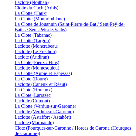
Laclote (Noilhan)
Clotte du Cach (Arbis)
La Clotte (Haux)
La Clotte (Monprimblanc)
La Clotte de Jouannin (Saint-Pierre-de-Bat / Sent-Peÿ-de-
Baths / Sent-Pèir-de-Vaths)
La Clote (Tabanac)
La Clotte (Targon)
Laclotte (Moncrabeau)
Laclotte (Le Fréchou)
Laclote (Andiran)
La Clote (Fieux / Hius)
Laclotte (Montesquieu)
La Clotte (Aubie-et-Espessas)
La Clote (Bourg)
Laclotte (Canenx-et-Réaut)
La Clote (Hontanx)
La Clote (Larrazet)
Laclotte (Cumont)
La Clotte (Verdun-sur-Garonne)
Laclotte (Verdun-sur-Garonne)
Laclotte (Astaffort / Astahòrt)
Laclote (Marmande)
Clote (Fourques-sur-Garonne / Horcas de Garona (Hourques
de Garoune))