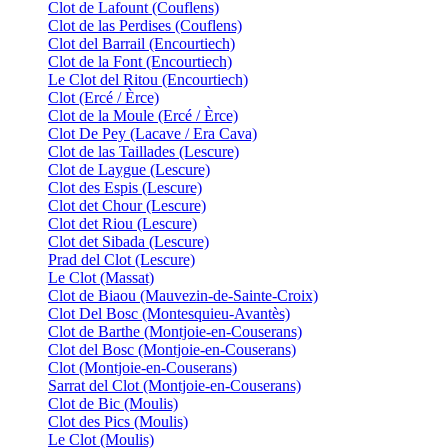
Clot de Lafount (Couflens)
Clot de las Perdises (Couflens)
Clot del Barrail (Encourtiech)
Clot de la Font (Encourtiech)
Le Clot del Ritou (Encourtiech)
Clot (Ercé / Èrce)
Clot de la Moule (Ercé / Èrce)
Clot De Pey (Lacave / Era Cava)
Clot de las Taillades (Lescure)
Clot de Laygue (Lescure)
Clot des Espis (Lescure)
Clot det Chour (Lescure)
Clot det Riou (Lescure)
Clot det Sibada (Lescure)
Prad del Clot (Lescure)
Le Clot (Massat)
Clot de Biaou (Mauvezin-de-Sainte-Croix)
Clot Del Bosc (Montesquieu-Avantès)
Clot de Barthe (Montjoie-en-Couserans)
Clot del Bosc (Montjoie-en-Couserans)
Clot (Montjoie-en-Couserans)
Sarrat del Clot (Montjoie-en-Couserans)
Clot de Bic (Moulis)
Clot des Pics (Moulis)
Le Clot (Moulis)