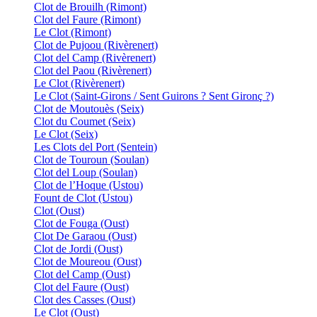
Clot de Brouilh (Rimont)
Clot del Faure (Rimont)
Le Clot (Rimont)
Clot de Pujoou (Rivèrenert)
Clot del Camp (Rivèrenert)
Clot del Paou (Rivèrenert)
Le Clot (Rivèrenert)
Le Clot (Saint-Girons / Sent Guirons ? Sent Gironç ?)
Clot de Moutouès (Seix)
Clot du Coumet (Seix)
Le Clot (Seix)
Les Clots del Port (Sentein)
Clot de Touroun (Soulan)
Clot del Loup (Soulan)
Clot de l’Hoque (Ustou)
Fount de Clot (Ustou)
Clot (Oust)
Clot de Fouga (Oust)
Clot De Garaou (Oust)
Clot de Jordi (Oust)
Clot de Moureou (Oust)
Clot del Camp (Oust)
Clot del Faure (Oust)
Clot des Casses (Oust)
Le Clot (Oust)