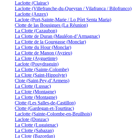
Laclotte (Clairac)
Laclotte (Villefranche-du-Queyran / Vilafranca / Bilofranco)
Laclotte (Anzex)
Laclote (Port-Sainte-Marie / Lo Pòrt Senta Maria)
Clotte de las Bousigues (La Réunion)
La Clotte (Cazaubon)
La Clotte de Duran (Mauléon-d’Armagnac)
La Clotte de la Gourgasse (Monclar)
La Clotte du Hour (Monclar)
La Clotte de Manon (Ayzieu)
La Clote (Ayguetinte)
Laclote (Pouydraguin)
La Clotte (Sainte-Colombe)
La Clote (Saint-Hippolyte)
Clote (Saint-Pey-d’Armens)
La Clotte (Lussac)
La Clote (Montagne)
La Clotte (Montagne)
Clotte (Les Salles-de-Castillon)
Clotte (Gardegan-et-Tourtirac)
Laclotte (Sainte-Colombe-en-Bruilhois)
Laclote (Donzac)
La Clotte (Lugaignac)
La Clotte (Sabazan)
La Clote (Bazordan)