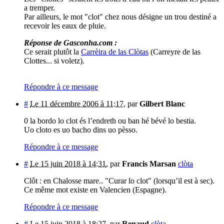
a tremper.
Par ailleurs, le mot "clot" chez nous désigne un trou destiné a
recevoir les eaux de pluie.
Réponse de Gasconha.com :
Ce serait plutôt la
Carrèira de las Clòtas
(Carreyre de las
Clottes... si voletz).
Répondre à ce message
#
Le 11 décembre 2006 à 11:17
,
par
Gilbert Blanc
0 la bordo lo clot és l’endreth ou ban hé bévé lo bestia.
Uo cloto es uo bacho dins uo pèsso.
Répondre à ce message
#
Le 15 juin 2018 à 14:31
,
par
Francis Marsan
clòta
Clôt : en Chalosse mare.. "Curar lo clot" (lorsqu’il est à sec).
Ce même mot existe en Valencien (Espagne).
Répondre à ce message
#
Le 15 juin 2018 à 18:27
,
par
Renaud
clòta