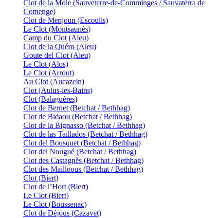
Clot de la Mole (Sauveterre-de-Comminges / Sauvatèrra de
Comenge)
Clot de Menjoun (Escoulis)
Le Clot (Montsaunès)
Camp du Clot (Aleu)
Clot de la Quéro (Aleu)
Goute del Clot (Aleu)
Le Clot (Alos)
Le Clot (Arrout)
Au Clot (Aucazein)
Clot (Aulus-les-Bains)
Clot (Balaguères)
Clot de Bernet (Betchat / Bethhag)
Clot de Bidaou (Betchat / Bethhag)
Clot de la Bignasso (Betchat / Bethhag)
Clot de las Taillados (Betchat / Bethhag)
Clot del Bousquet (Betchat / Bethhag)
Clot del Nougué (Betchat / Bethhag)
Clot des Castagnès (Betchat / Bethhag)
Clot des Mailloous (Betchat / Bethhag)
Clot (Biert)
Clot de l’Hort (Biert)
Le Clot (Biert)
Le Clot (Boussenac)
Clot de Déjous (Cazavet)