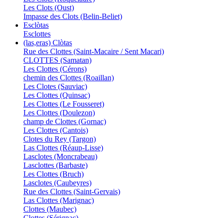
Les Clots (Oust)
Impasse des Clots (Belin-Beliet)
Esclòtas
Esclottes
(las,eras) Clòtas
Rue des Clottes (Saint-Macaire / Sent Macari)
CLOTTES (Samatan)
Les Clottes (Cérons)
chemin des Clottes (Roaillan)
Les Clotes (Sauviac)
Les Clottes (Quinsac)
Les Clottes (Le Fousseret)
Les Clottes (Doulezon)
champ de Clottes (Gornac)
Les Clottes (Cantois)
Clotes du Rey (Targon)
Las Clottes (Réaup-Lisse)
Lasclotes (Moncrabeau)
Lasclottes (Barbaste)
Les Clottes (Bruch)
Lasclotes (Caubeyres)
Rue des Clottes (Saint-Gervais)
Las Clottes (Marignac)
Clottes (Maubec)
Clottes (Sérignac)