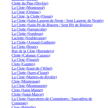
Clotte du Plan (Devèze)
La Clote (Montoussé)
La Clote (Orignac)
La Clote, la Clotte (Ossun)
La Clotte (Saint-Laurent-de-Neste / Sent Laurenç de Nestés)
La Clotte (Saint-Pé-de-Bigorre / Sent Pèr de Bigòrra)
La Clotte (Sarrancolin)
La Clotte (Sombrun)
Laclotte (Soublecause)
La Clotte (Arnaud-Guilhem)
La Cloto (Boutx)
Rue de la Clote (Burgalays)
Clotte (Cabanac-Cazaux)
La Clote (Figarol)
Cloto (Ganties)
La Clote (Izaut-de-l’Hôtel)
La Clotte (Juzet-d’Izaut)
La Clote (Martres-de-Rivière)
Clote (Montespan)
La Clote (Montmaurin)
Cloto (Saint-Mamet)
Clotte (Saint-Marcet)
La Clotte (Sauveterre-de-Comminges / Sauvatèrra de
Comenge)
Clote (Bédeille)