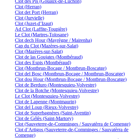
Clot des Pis (Gouaux-de-Luchon)
Clot (Herran)
Clot det Port (Herran)
Clot (Jurvielle)
Clot (Juzet-d’Izaut)
Ad Clot (Laffite-Toupière)
Le Clot (Martres-Tolosane)
Clot dech Hour (Mayrègne / Mairenha)
Cap du Clot (Mazères-sur-Salat)
Clot (Mazères-sur-Salat)
Clot de las Goujates (Montbéraud)
Clot des Espis (Montbéraud)
Clot (Montbrun-Bocage / Montbrun-Boscatge)
Clot del Bosc (Montbrun-Bocage / Montbrun-Boscatge)
Clot dou Hour (Montbrun-Bocage / Montbrun-Boscatge)
Clot de Berduro (Montesquieu-Volvestre)
Clot de la Botche (Montesquieu-Volvestre)
Le Clot (Montesquieu-Volvestre)
Clot de Lapenne (Montmaurin)
Clot del Loup (Rieux-Volvestre)
Clot de Superbagnères (Saint-Aventin)
Clot de Gélès (Saint-Martory)
Clot (Sauveterre-de-Comminges / Sauvatèrra de Comenge)
Clot d’Artigos (Sauveterre-de-Comminges / Sauvatèrra de
Comenge)