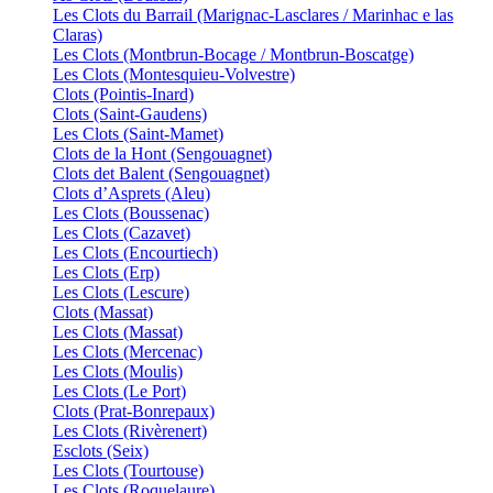
Les Clots du Barrail (Marignac-Lasclares / Marinhac e las
Claras)
Les Clots (Montbrun-Bocage / Montbrun-Boscatge)
Les Clots (Montesquieu-Volvestre)
Clots (Pointis-Inard)
Clots (Saint-Gaudens)
Les Clots (Saint-Mamet)
Clots de la Hont (Sengouagnet)
Clots det Balent (Sengouagnet)
Clots d’Asprets (Aleu)
Les Clots (Boussenac)
Les Clots (Cazavet)
Les Clots (Encourtiech)
Les Clots (Erp)
Les Clots (Lescure)
Clots (Massat)
Les Clots (Massat)
Les Clots (Mercenac)
Les Clots (Moulis)
Les Clots (Le Port)
Clots (Prat-Bonrepaux)
Les Clots (Rivèrenert)
Esclots (Seix)
Les Clots (Tourtouse)
Les Clots (Roquelaure)