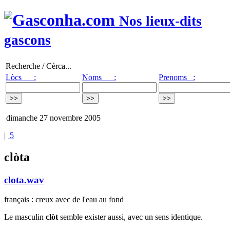
Nos lieux-dits
gascons
Recherche / Cèrca...
Lòcs :
Noms :
Prenoms :
dimanche 27 novembre 2005
|
5
clòta
clota.wav
français : creux avec de l'eau au fond
Le masculin
clòt
semble exister aussi, avec un sens identique.