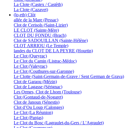
La Clote (Castex / Castèth)
La Clote (Cazavet)
(lo,eth) Clòt
allée de la Mare (Pessac)
Clot de Cerisols (Saint-Lizier)
LE CLOT (Sainte-Mère)
CLOT DU FONDU (Brach)
Clot de SADOUILLAN (Sainte-Hélène)
CLOT ARRIOU (Le Temple)
landes du CLOT DE LA PEYRE (Hourtin)
Le Clot (Queyrac)
Le Clot du Camin (Listrac-Médoc)
Le Clot (Valeyrac)
Le Clot (Couthures-sur-Garonne)
Le Clotte (Saint-Germain-de-Grave / Sent German de Grava)
Clot de Garaou (Mézin)
Clot de Lagasse (Sérignac)
Les Ormes, Clot de Lhom (Toulouse)
Clot (Gontaud-de-Nogaret)
Clot de Janoun (Sénestis)
Clot d’Ou Loup (Calonges)
Le Clot (La Réunion)
Le Clot (Panjas)
Le Clot du Bosc (Lagraulet-du-Gers / L’Agraulet)
Le Clot (Courrensan)