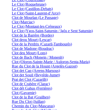
Le Clot (Roquebrune)
Le Clot (Castillon-Debats)
Le Clot (Saint-Laurent-d’Arce)
Clot de Mourlan (Le Passage)
Clot (Marciac)
Le Clot (Montaut-les-Créneaux)
Le Clot (Ygos-Saint-Saturnin / Igòs e Sent Saturnin)
Clot de la Barrère (Bordes)
Clot deou Mourt (Lescar)
Clot de la Perdrix (Cazaril-Tambourès)
Clot de Madone (Boudrac)
Clot deu Mourt (Lons)
Clot de Bach (Monein / Monenh)
Clot (Oloron-Sainte-Marie / Auloron-Senta-Maria)
Rue du Clot de la Hount (Argelès-Gazost)
Clot det Cap (Arrens-Marsous)
Clot det Souil (Beyrède-Jumet)
Prat det Clot (Cazarilh)
Clot de Crabère (Clarac)
Clot dét Gahus (Ferrières)
Clot (Gavarnie)
Clot de la Bat (Grailhen)
Rue Du Clot (Juillan)
Chemin du Clot (Mascaras)