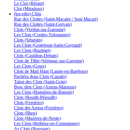
Le Clot (Béraut)
Clot (Miradoux)
(los,eths) Clòts
Rue des Clottes (Saint-Macaire / Sent Macari)
Rue des Clottes (Saint-Gervais)
Clots (Verdun-sur-Garonne)
Les Clots (Cordes-Tolosannes)
Clots (Sénestis)
Les Clots (Grateloup-Saint-Gayrand)
Les Clots (Razimet)
Clots (Castillon-Debats)
Clots de Tillet (Sérignac-sur-Garonne)
Les Clots (Goux)
Clots de Mail Haut (Lanne-en-Barétous)
Pachéra dous Clots (Cazalis)
Talon des Clots (Saint-Goin)
Bosc dets Clots (Arrens-Marsous)
Les Clots (Bagnères-de-Bigorre)
Clots (Bouilh-Péreuilh)
Clots (Ferrières)
Clots det Arriou (Ferrières)
Clots (Ilheu)
Clots (Mazères-de-Neste)
Les Clots (Belbèze-en-Comminges)
As Clots (Boussan)