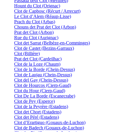
Passada deth Clot (Mérilheu)
Hount du Clot (Orignac)
Clot de Capbosc (Récurt / Arrecurt)
Le Clot d’Alem (Réaup-Lisse)
Prach du Clot (Arbas)
Chouns det Prat det Clot (Arbon)
Prat det Clot (Arbon)
Rue du Clot (Aurignac)
Clot det Sarrat (Belbèze-en-Comminges)
Clot de Castet (Bezins-Garraux)
Clot (Billière)
Prat det Clot (Cardeilhac)
Clot de la Loze (Chaum)
Clot de la Borde (Chein-Dessus)
Clot de Laujau (Chein-Dessus)
Clot del Gay (Chein-Dessus)
Clot de Hourcos (Cierp-Gaud)
Clot du Hour (Cierp-Gaud)
Clot De La Borde (Escanecrabe)
Clot de Pey (Esperce)
Clot de la Peyrère (Estadens)
Clot det Chort (Estadens)
Clot det Péré (Estadens)
Clot d’Erartiguo (Gouaux-de-Luchon)
Clot de Badech (Gouaux-de-Luchon)