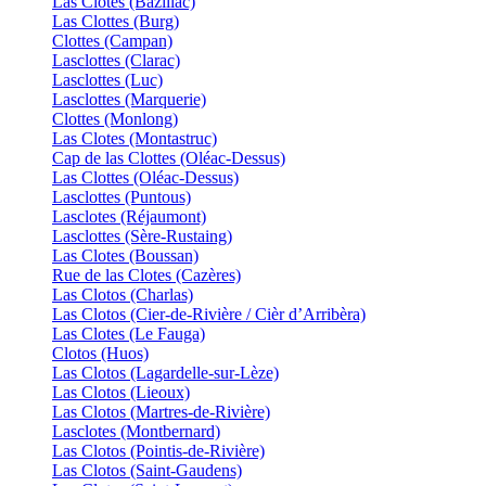
Las Clotes (Bazillac)
Las Clottes (Burg)
Clottes (Campan)
Lasclottes (Clarac)
Lasclottes (Luc)
Lasclottes (Marquerie)
Clottes (Monlong)
Las Clotes (Montastruc)
Cap de las Clottes (Oléac-Dessus)
Las Clottes (Oléac-Dessus)
Lasclottes (Puntous)
Lasclotes (Réjaumont)
Lasclottes (Sère-Rustaing)
Las Clotes (Boussan)
Rue de las Clotes (Cazères)
Las Clotos (Charlas)
Las Clotos (Cier-de-Rivière / Cièr d’Arribèra)
Las Clotes (Le Fauga)
Clotos (Huos)
Las Clotos (Lagardelle-sur-Lèze)
Las Clotos (Lieoux)
Las Clotos (Martres-de-Rivière)
Lasclotes (Montbernard)
Las Clotos (Pointis-de-Rivière)
Las Clotos (Saint-Gaudens)