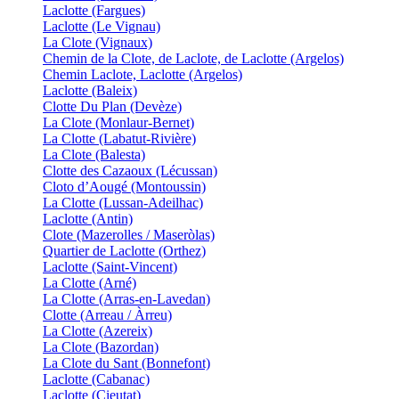
Laclotte (Fargues)
Laclotte (Le Vignau)
La Clote (Vignaux)
Chemin de la Clote, de Laclote, de Laclotte (Argelos)
Chemin Laclote, Laclotte (Argelos)
Laclotte (Baleix)
Clotte Du Plan (Devèze)
La Clote (Monlaur-Bernet)
La Clotte (Labatut-Rivière)
La Clote (Balesta)
Clotte des Cazaoux (Lécussan)
Cloto d’Aougé (Montoussin)
La Clotte (Lussan-Adeilhac)
Laclotte (Antin)
Clote (Mazerolles / Maseròlas)
Quartier de Laclotte (Orthez)
Laclotte (Saint-Vincent)
La Clotte (Arné)
La Clotte (Arras-en-Lavedan)
Clotte (Arreau / Àrreu)
La Clotte (Azereix)
La Clote (Bazordan)
La Clote du Sant (Bonnefont)
Laclotte (Cabanac)
Laclotte (Cieutat)