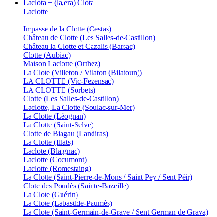
Laclòta + (la,era) Clòta
Laclotte
Impasse de la Clotte (Cestas)
Château de Clotte (Les Salles-de-Castillon)
Château la Clotte et Cazalis (Barsac)
Clotte (Aubiac)
Maison Laclotte (Orthez)
La Clote (Villeton / Vilaton (Bilatoun))
LA CLOTTE (Vic-Fezensac)
LA CLOTTE (Sorbets)
Clotte (Les Salles-de-Castillon)
Laclotte, La Clotte (Soulac-sur-Mer)
La Clotte (Léognan)
La Clotte (Saint-Selve)
Clotte de Biagau (Landiras)
La Clotte (Illats)
Laclote (Blaignac)
Laclotte (Cocumont)
Laclotte (Romestaing)
La Clotte (Saint-Pierre-de-Mons / Saint Pey / Sent Pèir)
Clote des Poudès (Sainte-Bazeille)
La Clote (Guérin)
La Clote (Labastide-Paumès)
La Clote (Saint-Germain-de-Grave / Sent German de Grava)