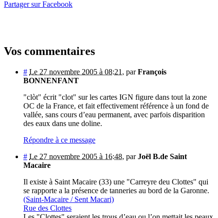
Partager sur Facebook
Vos commentaires
#
Le 27 novembre 2005 à 08:21
,
par
François
BONNENFANT
"clòt" écrit "clot" sur les cartes IGN figure dans tout la zone
OC de la France, et fait effectivement référence à un fond de
vallée, sans cours d’eau permanent, avec parfois disparition
des eaux dans une doline.
Répondre à ce message
#
Le 27 novembre 2005 à 16:48
,
par
Joël B.de Saint
Macaire
Il existe à Saint Macaire (33) une "Carreyre deu Clottes" qui
se rapporte a la présence de tanneries au bord de la Garonne.
(Saint-Macaire / Sent Macari)
Rue des Clottes
Les "Clottes" seraient les trous d’eau ou l’on mettait les peaux