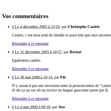
Vos commentaires
#
Le 4 décembre 2005 à 23:29
,
par
Christophe Castets
Castets, c’est mon nom de famille et aussi loin que mes ancetre
Répondre à ce message
#
Le 31 décembre 2005 à 16:57
,
par
Bernat
Egalement castère.
Répondre à ce message
#
Le 30 mai 2008 à 16:14
,
par
Flò
N’y aurait-il pas une inversion entre la prononciation de "caster
Je dis ça au cas où un novice en langue gasconne passe par là.
Répondre à ce message
#
Le 4 mai 2009 à 09:18
,
par
Jess