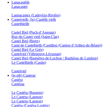
Lanacastèth
Lanacastet
Lannacastex (Ladevèze-Rivière)
Castetvielh, (lo) Castèth vielh
Castetbieilh
Castel Biel (Puch-d’Agenais)
Rue du Castet vieil (Saint-Clar)
Castel Biel (Bretx)
Cami de Castetbielh (Castillon (Canton d’Arthez-de-Béarn))
Castel Biel (Le Grès)
Castelviel (Villeneuve-Lécussan)
Castel Biel (Bagnères-de-Luchon / Banhèras de Luishon)
Le Castelbielh (Castin)
Castelviel
(lo,eth) Casterar
Castéra
Castéraa
Le Castéra (Bassens)
Le Castera (Langon)
Le Castera (Langon)
Castéra (Castéra-Loubix)