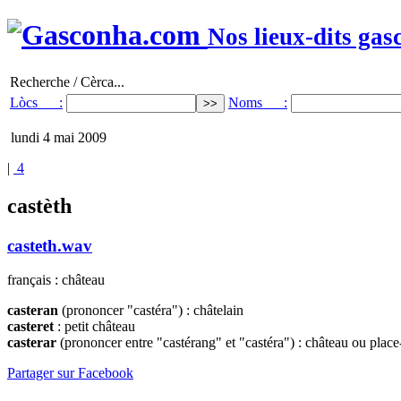
Nos lieux-dits gas
Recherche / Cèrca...
Lòcs :
Noms :
lundi 4 mai 2009
|
4
castèth
casteth.wav
français : château
casteran
(prononcer "castéra") : châtelain
casteret
: petit château
casterar
(prononcer entre "castérang" et "castéra") : château ou place
Partager sur Facebook