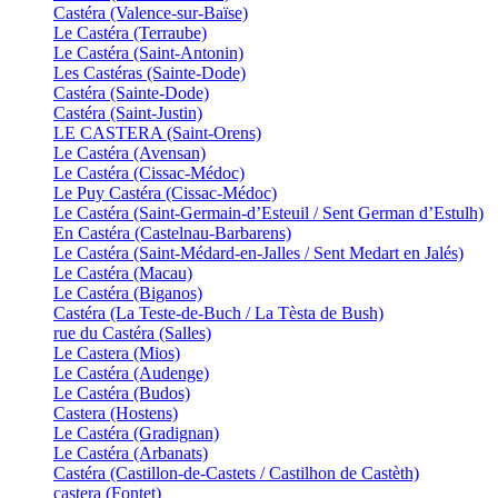
Castéra (Valence-sur-Baïse)
Le Castéra (Terraube)
Le Castéra (Saint-Antonin)
Les Castéras (Sainte-Dode)
Castéra (Sainte-Dode)
Castéra (Saint-Justin)
LE CASTERA (Saint-Orens)
Le Castéra (Avensan)
Le Castéra (Cissac-Médoc)
Le Puy Castéra (Cissac-Médoc)
Le Castéra (Saint-Germain-d’Esteuil / Sent German d’Estulh)
En Castéra (Castelnau-Barbarens)
Le Castéra (Saint-Médard-en-Jalles / Sent Medart en Jalés)
Le Castéra (Macau)
Le Castéra (Biganos)
Castéra (La Teste-de-Buch / La Tèsta de Bush)
rue du Castéra (Salles)
Le Castera (Mios)
Le Castéra (Audenge)
Le Castéra (Budos)
Castera (Hostens)
Le Castéra (Gradignan)
Le Castéra (Arbanats)
Castéra (Castillon-de-Castets / Castilhon de Castèth)
castera (Fontet)