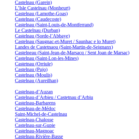
Castelnau (Garein)
L’Isle Castelnau (Monheurt)
Castelnau (Lamothe-Goas)
Castelnau (Caudecoste)
Castelnau (Saint-Louis-de-Montferrand)
Le Castelnau (Durban)
Castelnau (Sorde-l’Abbaye)
Castelnau (Saugnac-et-Muret / Saunhac e lo Muret)
Landes de Castetnaou (Saint-Martin-de-Seignanx)
Castelneau (Saint-Jean-de-Marsacq / Sent Joan de Marsac)
Castelnau (Saint-Lon-les-Mines)
Castetnau (Orriule)
Castelnau (Pujo)
Castelnau (Moulis)
Castelnau (Aureilhan)
Castelnau-d’Auzan
Castelnau-d’Arbieu / Castetnau d’Arbiu
Castelnau-Barbarens
Castelnau-de-Médoc
Saint-Michel-de-Castelnau
Castelnau-Chalosse
Castelnau-sur-Gupie
Castelnau-Magnoac
Castelnau-Rivière-Basse