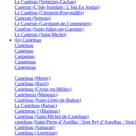
Le Castéran (Sémézies-Cachan)
Casteran (L’Isle-Jourdain / L’Isla En Jordan)
Le Castéran (Clermont-Pouyguillès)
Casteran (Sentous)
Le Castéran (Lavelanet-de-Comminges)
Castéran (Saint-Julien-sur-Garonne)
Le Casteran (Saint-Michel)
(lo) Castetnau
Castelnau
Castetnau
Castagnau
Castaignau
Casteignau
Castelnau (Momy)
Castelnau (Bazet)
Castelnau (Civrac-en-Médoc)
Castelneou (Margaux)
Castelnau (Saint-Léger-de-Balson)
Le Castelnau (Barsac)
Castelneau ? (Blaignac)
Castelnau (Saint-Michel-de-Castelnau)
castelnau (Saint-Pierre-d’Aurillac / Sent Peÿ d’Aurelhac / Sent
Castelnau (Samazan)
Castelnau (Argelouse)