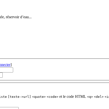
tée, réservoir d’eau...
nnecter
]
et le code HTML
iste
[texte->url]
<quote>
<code>
<q>
<del>
<i