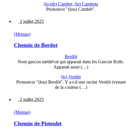
(lo,eth) Cambet, (la) Cambeta
Prononcer "(lou) Cambét".
2 juillet 2025
(Momas)
Chemin de Berdot
Berdòt
Nom gascon médiéval qui apparait dans les Gascon Rolls.
Apparait aussi (…)
(lo) Verdòt
Prononcer "(lou) Berdòt". Y a-t-il une racine Verdòt (venant
de la couleur (…)
2 juillet 2025
(Momas)
Chemin de Pistoulet