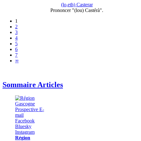
(lo,eth) Casterar
Prononcer "(lou) Castérà".
1
2
3
4
5
6
7
∞
Sommaire Articles
Région