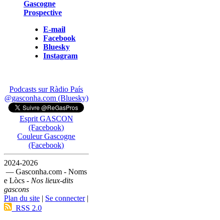
Gascogne
Prospective
E-mail
Facebook
Bluesky
Instagram
Podcasts sur Ràdio País
@gasconha.com (Bluesky)
Esprit GASCON
(Facebook)
Couleur Gascogne
(Facebook)
2024-2026
— Gasconha.com - Noms
e Lòcs -
Nos lieux-dits
gascons
Plan du site
|
Se connecter
|
RSS 2.0