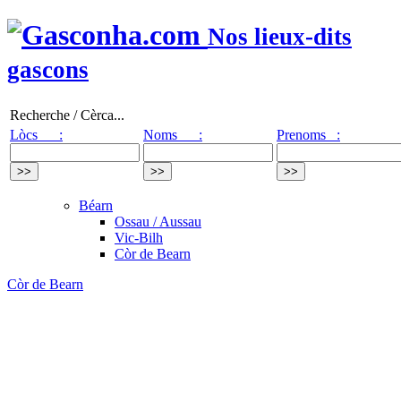
Nos lieux-dits
gascons
Recherche / Cèrca...
Lòcs :
Noms :
Prenoms :
Béarn
Ossau / Aussau
Vic-Bilh
Còr de Bearn
Còr de Bearn