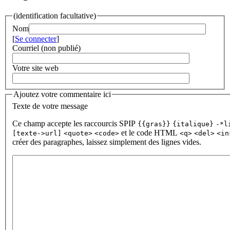
(identification facultative)
Nom
[
Se connecter
]
Courriel (non publié)
Votre site web
Ajoutez votre commentaire ici
Texte de votre message
Ce champ accepte les raccourcis SPIP
{{gras}}
{italique}
-*l
et le code HTML
[texte->url]
<quote>
<code>
<q>
<del>
<in
créer des paragraphes, laissez simplement des lignes vides.