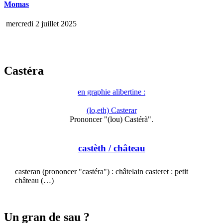
Momas
mercredi 2 juillet 2025
Castéra
en graphie alibertine :
(lo,eth) Casterar
Prononcer "(lou) Castérà".
castèth
/ château
casteran (prononcer "castéra") : châtelain casteret : petit
château (…)
Un gran de sau ?