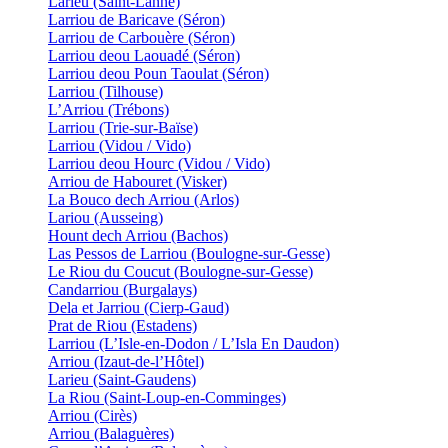
Larieu (Saint-Lanne)
Larriou de Baricave (Séron)
Larriou de Carbouère (Séron)
Larriou deou Laouadé (Séron)
Larriou deou Poun Taoulat (Séron)
Larriou (Tilhouse)
L’Arriou (Trébons)
Larriou (Trie-sur-Baïse)
Larriou (Vidou / Vido)
Larriou deou Hourc (Vidou / Vido)
Arriou de Habouret (Visker)
La Bouco dech Arriou (Arlos)
Lariou (Ausseing)
Hount dech Arriou (Bachos)
Las Pessos de Larriou (Boulogne-sur-Gesse)
Le Riou du Coucut (Boulogne-sur-Gesse)
Candarriou (Burgalays)
Dela et Jarriou (Cierp-Gaud)
Prat de Riou (Estadens)
Larriou (L’Isle-en-Dodon / L’Isla En Daudon)
Arriou (Izaut-de-l’Hôtel)
Larieu (Saint-Gaudens)
La Riou (Saint-Loup-en-Comminges)
Arriou (Cirès)
Arriou (Balaguères)