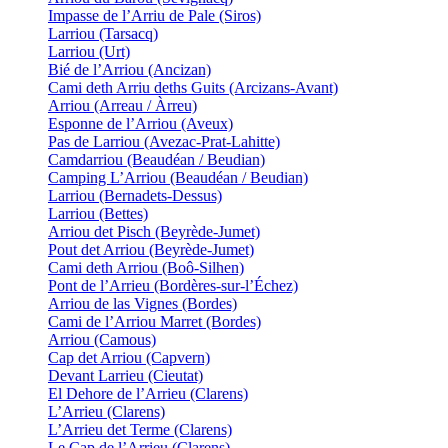
Impasse de l’Arriu de Pale (Siros)
Larriou (Tarsacq)
Larriou (Urt)
Bié de l’Arriou (Ancizan)
Cami deth Arriu deths Guits (Arcizans-Avant)
Arriou (Arreau / Àrreu)
Esponne de l’Arriou (Aveux)
Pas de Larriou (Avezac-Prat-Lahitte)
Camdarriou (Beaudéan / Beudian)
Camping L’Arriou (Beaudéan / Beudian)
Larriou (Bernadets-Dessus)
Larriou (Bettes)
Arriou det Pisch (Beyrède-Jumet)
Pout det Arriou (Beyrède-Jumet)
Cami deth Arriou (Boô-Silhen)
Pont de l’Arrieu (Bordères-sur-l’Échez)
Arriou de las Vignes (Bordes)
Cami de l’Arriou Marret (Bordes)
Arriou (Camous)
Cap det Arriou (Capvern)
Devant Larrieu (Cieutat)
El Dehore de l’Arrieu (Clarens)
L’Arrieu (Clarens)
L’Arrieu det Terme (Clarens)
Le Cap de l’Arrieu (Clarens)