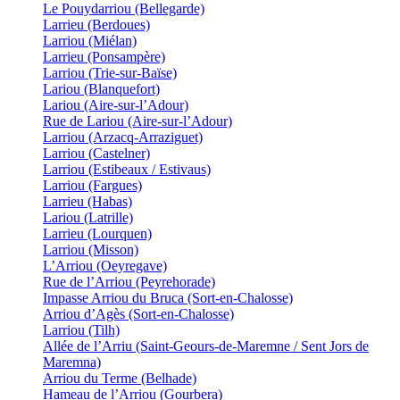
Le Pouydarriou (Bellegarde)
Larrieu (Berdoues)
Larriou (Miélan)
Larrieu (Ponsampère)
Larriou (Trie-sur-Baïse)
Lariou (Blanquefort)
Lariou (Aire-sur-l’Adour)
Rue de Lariou (Aire-sur-l’Adour)
Larriou (Arzacq-Arraziguet)
Larriou (Castelner)
Larriou (Estibeaux / Estivaus)
Larriou (Fargues)
Larrieu (Habas)
Lariou (Latrille)
Larrieu (Lourquen)
Larriou (Misson)
L’Arriou (Oeyregave)
Rue de l’Arriou (Peyrehorade)
Impasse Arriou du Bruca (Sort-en-Chalosse)
Arriou d’Agès (Sort-en-Chalosse)
Larriou (Tilh)
Allée de l’Arriu (Saint-Geours-de-Maremne / Sent Jors de
Maremna)
Arriou du Terme (Belhade)
Hameau de l’Arriou (Gourbera)