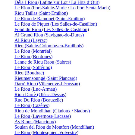
Déla-l-Riou (Lafitte-sur-Lot / La Hita d’Òut)
Le Riou (Port-Sainte-Marie / Lo Pòrt Senta Maria)
Riou Taillas (Saint-Emilion)
Le Riou de Ramonet (Saint-Emilion)
Le Riou de Piquet (Les Salles-de-Castillon)
Fond du Riou (Les Salles-de-Castillon)
Al Grand Riou (Savignac-de-Duras)
Al Riou (Layrac)
Rieu (Sainte-Colombe-en-Bruilhois)
Le Riou (Montréal)
Le Riou (Berdoues)
Lanne de Riou Raou (Sabres)
Le Riou (Solférino)
Rieu (Boudrac)
Rieumensoungè (Saint-Plancard)
Darrè Riou (Villeneuve-Lécussan)
Le Riou (Luc-Armau)
Riou Darrè (Oléac-Dessus)
Rue Du Riou (Beauzelle)
Le Riou (Cazères)
Riou de Mondilhan (Ciadoux / Siadors)
Le Riou (Lavernose-Lacasse)
As Rious (Mancioux)
Soulan del Riou de Montfort (Mondilhan)
Le Riou (Montesquieu-Volvestre)