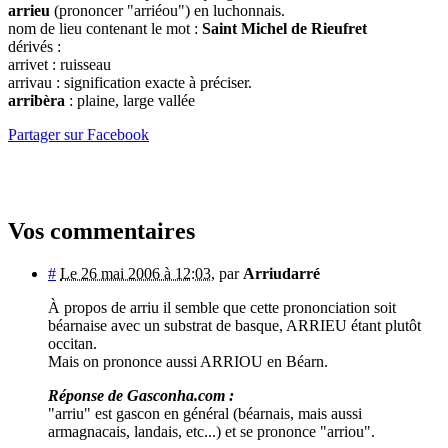
arrieu
(prononcer "arriéou") en luchonnais.
nom de lieu contenant le mot :
Saint Michel de Rieufret
dérivés :
arrivet : ruisseau
arrivau : signification exacte à préciser.
arribèra
: plaine, large vallée
Partager sur Facebook
Vos commentaires
#
Le 26 mai 2006 à 12:03
,
par
Arriudarré
À propos de arriu il semble que cette prononciation soit
béarnaise avec un substrat de basque, ARRIEU étant plutôt
occitan.
Mais on prononce aussi ARRIOU en Béarn.
Réponse de Gasconha.com :
"arriu" est gascon en général (béarnais, mais aussi
armagnacais, landais, etc...) et se prononce "arriou".