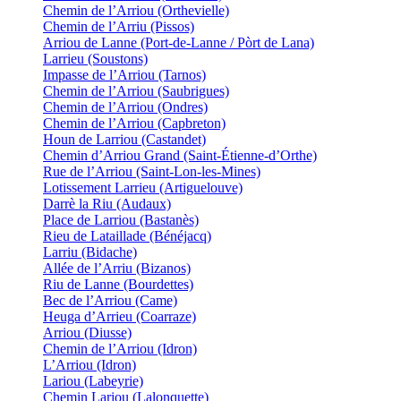
Chemin de l’Arriou (Orthevielle)
Chemin de l’Arriu (Pissos)
Arriou de Lanne (Port-de-Lanne / Pòrt de Lana)
Larrieu (Soustons)
Impasse de l’Arriou (Tarnos)
Chemin de l’Arriou (Saubrigues)
Chemin de l’Arriou (Ondres)
Chemin de l’Arriou (Capbreton)
Houn de Larriou (Castandet)
Chemin d’Arriou Grand (Saint-Étienne-d’Orthe)
Rue de l’Arriou (Saint-Lon-les-Mines)
Lotissement Larrieu (Artiguelouve)
Darrè la Riu (Audaux)
Place de Larriou (Bastanès)
Rieu de Lataillade (Bénéjacq)
Larriu (Bidache)
Allée de l’Arriu (Bizanos)
Riu de Lanne (Bourdettes)
Bec de l’Arriou (Came)
Heuga d’Arrieu (Coarraze)
Arriou (Diusse)
Chemin de l’Arriou (Idron)
L’Arriou (Idron)
Lariou (Labeyrie)
Chemin Lariou (Lalonquette)