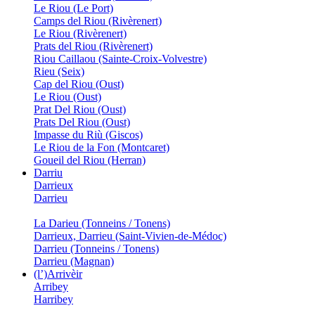
Le Riou (Le Port)
Camps del Riou (Rivèrenert)
Le Riou (Rivèrenert)
Prats del Riou (Rivèrenert)
Riou Caillaou (Sainte-Croix-Volvestre)
Rieu (Seix)
Cap del Riou (Oust)
Le Riou (Oust)
Prat Del Riou (Oust)
Prats Del Riou (Oust)
Impasse du Riù (Giscos)
Le Riou de la Fon (Montcaret)
Goueil del Riou (Herran)
Darriu
Darrieux
Darrieu
La Darieu (Tonneins / Tonens)
Darrieux, Darrieu (Saint-Vivien-de-Médoc)
Darrieu (Tonneins / Tonens)
Darrieu (Magnan)
(l’)Arrivèir
Arribey
Harribey