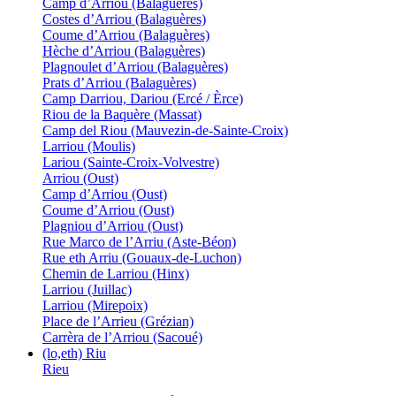
Camp d’Arriou (Balaguères)
Costes d’Arriou (Balaguères)
Coume d’Arriou (Balaguères)
Hèche d’Arriou (Balaguères)
Plagnoulet d’Arriou (Balaguères)
Prats d’Arriou (Balaguères)
Camp Darriou, Dariou (Ercé / Èrce)
Riou de la Baquère (Massat)
Camp del Riou (Mauvezin-de-Sainte-Croix)
Larriou (Moulis)
Lariou (Sainte-Croix-Volvestre)
Arriou (Oust)
Camp d’Arriou (Oust)
Coume d’Arriou (Oust)
Plagniou d’Arriou (Oust)
Rue Marco de l’Arriu (Aste-Béon)
Rue eth Arriu (Gouaux-de-Luchon)
Chemin de Larriou (Hinx)
Larriou (Juillac)
Larriou (Mirepoix)
Place de l’Arrieu (Grézian)
Carrèra de l’Arriou (Sacoué)
(lo,eth) Riu
Rieu