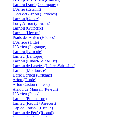
Larriou Darré (Collongues)
L’Arriu (Estaing)
Clots det Arriou (Ferrières)
Larriou (Gonez)
Long Arriou (Gouaux)
Larriou (Guizerix)
Larrieu (Hèches)
Prads det Arrieu (Hèches)
L’Arriou (Hitte)
L’Arrieu (Lagrange)
Larriou (Larreule)
Larrieu (Larroque)
Larriou (Lubret-Saint-Luc)
Larriou de Lasvies (Lubret-Saint-Luc)
Larrieu (Montoussé)
Darrè Larrieu (Orignac)
Ariou (Ourde)
Ariou Gastou (Paréac)
Arriou de Mansan (Peyrun)
L’Arrieu (Pinas)
Larrieu (Poumarous)
Larrieu (Récurt / Arrecurt)
Cap de Larriou (Ricaud)
Larriou de Péré (Ricaud)