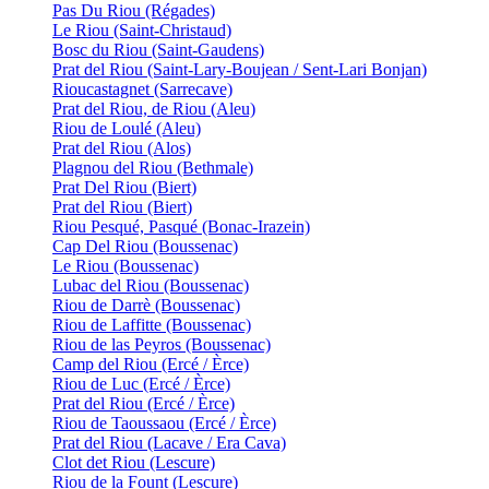
Pas Du Riou (Régades)
Le Riou (Saint-Christaud)
Bosc du Riou (Saint-Gaudens)
Prat del Riou (Saint-Lary-Boujean / Sent-Lari Bonjan)
Rioucastagnet (Sarrecave)
Prat del Riou, de Riou (Aleu)
Riou de Loulé (Aleu)
Prat del Riou (Alos)
Plagnou del Riou (Bethmale)
Prat Del Riou (Biert)
Prat del Riou (Biert)
Riou Pesqué, Pasqué (Bonac-Irazein)
Cap Del Riou (Boussenac)
Le Riou (Boussenac)
Lubac del Riou (Boussenac)
Riou de Darrè (Boussenac)
Riou de Laffitte (Boussenac)
Riou de las Peyros (Boussenac)
Camp del Riou (Ercé / Èrce)
Riou de Luc (Ercé / Èrce)
Prat del Riou (Ercé / Èrce)
Riou de Taoussaou (Ercé / Èrce)
Prat del Riou (Lacave / Era Cava)
Clot det Riou (Lescure)
Riou de la Fount (Lescure)