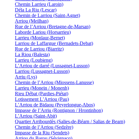
Chemin Larrieu (Laroin)
Déla La Riu (Lescar)
Chemin de Larriou (Saint-Agnet)
Arriou (Meilhan)
Rue de l’Arriou (Bretagne-de-Marsan)
Laborde Lariou (Horsarrieu)
Larrieu (Monlaur-Bernet)
Larriou de Laffargue (Bernadets-Debat)
Rue de Larriou (Biarritz)
La Riou (Balesta)
Larrieu (Loubieng)
L’Arriou de darré (Lussagnet-Lusson)
Larriou (Lussagnet-Lusson)
Arriu (Lys)
Chemin de l’Arriou (Miossens-Lanusse)
Larrieu (Monein / Monenh)
Rieu Débat (Pardies-Piétat)
Lotissement L’Arriou (Pau)
L’Arriou de Bidaou (Peyrelongue-Abos)
Impasse de l’Arriu (Rontignon / Hrontinhon)
L’Arriou (Saint-Abit)
Quartier Arribourdès (Salies-de-Béarn / Salias de Bearn)
Chemin de l’Arriou (Sedzère)
Impasse de la Riu (Sendets)
Arriou du Barou (Sévignacq)