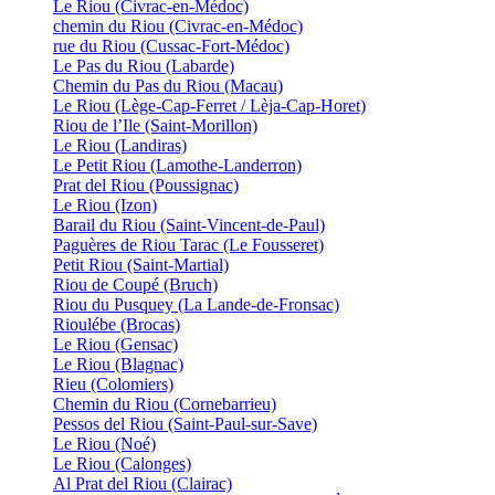
Le Riou (Civrac-en-Médoc)
chemin du Riou (Civrac-en-Médoc)
rue du Riou (Cussac-Fort-Médoc)
Le Pas du Riou (Labarde)
Chemin du Pas du Riou (Macau)
Le Riou (Lège-Cap-Ferret / Lèja-Cap-Horet)
Riou de l’Ile (Saint-Morillon)
Le Riou (Landiras)
Le Petit Riou (Lamothe-Landerron)
Prat del Riou (Poussignac)
Le Riou (Izon)
Barail du Riou (Saint-Vincent-de-Paul)
Paguères de Riou Tarac (Le Fousseret)
Petit Riou (Saint-Martial)
Riou de Coupé (Bruch)
Riou du Pusquey (La Lande-de-Fronsac)
Rioulébe (Brocas)
Le Riou (Gensac)
Le Riou (Blagnac)
Rieu (Colomiers)
Chemin du Riou (Cornebarrieu)
Pessos del Riou (Saint-Paul-sur-Save)
Le Riou (Noé)
Le Riou (Calonges)
Al Prat del Riou (Clairac)