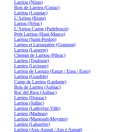
Larriou (Nizas)
Bois de Larrieu (Coirac)
Larriou (Loupiac)
L’Arriou (Rions)
Lariou (Nérac)
L’Arriou Cagne (Parleboscq)
Petit Larriou (Haut-Mauco)
Larriou (Saint-Perdon)
Larrieu et Larraquière (Gramont)
Larriou (Lasserre)
Chemin de Larriou (Pibrac)
Larrieu (Toulouse)
Larrieu (Lectoure)
Larriou de Laouzo (Eauze / Eusa / Euso)
Larriou (Gondrin)
Camp de Larrieu (Laplume)
Bois de Larrieu (Aubiac)
Roc del Riou (Aubiac)
Larrieu (Donzac)
Larriou (Juillac)
Larriou (Ladevèze-Ville)
Larrieu (Madiran)
Larriou (Margouët-Meymes)
Larrieu (Labarrère)
Larriou (Aux-Aussat / Aus e Aussat)