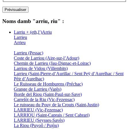
Noms damb "arriu, riu" :
Larriu + (eth,l’)Arriu
Larrieu
Arrieu
Larrieu (Pessac)
Coste de Larriou (Aire-sur-l’Adour)
Chemin de Larrieu (Jau-Dignac-et-Loirac)
Larriou de Vidou (Villembits)
Larrieu (Saint-Pierre-d’Aurillac / Sent Peÿ d’Aurelhac / Sent
Pèir d’Aurelhac)
Le Ruisseau de Homburens (Préchac)
Grange de Larrieu (Varès)
Borde del Riou (Saint-Paul-sur-Save)
Carrelòt de la Riu (Vic-Fezensac)
Le ruisseau du Pouy de la Crouts (Saint-Justin)
LARRIEU (Vic-Fezensac)
LARRIOU (Saint-Caprais / Sent Cabrari)
LARRIEU (Seysses-Savès)
La Riou (Puyoô / Pujòu)