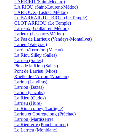
LARRIEU (Saint-Médard)
LA RIOU (Saint-Laurent-Médoc)
LARIOUX (Listrac-Médoc)
Le BARRAIL DU RIOU (Le Temple)
CLOT ARRIOU (Le Temple)
Larrieux (Gaillan-en-Médoc)
Larieux (Lesparre-Médoc)
Le Pas de Larrieux (Vendays-Montalivet)
Larieu (Valeyrac)
Larrieu-Terrefort (Macau)
La Riou Silley (Salles)
Larrieu (Salles)
Pins de la Riou (Salles)
Pont de Larrieu (Mios)
Ruelle de l’Arriou (Noaillan)
Lariou (Landiras)
Larriou (Bazas)
Lariou (Cazalis)
La Rieu (Cudos)
Larrieu (Hure)
Le Riou crabey (Lartigue)
Lariou et Courégelong (Préchac)
Larriou (Martisserre)
La Rieuferré (Poucharramet)
Le Larrieu (Monblanc)