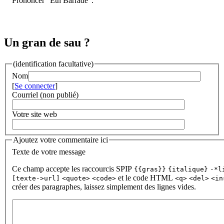
Prononcer "Eth Barradè".
Un gran de sau ?
(identification facultative)
Nom
[
Se connecter
]
Courriel (non publié)
Votre site web
Ajoutez votre commentaire ici
Texte de votre message
Ce champ accepte les raccourcis SPIP
{{gras}}
{italique}
-*l
et le code HTML
[texte->url]
<quote>
<code>
<q>
<del>
<in
créer des paragraphes, laissez simplement des lignes vides.