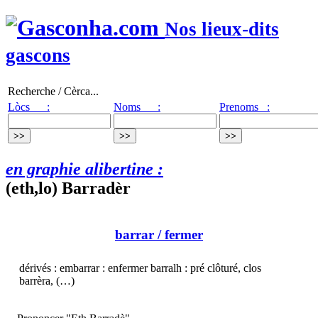
Nos lieux-dits
gascons
Recherche / Cèrca...
Lòcs :
Noms :
Prenoms :
en graphie alibertine :
(eth,lo) Barradèr
barrar
/ fermer
dérivés : embarrar : enfermer barralh : pré clôturé, clos
barrèra, (…)