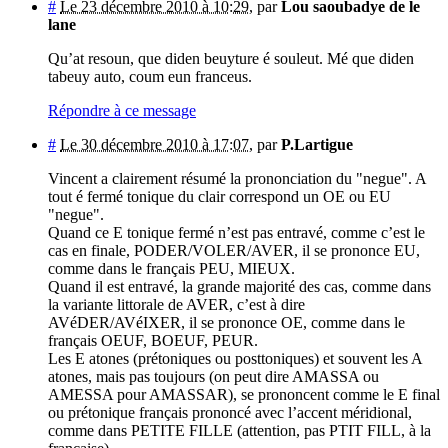
#
Le 23 décembre 2010 à 10:29
,
par
Lou saoubadye de le
lane
Qu’at resoun, que diden beuyture é souleut. Mé que diden
tabeuy auto, coum eun franceus.
Répondre à ce message
#
Le 30 décembre 2010 à 17:07
,
par
P.Lartigue
Vincent a clairement résumé la prononciation du "negue". A
tout é fermé tonique du clair correspond un OE ou EU
"negue".
Quand ce E tonique fermé n’est pas entravé, comme c’est le
cas en finale, PODER/VOLER/AVER, il se prononce EU,
comme dans le français PEU, MIEUX.
Quand il est entravé, la grande majorité des cas, comme dans
la variante littorale de AVER, c’est à dire
AVéDER/AVéIXER, il se prononce OE, comme dans le
français OEUF, BOEUF, PEUR.
Les E atones (prétoniques ou posttoniques) et souvent les A
atones, mais pas toujours (on peut dire AMASSA ou
AMESSA pour AMASSAR), se prononcent comme le E final
ou prétonique français prononcé avec l’accent méridional,
comme dans PETITE FILLE (attention, pas PTIT FILL, à la