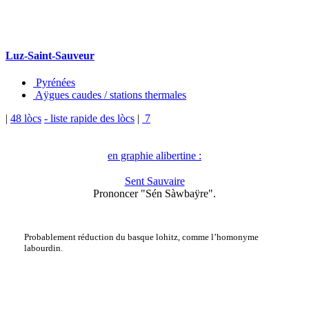
Luz-Saint-Sauveur
Pyrénées
Aÿgues caudes / stations thermales
|
48 lòcs
- liste rapide des lòcs
|
7
en graphie alibertine :
Sent Sauvaire
Prononcer "Sén Sàwbaÿre".
Probablement réduction du basque lohitz, comme l’homonyme
labourdin.