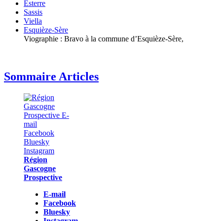
Esterre
Sassis
Viella
Esquièze-Sère
Viographie : Bravo à la commune d’Esquièze-Sère,
Sommaire Articles
Région
Gascogne
Prospective
E-mail
Facebook
Bluesky
Instagram