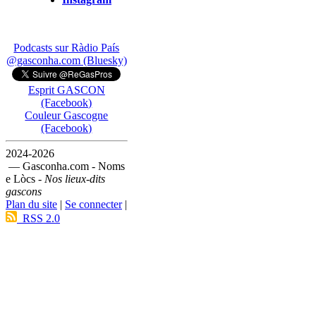
Podcasts sur Ràdio País
@gasconha.com (Bluesky)
Esprit GASCON
(Facebook)
Couleur Gascogne
(Facebook)
2024-2026
— Gasconha.com - Noms
e Lòcs -
Nos lieux-dits
gascons
Plan du site
|
Se connecter
|
RSS 2.0