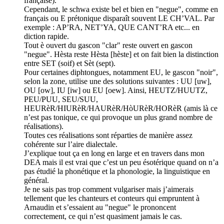
française).
Cependant, le schwa existe bel et bien en "negue", comme en
français ou E prétonique disparaît souvent LE CH’VAL. Par
exemple : AP’RA, NET’YA, QUE CANT’RA etc... en
diction rapide.
Tout è ouvert du gascon "clar" reste ouvert en gascon
"negue". Hèsta reste Hèsta [hèste] et on fait bien la distinction
entre SET (soif) et Sèt (sept).
Pour certaines diphtongues, notamment EU, le gascon "noir",
selon la zone, utilise une des solutions suivantes : UU [uw],
OU [ow], IU [iw] ou EU [oew]. Ainsi, HEUTZ/HUUTZ,
PEU/PUU, SEU/SUU,
HEURèR/HIURèR/HAURèR/HòURèR/HORèR (amis là ce
n’est pas tonique, ce qui provoque un plus grand nombre de
réalisations).
Toutes ces réalisations sont réparties de manière assez
cohérente sur l’aire dialectale.
J’explique tout ça en long en large et en travers dans mon
DEA mais il est vrai que c’est un peu ésotérique quand on n’a
pas étudié la phonétique et la phonologie, la linguistique en
général.
Je ne sais pas trop comment vulgariser mais j’aimerais
tellement que les chanteurs et conteurs qui empruntent à
Arnaudin et s’essaient au "negue" le prononcent
correctement, ce qui n’est quasiment jamais le cas.