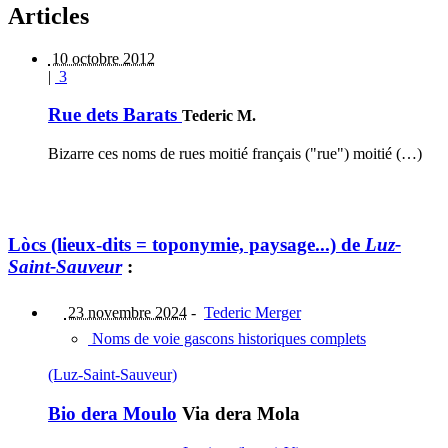
Articles
10 octobre 2012
|
3
Rue dets Barats
Tederic M.
Bizarre ces noms de rues moitié français ("rue") moitié (…)
Lòcs (lieux-dits = toponymie, paysage...) de
Luz-
Saint-Sauveur
:
23 novembre 2024
-
Tederic Merger
Noms de voie gascons historiques complets
(Luz-Saint-Sauveur)
Bio dera Moulo
Via dera Mola