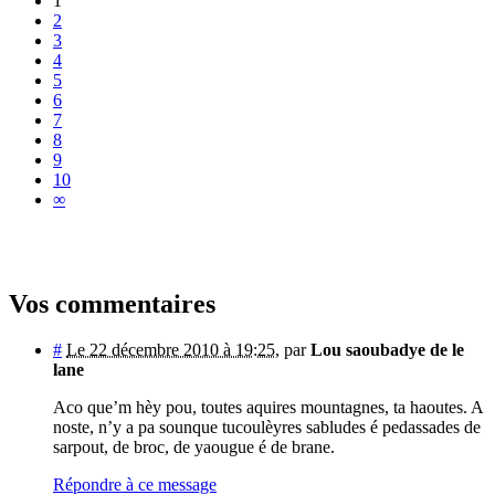
1
2
3
4
5
6
7
8
9
10
∞
Vos commentaires
#
Le 22 décembre 2010 à 19:25
,
par
Lou saoubadye de le
lane
Aco que’m hèy pou, toutes aquires mountagnes, ta haoutes. A
noste, n’y a pa sounque tucoulèyres sabludes é pedassades de
sarpout, de broc, de yaougue é de brane.
Répondre à ce message