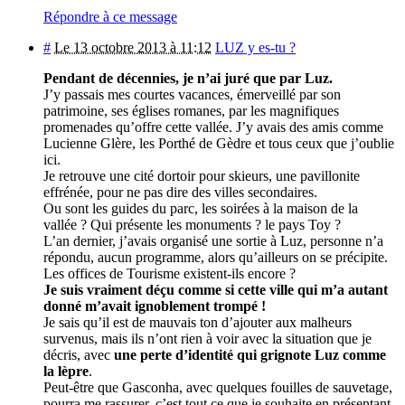
Répondre à ce message
#
Le 13 octobre 2013 à 11:12
LUZ y es-tu ?
Pendant de décennies, je n’ai juré que par Luz.
J’y passais mes courtes vacances, émerveillé par son
patrimoine, ses églises romanes, par les magnifiques
promenades qu’offre cette vallée. J’y avais des amis comme
Lucienne Glère, les Porthé de Gèdre et tous ceux que j’oublie
ici.
Je retrouve une cité dortoir pour skieurs, une pavillonite
effrénée, pour ne pas dire des villes secondaires.
Ou sont les guides du parc, les soirées à la maison de la
vallée ? Qui présente les monuments ? le pays Toy ?
L’an dernier, j’avais organisé une sortie à Luz, personne n’a
répondu, aucun programme, alors qu’ailleurs on se précipite.
Les offices de Tourisme existent-ils encore ?
Je suis vraiment déçu comme si cette ville qui m’a autant
donné m’avait ignoblement trompé !
Je sais qu’il est de mauvais ton d’ajouter aux malheurs
survenus, mais ils n’ont rien à voir avec la situation que je
décris, avec
une perte d’identité qui grignote Luz comme
la lèpre
.
Peut-être que Gasconha, avec quelques fouilles de sauvetage,
pourra me rassurer, c’est tout ce que je souhaite en présentant