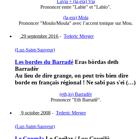
Lavia + (la,era) Via
Prononcer entre "Labïe" et "Labïo".
(la,era) Mola
Prononcer "Moulo/Moula" avec l’accent tonique sur Mou.
29 septembre 2016
-
Tederic Merger
(Luz-Saint-Sauveur)
Les bordes du Barradé
Eras bòrdas deth
Barradèr
Au lieu de dire grange, on peut très bien dire
borde en français régional ! Ne sabi pas s'ei (…)
(eth,lo) Barradèr
Prononcer "Eth Barradè".
9 octobre 2008
-
Tederic Merger
(Luz-Saint-Sauveur)
Le Coueyla
Lo Coeilar
/
Lou Coueÿlà