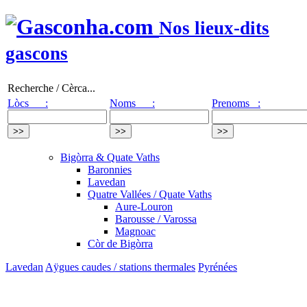
Nos lieux-dits
gascons
Recherche / Cèrca...
Lòcs :
Noms :
Prenoms :
Bigòrra & Quate Vaths
Baronnies
Lavedan
Quatre Vallées / Quate Vaths
Aure-Louron
Barousse / Varossa
Magnoac
Còr de Bigòrra
Lavedan
Aÿgues caudes / stations thermales
Pyrénées