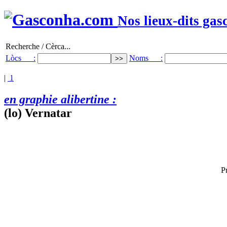
Nos lieux-dits gas
Recherche / Cèrca...
Lòcs :
Noms :
|
1
en graphie alibertine :
(lo) Vernatar
P