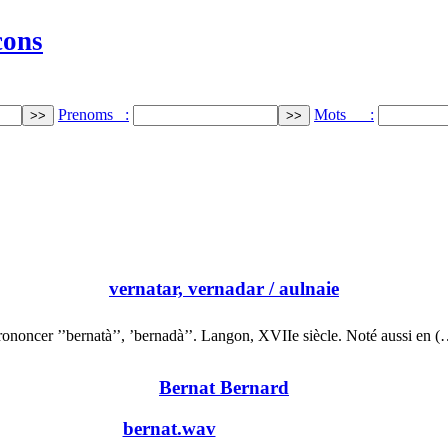
cons
Prenoms :
Mots :
vernatar, vernadar
/ aulnaie
rononcer ’’bernatà’’, ’bernadà’’. Langon, XVIIe siècle. Noté aussi en (
Bernat Bernard
bernat.wav