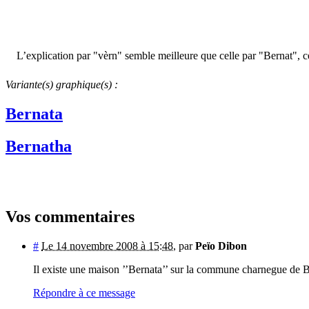
L’explication par "vèrn" semble meilleure que celle par "Bernat", ce q
Variante(s) graphique(s) :
Bernata
Bernatha
Vos commentaires
#
Le 14 novembre 2008 à 15:48
,
par
Peïo Dibon
Il existe une maison ’’Bernata’’ sur la commune charnegue de 
Répondre à ce message