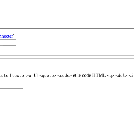
nnecter
]
et le code HTML
iste
[texte->url]
<quote>
<code>
<q>
<del>
<i