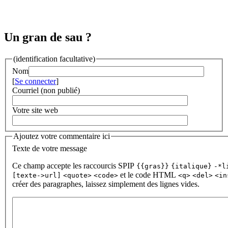
Un gran de sau ?
(identification facultative)
Nom
[
Se connecter
]
Courriel (non publié)
Votre site web
Ajoutez votre commentaire ici
Texte de votre message
Ce champ accepte les raccourcis SPIP
{{gras}}
{italique}
-*l
et le code HTML
[texte->url]
<quote>
<code>
<q>
<del>
<in
créer des paragraphes, laissez simplement des lignes vides.