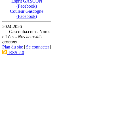
Esprit GASCON
(Facebook)
Couleur Gascogne
(Facebook)
2024-2026
— Gasconha.com - Noms
e Lòcs -
Nos lieux-dits
gascons
Plan du site
|
Se connecter
|
RSS 2.0