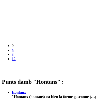
0
4
8
12
Punts damb "Hontans" :
Hontanx
"Hontanx (hontans) est bien la forme gasconne (…)