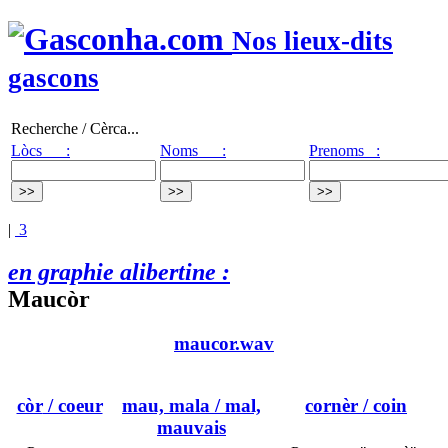
Nos lieux-dits
gascons
Recherche / Cèrca...
Lòcs :
Noms :
Prenoms :
|
3
en graphie alibertine :
Maucòr
maucor.wav
còr
/ coeur
mau, mala
/ mal,
cornèr
/ coin
mauvais