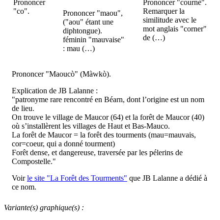
Prononcer
Prononcer "cournè".
"co".
Remarquer la
Prononcer "maou",
similitude avec le
("aou" étant une
mot anglais "corner"
diphtongue).
de (…)
féminin "mauvaise"
: mau (…)
Prononcer "Maoucò" (Màwkò).
Explication de JB Lalanne :
"patronyme rare rencontré en Béarn, dont l’origine est un nom
de lieu.
On trouve le village de Maucor (64) et la forêt de Maucor (40)
où s’installèrent les villages de Haut et Bas-Mauco.
La forêt de Maucor = la forêt des tourments (mau=mauvais,
cor=coeur, qui a donné tourment)
Forêt dense, et dangereuse, traversée par les pélerins de
Compostelle."
Voir
le site "La Forêt des Tourments"
que JB Lalanne a dédié à
ce nom.
Variante(s) graphique(s) :