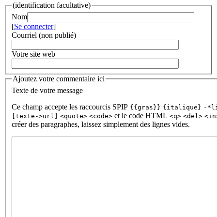
(identification facultative)
Nom
[
Se connecter
]
Courriel (non publié)
Votre site web
Ajoutez votre commentaire ici
Texte de votre message
Ce champ accepte les raccourcis SPIP
{{gras}}
{italique}
-*l
et le code HTML
[texte->url]
<quote>
<code>
<q>
<del>
<in
créer des paragraphes, laissez simplement des lignes vides.