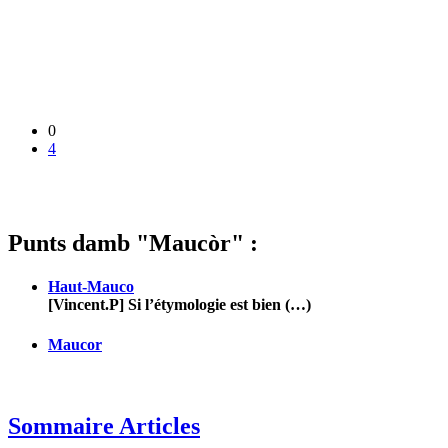
0
4
Punts damb "Maucòr" :
Haut-Mauco
[Vincent.P] Si l’étymologie est bien (…)
Maucor
Sommaire Articles