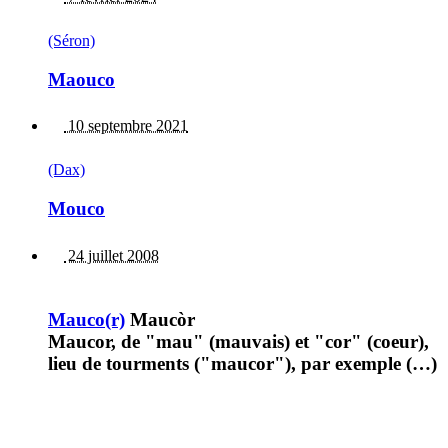
(Séron)
Maouco
10 septembre 2021
(Dax)
Mouco
24 juillet 2008
Mauco(r)
Maucòr
Maucor, de "mau" (mauvais) et "cor" (coeur),
lieu de tourments ("maucor"), par exemple (…)