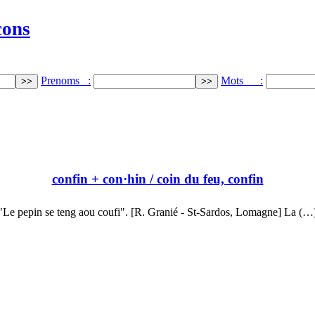
cons
Prenoms :
Mots :
confin + con·hin
/ coin du feu, confin
"Le pepin se teng aou coufi". [R. Granié - St-Sardos, Lomagne] La (…