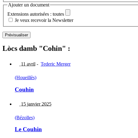
Ajouter un document
Extensions autorisées : toutes
Je veux recevoir la Newsletter
Lòcs damb "Cohin" :
11 avril
-
Tederic Merger
(Houeillès)
Couhin
15 janvier 2025
(Bézolles)
Le Couhin