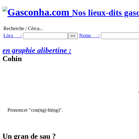
Nos lieux-dits gas
Recherche / Cèrca...
Lòcs :
Noms :
en graphie alibertine :
Cohin
Prononcer "cou(ng)·hi(ng)".
Un gran de sau ?