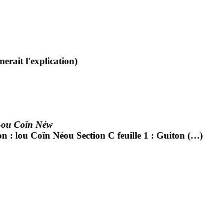
merait l'explication)
ou Coïn Néw
on : lou Coïn Néou Section C feuille 1 : Guiton (…)