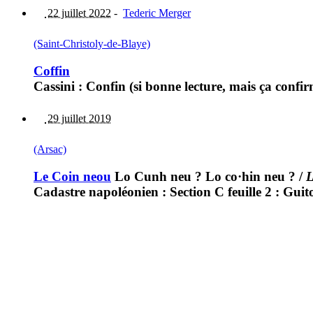
22 juillet 2022
-
Tederic Merger
(Saint-Christoly-de-Blaye)
Coffin
Cassini : Confin (si bonne lecture, mais ça confir
29 juillet 2019
(Arsac)
Le Coin neou
Lo Cunh neu ? Lo co·hin neu ?
/
L
Cadastre napoléonien : Section C feuille 2 : Guit