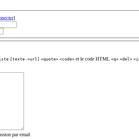
nnecter
]
et le code HTML
iste
[texte->url]
<quote>
<code>
<q>
<del>
<i
ssion par email