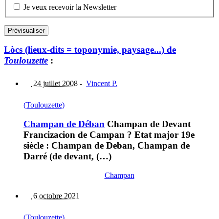
Je veux recevoir la Newsletter
Lòcs (lieux-dits = toponymie, paysage...) de
Toulouzette
:
24 juillet 2008
-
Vincent P.
(Toulouzette)
Champan de Déban
Champan de Devant
Francizacion de Campan ? Etat major 19e
siècle : Champan de Deban, Champan de
Darré (de devant, (…)
Champan
6 octobre 2021
(Toulouzette)