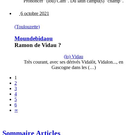
Prononcer "(lou) Cam". Du latin campu(s) "champ".
6 octobre 2021
(Toulouzette)
Moundebidaou
Ramon de Vidau ?
(lo) Vidau
Très courant, avec ses dérivés Vidalòt, Vidalon..., en
Gascogne dans les (…)
1
2
3
4
5
6
∞
Sommaire Articles