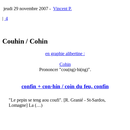
jeudi 29 novembre 2007
-
Vincent P.
|
4
Couhin
/ Cohin
en graphie alibertine :
Cohin
Prononcer "cou(ng)·hi(ng)".
confin + con·hin
/ coin du feu, confin
"Le pepin se teng aou coufi". [R. Granié - St-Sardos,
Lomagne] La (…)