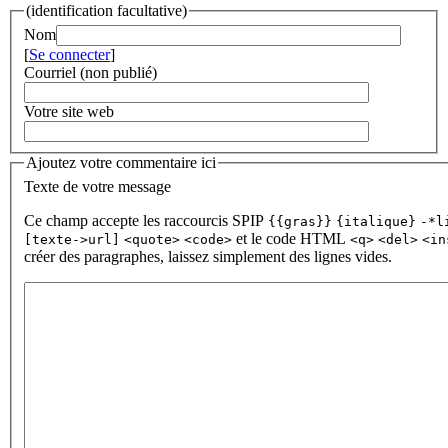
(identification facultative)
Nom
[
Se connecter
]
Courriel (non publié)
Votre site web
Ajoutez votre commentaire ici
Texte de votre message
Ce champ accepte les raccourcis SPIP
{{gras}}
{italique}
-*l
et le code HTML
[texte->url]
<quote>
<code>
<q>
<del>
<in
créer des paragraphes, laissez simplement des lignes vides.