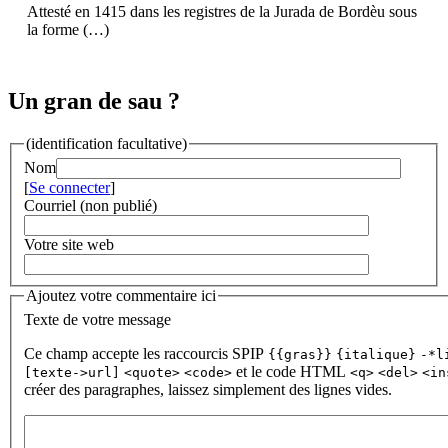
Attesté en 1415 dans les registres de la Jurada de Bordèu sous
la forme (…)
Un gran de sau ?
(identification facultative)
Nom
[
Se connecter
]
Courriel (non publié)
Votre site web
Ajoutez votre commentaire ici
Texte de votre message
Ce champ accepte les raccourcis SPIP
{{gras}}
{italique}
-*l
et le code HTML
[texte->url]
<quote>
<code>
<q>
<del>
<in
créer des paragraphes, laissez simplement des lignes vides.