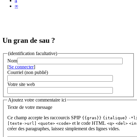
4
∞
Un gran de sau ?
(identification facultative)
Nom
[
Se connecter
]
Courriel (non publié)
Votre site web
Ajoutez votre commentaire ici
Texte de votre message
Ce champ accepte les raccourcis SPIP
{{gras}}
{italique}
-*l
et le code HTML
[texte->url]
<quote>
<code>
<q>
<del>
<in
créer des paragraphes, laissez simplement des lignes vides.