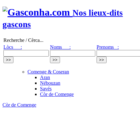
Nos lieux-dits
gascons
Recherche / Cèrca...
Lòcs :
Noms :
Prenoms :
Comenge & Coseran
Aran
Nébouzan
Savés
Còr de Comenge
Còr de Comenge