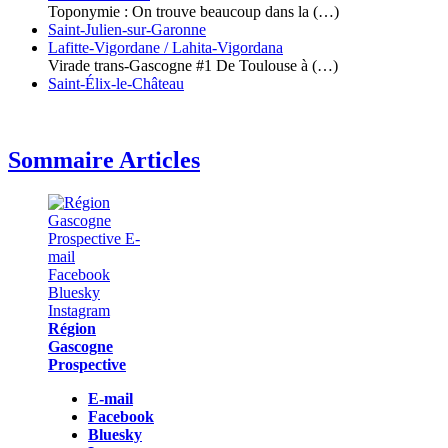
Toponymie : On trouve beaucoup dans la (…)
Saint-Julien-sur-Garonne
Lafitte-Vigordane / Lahita-Vigordana
Virade trans-Gascogne #1 De Toulouse à (…)
Saint-Élix-le-Château
Sommaire Articles
Région
Gascogne
Prospective
E-mail
Facebook
Bluesky