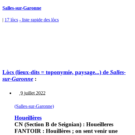
Salles-sur-Garonne
|
17 lòcs
- liste rapide des lòcs
Lòcs (lieux-dits = toponymie, paysage...) de
Salles-
sur-Garonne
:
9 juillet 2022
(Salles-sur-Garonne)
Houeillères
CN (Section B de Seignian) : Houeilleres
FANTOIR : Houillères ; on sent venir une