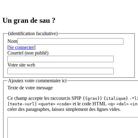
Un gran de sau ?
(identification facultative)
Nom
[
Se connecter
]
Courriel (non publié)
Votre site web
Ajoutez votre commentaire ici
Texte de votre message
Ce champ accepte les raccourcis SPIP
{{gras}}
{italique}
-*l
et le code HTML
[texte->url]
<quote>
<code>
<q>
<del>
<in
créer des paragraphes, laissez simplement des lignes vides.