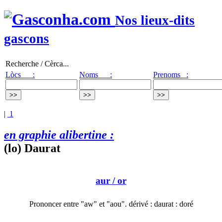
Nos lieux-dits
gascons
Recherche / Cèrca...
Lòcs :
Noms :
Prenoms :
|
1
en graphie alibertine :
(lo) Daurat
aur
/ or
Prononcer entre "aw" et "aou". dérivé : daurat : doré