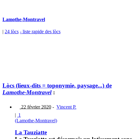
Lamothe-Montravel
|
24 lòcs
- liste rapide des lòcs
Lòcs (lieux-dits = toponymie, paysage...) de
Lamothe-Montravel
:
22 février 2020
-
Vincent P.
|
1
(Lamothe-Montravel)
La Tauziatte