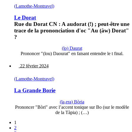
(Lamothe-Montravel)
Le Dorat
Rue du Dorat CN : A audorat (!) ; peut-être une
trace de la prononciation d'oc "Au (àw) Dorat"
?
(lo) Daurat
Prononcer "(lou) Daourat" en faisant entendre le t final.
22 février 2024
(Lamothe-Montravel)
La Grande Borie
(la,era) Bòria
Prononcer "Bòri" avec l’accent tonique sur Bo (sur le modèle
de la Tàpia) ; (…)
1
2