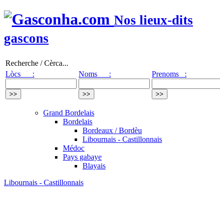
Nos lieux-dits
gascons
Recherche / Cèrca...
Lòcs :
Noms :
Prenoms :
Grand Bordelais
Bordelais
Bordeaux / Bordèu
Libournais - Castillonnais
Médoc
Pays gabaye
Blayais
Libournais - Castillonnais