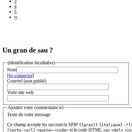
3
4
5
∞
Un gran de sau ?
(identification facultative)
Nom
[
Se connecter
]
Courriel (non publié)
Votre site web
Ajoutez votre commentaire ici
Texte de votre message
Ce champ accepte les raccourcis SPIP
{{gras}}
{italique}
-*l
et le code HTML
[texte->url]
<quote>
<code>
<q>
<del>
<in