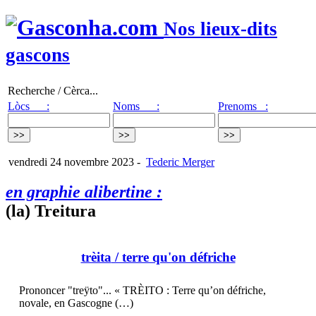
Nos lieux-dits
gascons
Recherche / Cèrca...
Lòcs :
Noms :
Prenoms :
vendredi 24 novembre 2023
-
Tederic Merger
en graphie alibertine :
(la) Treitura
trèita
/ terre qu'on défriche
Prononcer "treÿto"... « TRÈITO : Terre qu’on défriche,
novale, en Gascogne (…)