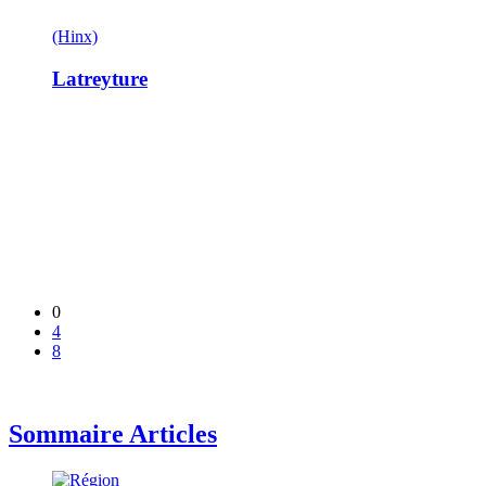
(Hinx)
Latreyture
0
4
8
Sommaire Articles