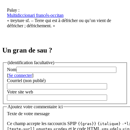
Palay :
Multidiccionari francés-occitan
« treyture sf. – Terre qui est à défricher ou qu’on vient de
défricher ; défrichement. »
Un gran de sau ?
(identification facultative)
Nom
[
Se connecter
]
Courriel (non publié)
Votre site web
Ajoutez votre commentaire ici
Texte de votre message
Ce champ accepte les raccourcis SPIP
{{gras}}
{italique}
-*l
et le code HTML
[texte->url]
<quote>
<code>
<q>
<del>
<in