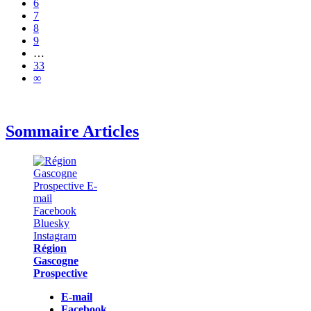
6
7
8
9
…
33
∞
Sommaire Articles
Région
Gascogne
Prospective
E-mail
Facebook