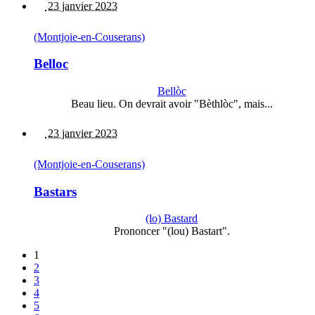
23 janvier 2023
(Montjoie-en-Couserans)
Belloc
Bellòc
Beau lieu. On devrait avoir "Bèthlòc", mais...
23 janvier 2023
(Montjoie-en-Couserans)
Bastars
(lo) Bastard
Prononcer "(lou) Bastart".
1
2
3
4
5