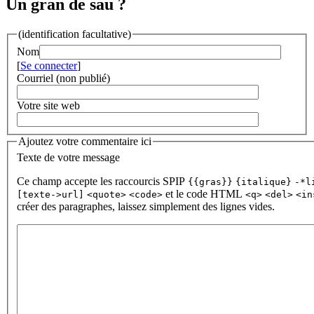
Un gran de sau ?
(identification facultative)
Nom
[
Se connecter
]
Courriel (non publié)
Votre site web
Ajoutez votre commentaire ici
Texte de votre message
Ce champ accepte les raccourcis SPIP
{{gras}}
{italique}
-*l
et le code HTML
[texte->url]
<quote>
<code>
<q>
<del>
<in
créer des paragraphes, laissez simplement des lignes vides.