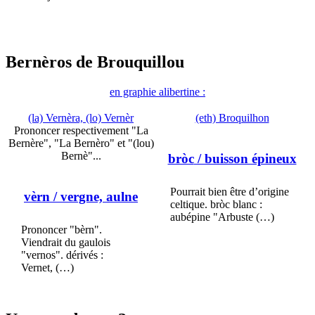
Bernèros de Brouquillou
en graphie alibertine :
(la) Vernèra, (lo) Vernèr
(eth) Broquilhon
Prononcer respectivement "La
Bernère", "La Bernèro" et "(lou)
Bernè"...
bròc
/ buisson épineux
Pourrait bien être d’origine
vèrn
/ vergne, aulne
celtique. bròc blanc :
aubépine "Arbuste (…)
Prononcer "bèrn".
Viendrait du gaulois
"vernos". dérivés :
Vernet, (…)