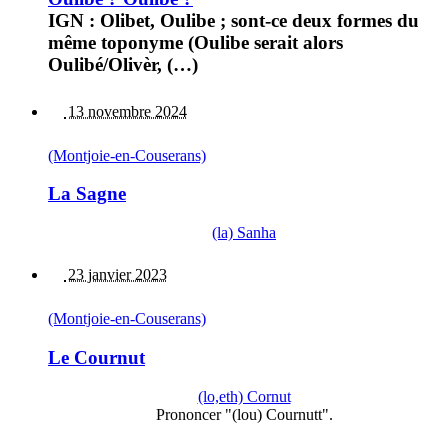
IGN : Olibet, Oulibe ; sont-ce deux formes du
même toponyme (Oulibe serait alors
Oulibé/Olivèr, (…)
13 novembre 2024
(Montjoie-en-Couserans)
La Sagne
(la) Sanha
23 janvier 2023
(Montjoie-en-Couserans)
Le Cournut
(lo,eth) Cornut
Prononcer "(lou) Cournutt".