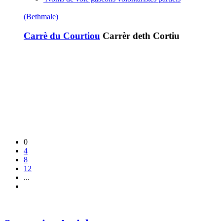
(Bethmale)
Carrè du Courtiou
Carrèr deth Cortiu
0
4
8
12
...