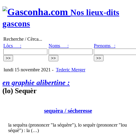
Nos lieux-dits
gascons
Recherche / Cèrca...
Lòcs :
Noms :
Prenoms :
lundi 15 novembre 2021
-
Tederic Merger
en graphie alibertine :
(lo) Sequèr
sequèra
/ sécheresse
la sequèra (prononcer "la séquère"), lo sequèr (prononcer "lou
séquè") : la (…)