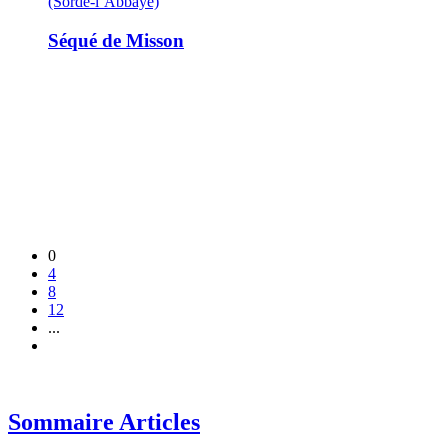
(Sorde-l’Abbaye)
Séqué de Misson
0
4
8
12
...
Sommaire Articles