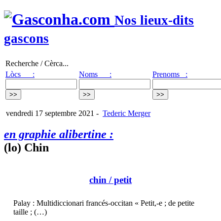
Nos lieux-dits
gascons
Recherche / Cèrca...
Lòcs :
Noms :
Prenoms :
vendredi 17 septembre 2021
-
Tederic Merger
en graphie alibertine :
(lo) Chin
chin
/ petit
Palay : Multidiccionari francés-occitan « Petit,-e ; de petite
taille ; (…)