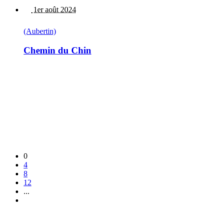
1er août 2024
(Aubertin)
Chemin du Chin
0
4
8
12
...