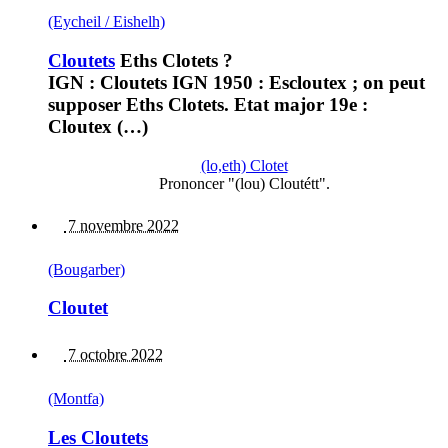
(Eycheil / Eishelh)
Cloutets
Eths Clotets ?
IGN : Cloutets IGN 1950 : Escloutex ; on peut
supposer Eths Clotets. Etat major 19e :
Cloutex (…)
(lo,eth) Clotet
Prononcer "(lou) Cloutétt".
7 novembre 2022
(Bougarber)
Cloutet
7 octobre 2022
(Montfa)
Les Cloutets