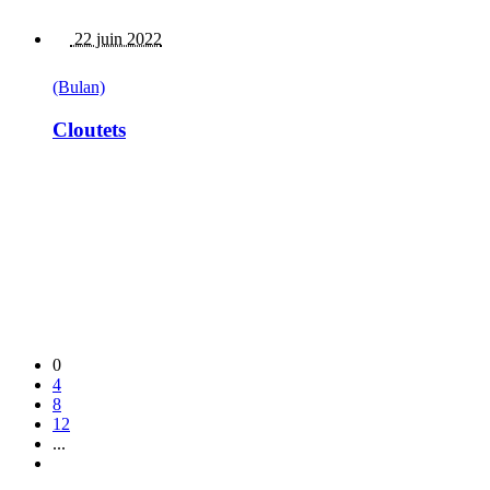
22 juin 2022
(Bulan)
Cloutets
0
4
8
12
...