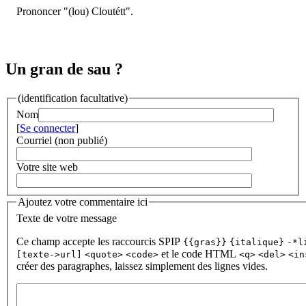
Prononcer "(lou) Cloutétt".
Un gran de sau ?
(identification facultative)
Nom
[
Se connecter
]
Courriel (non publié)
Votre site web
Ajoutez votre commentaire ici
Texte de votre message
Ce champ accepte les raccourcis SPIP
{{gras}}
{italique}
-*l
et le code HTML
[texte->url]
<quote>
<code>
<q>
<del>
<in
créer des paragraphes, laissez simplement des lignes vides.