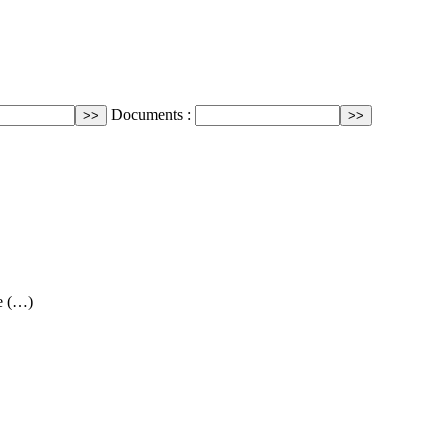
Documents :
e (…)