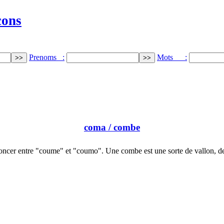
cons
Prenoms :
Mots :
coma
/ combe
oncer entre "coume" et "coumo". Une combe est une sorte de vallon, d