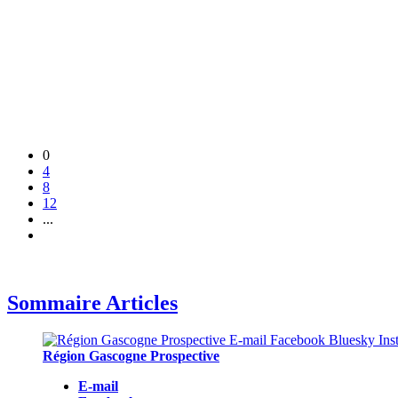
0
4
8
12
...
Sommaire Articles
Région Gascogne Prospective
E-mail