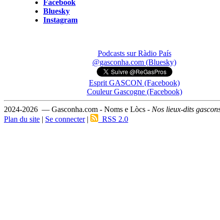
Facebook
Bluesky
Instagram
Podcasts sur Ràdio País
@gasconha.com (Bluesky)
Esprit GASCON (Facebook)
Couleur Gascogne (Facebook)
2024-2026 — Gasconha.com - Noms e Lòcs -
Nos lieux-dits gascon
Plan du site
|
Se connecter
|
RSS 2.0