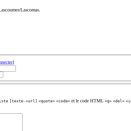
 Lascoumes/Lascomas.
nnecter
]
et le code HTML
iste
[texte->url]
<quote>
<code>
<q>
<del>
<i